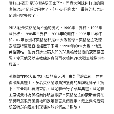
屢打出標語“足球很快要回家了”，而意大利球迷打出的回
應標語是“足球要回家了，但不是回你家”，最後的結果是
足球回家失敗了。
PK大戰是英格蘭繞不過的魔咒，1990年世界杯、1996年
歐洲杯、1998年世界杯、2004年歐洲杯、2006年世界杯
和2012年歐洲杯英格蘭都是PK大戰輸球。英格蘭主教練
索斯蓋特更是直接經歷了兩場，1996年的PK大戰，他是
英格蘭唯一沒有罰進12碼入門的球員輸給最後的冠軍德國
隊，今天他又以主教練的身份再次輸掉PK大戰無緣歐洲杯
冠軍。
英格蘭在PK大戰中3-4負於意大利，未能最終奪冠。在賽
後頒獎典禮上，多名英格蘭球員把獲得的獎牌從脖子上摘
下。在全場比賽結束后，歐足聯舉行了頒獎典禮，歐足聯
主席切費林為英格蘭隊頒發銀牌。英格蘭主帥索斯蓋特在
領獎時還很有風度地和歐足聯官員們握手，戴上獎牌后索
斯蓋特還向溫布利球場的球迷們鼓掌致敬。