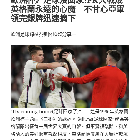
歐洲杯》足球沒回家!PK大戰成
英格蘭永遠的心魔 不甘心亞軍
領完銀牌迅速摘下
歐洲足球錦標賽新聞匯整分享－
“It’s coming home(足球回家了)”——這是1996年英格蘭
歐洲杯主題曲《三獅》的歌詞。從此,“讓足球回家”成為英
格蘭隊出征每一屆世界大賽的口號。但事實很殘酷，和英
格蘭人的美好願望截然相反，英格蘭隊屢屢在大賽折戟沉