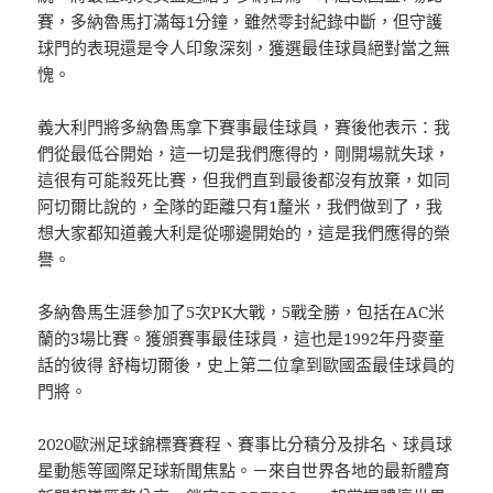
賽，多納魯馬打滿每1分鐘，雖然零封紀錄中斷，但守護
球門的表現還是令人印象深刻，獲選最佳球員絕對當之無
愧。
義大利門將多納魯馬拿下賽事最佳球員，賽後他表示：我
們從最低谷開始，這一切是我們應得的，剛開場就失球，
這很有可能殺死比賽，但我們直到最後都沒有放棄，如同
阿切爾比說的，全隊的距離只有1釐米，我們做到了，我
想大家都知道義大利是從哪邊開始的，這是我們應得的榮
譽。
多納魯馬生涯參加了5次PK大戰，5戰全勝，包括在AC米
蘭的3場比賽。獲頒賽事最佳球員，這也是1992年丹麥童
話的彼得 舒梅切爾後，史上第二位拿到歐國盃最佳球員的
門將。
2020歐洲足球錦標賽賽程、賽事比分積分及排名、球員球
星動態等國際足球新聞焦點。－來自世界各地的最新體育