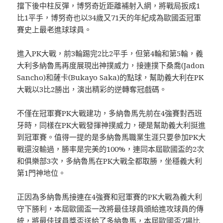
擋下後中柱反彈，博努奇近距離補射入網，將戰局扳成1
比1平手，博努奇也以34歲又71天的年紀成為歐國盃冠軍
賽史上最老進球球員。
進入PK大戰，前3輪踢完2比2平手，但第4輪和第5輪，義
大利多納魯馬再度展現出神撲威力，接連撲下桑喬(Jadon
Sancho)和薩卡(Bukayo Saka)的點球，幫助義大利在PK
大戰以3比2勝出，演出精彩的逆轉奪冠戲碼。
不僅在冠軍賽PK大戰建功，多納魯馬先前在4強賽對西班
牙時，同樣在PK大戰發揮神撲威力，硬是幫助義大利挺進
到冠軍賽。值得一提的是多納魯馬職業生涯只要參加PK大
戰還沒輸過，勝率是完美的100%，連同本屆歐國盃的2次
和俱樂部3次，多納魯馬在PK大戰全都取勝，坐穩義大利
第1門神地位。
正因為多納魯馬接連在4強賽和冠軍賽的PK大戰為義大利
守下勝利，本屆歐國盃一改將最佳球員頒給進攻球員的傳
統，將最佳球員獎盃送給了多納魯馬，本屆歐國盃7場比