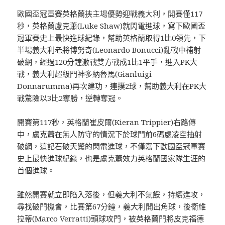
歐國盃冠軍賽英格蘭挾主場優勢迎戰義大利，開賽僅117
秒，英格蘭盧克蕭(Luke Shaw)就閃電進球，寫下歐國盃
冠軍賽史上最快進球紀錄，幫助英格蘭取得1比0領先，下
半場義大利老將博努奇(Leonardo Bonucci)亂戰中補射
破網，經過120分鐘激戰雙方戰成1比1平手，進入PK大
戰，義大利超級門神多納魯馬(Gianluigi
Donnarumma)再次建功，連撲2球，幫助義大利在PK大
戰驚險以3比2奪勝，逆轉奪冠。
開賽第117秒，英格蘭崔皮爾(Kieran Trippier)右路傳
中，盧克蕭在無人防守的情況下於球門前6碼處凌空抽射
破網，這記石破天驚的閃電進球，不僅寫下歐國盃冠軍賽
史上最快進球紀錄，也是盧克蕭效力英格蘭國家隊生涯的
首個進球。
雖然開賽就立即陷入落後，但義大利不氣餒，持續進攻，
尋找破門機會，比賽第67分鐘，義大利開出角球，後衛維
拉蒂(Marco Verratti)頭球攻門，被英格蘭門將皮克福德