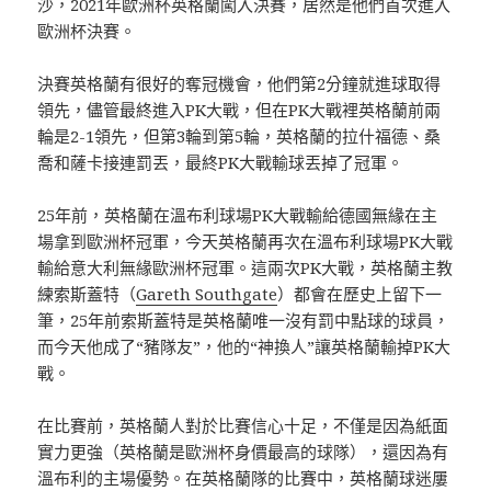
沙，2021年歐洲杯英格蘭闖入決賽，居然是他們首次進入
歐洲杯決賽。
決賽英格蘭有很好的奪冠機會，他們第2分鐘就進球取得
領先，儘管最終進入PK大戰，但在PK大戰裡英格蘭前兩
輪是2-1領先，但第3輪到第5輪，英格蘭的拉什福德、桑
喬和薩卡接連罰丟，最終PK大戰輸球丟掉了冠軍。
25年前，英格蘭在溫布利球場PK大戰輸給德國無緣在主
場拿到歐洲杯冠軍，今天英格蘭再次在溫布利球場PK大戰
輸給意大利無緣歐洲杯冠軍。這兩次PK大戰，英格蘭主教
練索斯蓋特（
Gareth Southgate
）都會在歷史上留下一
筆，25年前索斯蓋特是英格蘭唯一沒有罰中點球的球員，
而今天他成了“豬隊友”，他的“神換人”讓英格蘭輸掉PK大
戰。
在比賽前，英格蘭人對於比賽信心十足，不僅是因為紙面
實力更強（英格蘭是歐洲杯身價最高的球隊），還因為有
溫布利的主場優勢。在英格蘭隊的比賽中，英格蘭球迷屢