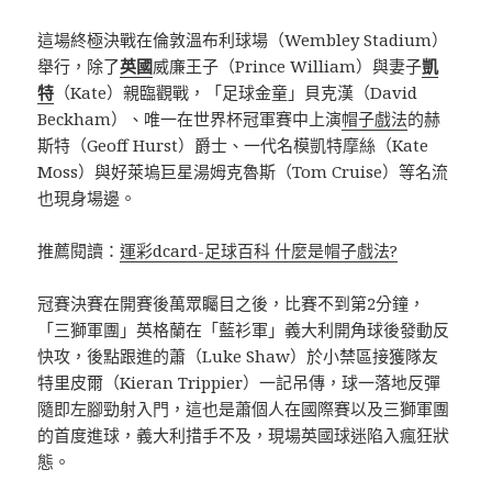
這場終極決戰在倫敦溫布利球場（Wembley Stadium）
舉行，除了
英國
威廉王子（Prince William）與妻子
凱
特
（Kate）親臨觀戰，「足球金童」貝克漢（David
Beckham）、唯一在世界杯冠軍賽中上演
帽子戲法
的赫
斯特（Geoff Hurst）爵士、一代名模凱特摩絲（Kate
Moss）與好萊塢巨星湯姆克魯斯（Tom Cruise）等名流
也現身場邊。
推薦閱讀：
運彩dcard-足球百科 什麼是帽子戲法?
冠賽決賽在開賽後萬眾矚目之後，比賽不到第2分鐘，
「三獅軍團」英格蘭在「藍衫軍」義大利開角球後發動反
快攻，後點跟進的蕭（Luke Shaw）於小禁區接獲隊友
特里皮爾（Kieran Trippier）一記吊傳，球一落地反彈
隨即左腳勁射入門，這也是蕭個人在國際賽以及三獅軍團
的首度進球，義大利措手不及，現場英國球迷陷入瘋狂狀
態。