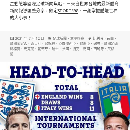
星動態等國際足球新聞焦點。－來自世界各地的最新體育
新聞報導匯整分享，鎖定
SPORT598
，一起掌握體壇世界
的大小事！
發
分
標
2021 年 7 月 12 日
足球新聞
、
意甲聯賽
比利時
、
荷蘭
、
佈
類
籤
歐洲國家盃
、
義大利
、
歐錦賽
、
克羅埃西亞
、
歐洲盃
、
瑞典
、
歐洲足球
日
錦標賽
、
烏克蘭
、
葡萄牙
、
瑞士
、
法國
、
捷克
、
德國
、
西班牙
、
英格
期:
蘭