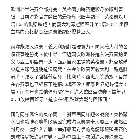
歐洲杯半決賽全部打完，英格蘭加時賽絕殺丹麥順利晉
級。目前運彩官方開出的最新奪冠賠率顯示，英格蘭以1
賠1.63的低賠領跑，而義大利奪冠賠率升至1賠2.01，坐擁
主場的英格蘭晉級決賽後顯然優勢巨大。
兩隊能踢入決賽，義大利絕對是硬實力，向來義大利的各
項賽事連勝尚未被中斷，但近兩次歐洲杯進入決賽圈總是
安心亞差那臨門一步，面對自家主場的英格蘭，能否攻破
東道主球門擺脫這個魔咒。在今年歐國盃義大利一路過關
斬將，踢走了包括葡萄牙、比利時、西班牙等勁旅，目前
在各賽事也已經寫下連續33場不敗，距離世界紀錄僅差2
場，而今年也是他們時隔9年再進入歐國盃決賽，當年以
0：4敗給西班牙，這次在4強點球大戰討回顏面。
面對同樣屬性的英格蘭，三獅軍團同樣迎來蛻變，英格蘭
本屆也戰勝心魔擊敗德國完成淘汰賽關卡大魔王，雖然面
對丹麥一度陷入苦戰，幸好靠著對手的烏龍球跟延長賽的
罰球得以挺進冠軍戰，三獅軍團上一次闖進大賽決賽是