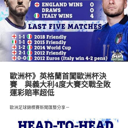
歐洲杯》英格蘭首闖歐洲杯決
賽 與義大利4度大賽交戰全敗
運彩賠率超低
歐洲足球錦標賽新聞匯整分享－