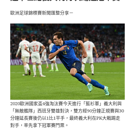
歐洲足球錦標賽新聞匯整分享－
2020歐洲國家盃4強淘汰賽今天進行「藍衫軍」義大利與
「無敵艦隊」西班牙雙雄對決，雙方經90分鐘正規賽與30
分鐘延長賽後仍以1比1平手，最終義大利在PK大戰踢走
對手，率先拿下冠軍賽門票。