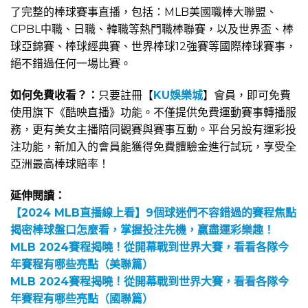
了完整的棒球賽事直播，包括：MLB美國職棒大聯盟、
CPBL中職、日職、韓職等熱門職棒聯賽，以及世界盃、棒
球亞錦賽、棒球經典賽、世界棒球12強賽等國際棒球賽事，
絕不錯過任何一場比賽。
如何免費收看？：
只要註冊【
KU娛樂城
】會員，即可免費
使用旗下《酷映直播》功能。不僅提供免費運動賽事轉播服
務，更有美女主播陪同觀賽與賽事互動。平台另設有運彩投
注功能，新加入的會員能獲得免費體驗金進行試玩，享受全
亞洲最高棒球賠率！
延伸閱讀：
【2024 MLB直播線上看】9個球迷們不容錯過的賽程焦點
揭密棒球盤口怎麼看，掌握投注先機，贏盡運彩樂趣！
MLB 2024賽程揭曉！從開幕戰到世界大賽，看看各隊今
年賽程有哪些亮點（美聯篇）
MLB 2024賽程揭曉！從開幕戰到世界大賽，看看各隊今
年賽程有哪些亮點（國聯篇）