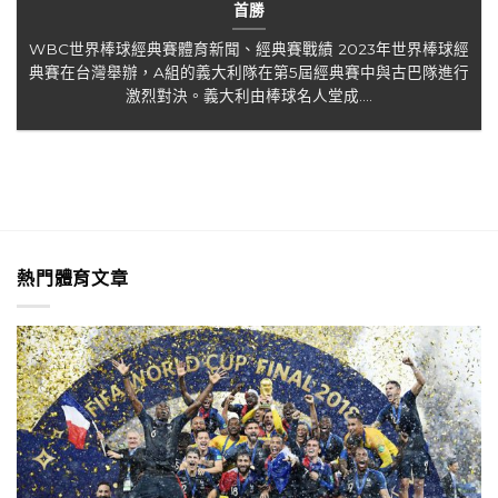
首勝
WBC世界棒球經典賽體育新聞、經典賽戰績 2023年世界棒球經
典賽在台灣舉辦，A組的義大利隊在第5屆經典賽中與古巴隊進行
激烈對決。義大利由棒球名人堂成....
熱門體育文章