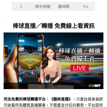
3
樂天桃猿
霸林爵
114
棒球直播／轉播 免費線上看資訊
完全免費的棒球轉播平台：《酷映直播》
，只要註冊會員即
可收看所有體育直播賽事，不需要支付任何費用。平台提供