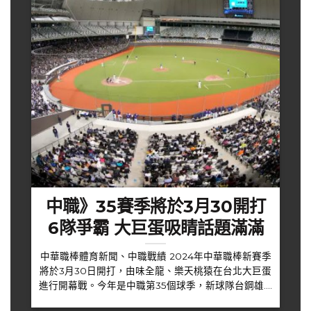
中職》35賽季將於3月30開打
6隊爭霸 大巨蛋吸睛話題滿滿
中華職棒體育新聞、中職戰績 2024年中華職棒新賽季
將於3月30日開打，由味全龍、樂天桃猿在台北大巨蛋
進行開幕戰。今年是中職第35個球季，新球隊台鋼雄....