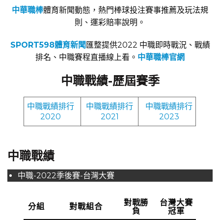
中華職棒
體育新聞動態，熱門棒球投注賽事推薦及玩法規
則、運彩賠率說明。
SPORT598體育新聞
匯整提供2022 中職即時戰況、戰績
排名、中職賽程直播線上看。
中華職棒官網
中職戰績-歷屆賽季
中職戰績排行
中職戰績排行
中職戰績排行
2020
2021
2023
中職戰績
中職-2022季後賽-台灣大賽
對戰勝
台灣大賽
分組
對戰組合
負
冠軍