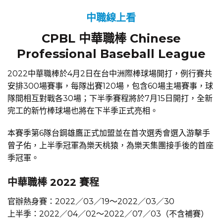
中職線上看
CPBL 中華職棒 Chinese
Professional Baseball League
2022中華職棒於4月2日在台中洲際棒球場開打，例行賽共
安排300場賽事，每隊出賽120場，包含60場主場賽事，球
隊間相互對戰各30場；下半季賽程將於7月15日開打，全新
完工的新竹棒球場也將在下半季正式亮相。
本賽季第6隊台鋼雄鷹正式加盟並在首次選秀會選入游擊手
曾子佑，上半季冠軍為樂天桃猿，為樂天集團接手後的首座
季冠軍。
中華職棒 2022 賽程
官辦熱身賽：2022／03／19～2022／03／30
上半季：2022／04／02～2022／07／03（不含補賽）