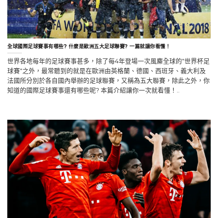
全球國際足球賽事有哪些? 什麼是歐洲五大足球聯賽? 一篇就讓你看懂！
世界各地每年的足球賽事甚多，除了每4年登場一次風麋全球的"世界杯足
球賽"之外，最常聽到的就是在歐洲由英格蘭、德國、西班牙、義大利及
法國所分別於各自國內舉辦的足球聯賽，又稱為五大聯賽，除此之外，你
知道的國際足球賽事還有哪些呢? 本篇介紹讓你一次就看懂！..