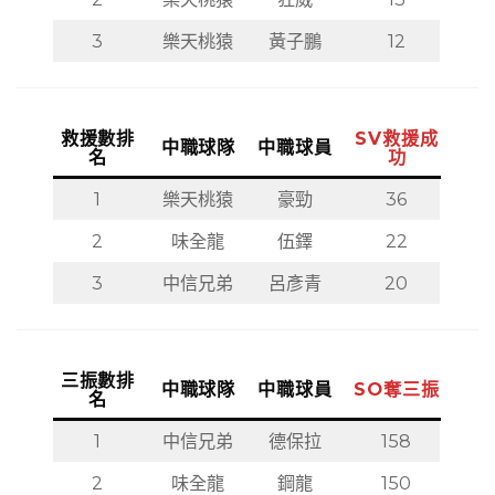
3
樂天桃猿
黃子鵬
12
救援數排
SV救援成
中職球隊
中職球員
名
功
1
樂天桃猿
豪勁
36
2
味全龍
伍鐸
22
3
中信兄弟
呂彥青
20
三振數排
中職球隊
中職球員
SO奪三振
名
1
中信兄弟
德保拉
158
2
味全龍
鋼龍
150