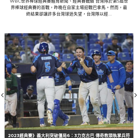
WBC世界棒球經典賽體育新聞、經典賽戰績 台灣隊於第5屆世
界棒球經典賽的首戰，昨晚在自家主場迎戰巴拿馬。然而，最
終結果卻讓許多台灣球迷失望，台灣隊以經....
2023經典賽》義大利突破僵局6：3力克古巴 傳奇教頭執掌兵符