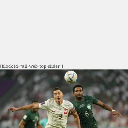
[block id="all-web-top-slider"]