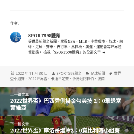
地阿拉伯
重點擺16強賽
作者:
SPORT598體育
提供最新體育新聞，掌握NBA、MLB、中華職棒、籃球、網
球、足球、賽車、自行車、馬拉松、奧運、運動會等世界體
壇動態。
檢視「SPORT598體育」的全部文章
發
作
分
標
2022 年 11 月 30 日
SPORT598體育
足球新聞
世界
佈
者
類
籤
盃小組賽
、
2022世界盃
、
卡達世足賽
、
沙烏地阿拉伯
、
波蘭
日
期:
文
上一篇文章
章
2022世界盃》巴西秀側掛金勾美技 2：0擊退塞
上
導
爾維亞
一
覽
篇
文
下一篇文章
章:
2022世界盃》摩洛哥爆冷2：0賞比利時小組賽
下