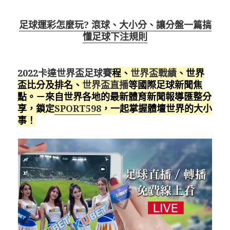
足球運彩怎麼玩? 滾球、大小分、讓分盤一篇搞
懂足球下注規則
2022卡達世界盃足球賽
程、
世界盃戰績
、世界
盃比分及排名、
世界盃直播
等國際足球新聞焦
點。－來自世界各地的最新體育新聞報導匯整分
享，鎖定
SPORT598
，一起掌握體壇世界的大小
事！