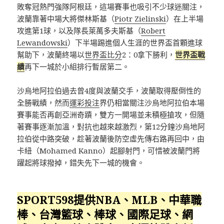
敗奪冠熱門強隊阿根廷，這場賽事也吸引不少球迷關注，
波蘭靠著中場大將傑林斯基（
Piotr Zielinski
）在上半場
攻進第1球，以及隊長萊萬多夫斯基（
Robert
Lewandowski
）下半場踢進個人生涯的世界盃首顆進球
幫助下，波蘭終場以
世界盃比分
2：0拿下勝利，
世界盃戰
績
再下一城於小組排行暫居第二。
沙烏地阿拉伯過去曾4度與波蘭交手，波蘭取得壓倒性的
全勝戰績，然而
運彩投注
界仍相當關注沙烏地阿拉伯本場
賽事能否再創亞洲奇蹟，雙方一開場並未積極搶攻，但隨
著賽事逐漸加溫，對抗也越來越激烈，第12分鐘沙烏地阿
拉伯從中路突破，趁著波蘭後防空虛先傳右路再回中，由
卡紐（Mohamed Kanno）起腳射門，可惜被波蘭門將
躍起將球撥掉，錯失先下一城的機會。
SPORT598提供NBA、MLB、中華職
棒、台灣籃球、棒球、國際足球、網