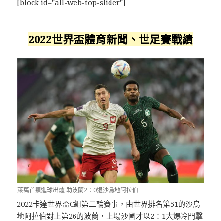
[block id="all-web-top-slider"]
2022世界盃體育新聞、世足賽戰績
萊萬首顆進球出爐 助波蘭2：0退沙烏地阿拉伯
2022卡達世界盃C組第二輪賽事，由世界排名第51的沙烏
地阿拉伯對上第26的波蘭，上場沙國才以2：1大爆冷門擊