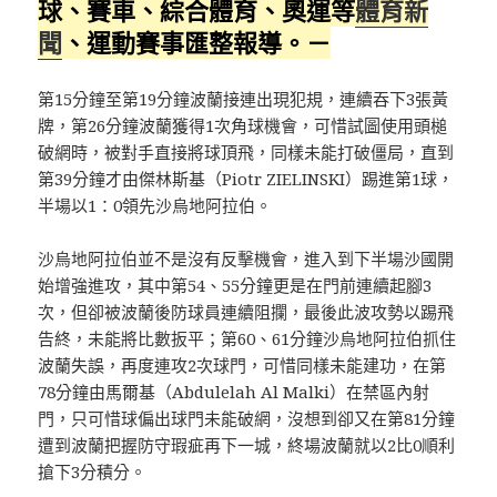
球、賽車、綜合體育、奧運等
體育新
聞
、運動賽事匯整報導。－
第15分鐘至第19分鐘波蘭接連出現犯規，連續吞下3張黃
牌，第26分鐘波蘭獲得1次角球機會，可惜試圖使用頭槌
破網時，被對手直接將球頂飛，同樣未能打破僵局，直到
第39分鐘才由傑林斯基（Piotr ZIELINSKI）踢進第1球，
半場以1：0領先沙烏地阿拉伯。
沙烏地阿拉伯並不是沒有反擊機會，進入到下半場沙國開
始增強進攻，其中第54、55分鐘更是在門前連續起腳3
次，但卻被波蘭後防球員連續阻攔，最後此波攻勢以踢飛
告終，未能將比數扳平；第60、61分鐘沙烏地阿拉伯抓住
波蘭失誤，再度連攻2次球門，可惜同樣未能建功，在第
78分鐘由馬爾基（Abdulelah Al Malki）在禁區內射
門，只可惜球偏出球門未能破網，沒想到卻又在第81分鐘
遭到波蘭把握防守瑕疵再下一城，終場波蘭就以2比0順利
搶下3分積分。