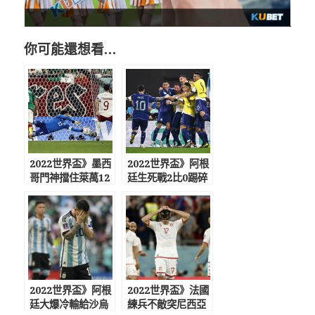
你可能還想看…
2022世界盃》墨西
2022世界盃》阿根
哥門神擋住萊萬12
廷生死戰2比0踢碎
碼 與波蘭踢和
波蘭攜手晉級16強
2022世界盃》阿根
2022世界盃》法國
廷大爆冷輸給沙烏
練兵不敵突尼西亞