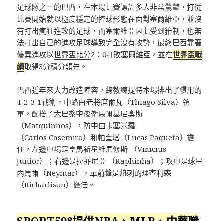
足球隊之一的巴西，在本場比賽讓許多人非常驚豔，打從
比賽開始就以極度穩定的控球形態在面對塞爾維亞，並沒
有打出瘋狂進攻的足球，而塞爾維亞因此受到箝制，也無
法打出自己的進攻足球導致完全沒有攻勢，最終巴西靠著
優異進攻以
世界盃比分
2：0打敗塞爾維亞，並在
世界盃戰
績
取得3分積分領先。
巴西近年來大力改造陣容，總教練提特本場排出了慣用的
4-2-3-1戰術，中路由老將席爾瓦（
Thiago Silva
）領
軍，配搭了大巴黎中後衛馬爾基尼奧斯
（Marquinhos），防中由卡塞米羅
（Carlos Casemiro）和帕奎塔（Lucas Paqueta）擔
任，左邊中場是皇馬新星維尼修斯 （Vinicius
Junior）；右邊是拉菲尼亞 （Raphinha）；攻中是球星
內馬爾（
Neymar
），單前鋒是熱刺的理查利森
（Richarlison）擔任。
SPORT598提供NBA、MLB、中華職