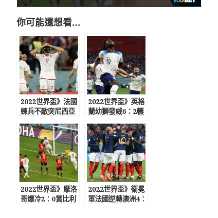
你可能還想看…
2022世界盃》法國
2022世界盃》英格
練兵不敵突尼西亞
蘭幼獅發威6：2輾
重點擺16強賽
壓伊朗
2022世界盃》摩洛
2022世界盃》衛冕
哥爆冷2：0賞比利
軍法國逆轉澳洲4：
時小組賽首敗
1旗開得勝