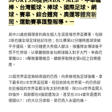
棒、台灣籃球、棒球、國際足球、網
球、賽車、綜合體育、奧運等
體育新
聞
、運動賽事匯整報導。－
其中25歲前鋒理查利森在個人生涯首場世界盃賽事，包辦
2球也讓全球足球迷記住他；在比賽第62分鐘時進球突破
平手僵局，第73分鐘更大秀個人腳法，接獲隊友傳球後不
慌不忙停球，以華麗側掛金勾將球踢入對手大門，率森巴
軍團以2：0擊敗塞爾維亞，續朝爭取隊史第6冠之目標邁
進。
22屆世界盃從無缺席過的巴西，向來被視為足球強權，拿
下最多的5次世界盃冠軍，但目前排名世界第一的巴西卻
在近幾屆的世界盃都沒有太好的表現，除2014世界盃闖入
四強外，其餘都在8強就遭淘汰，甚至在2014當年還遭到
德國以7：1的大比分虐殺，是巴西人永遠的痛。