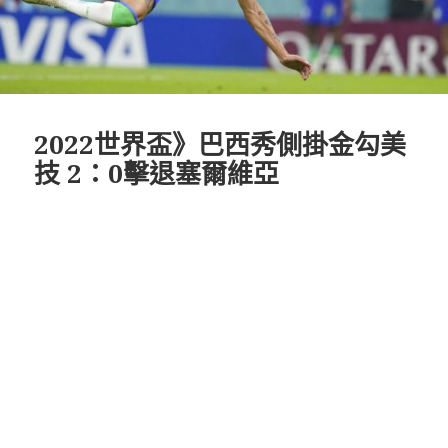
2022世界盃》巴西秀側掛金勾美
技 2：0擊退塞爾維亞