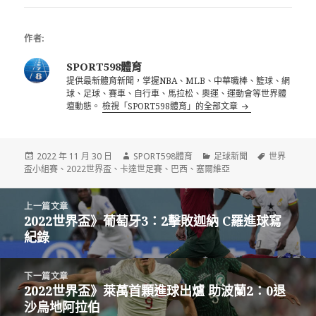
作者:
SPORT598體育
提供最新體育新聞，掌握NBA、MLB、中華職棒、籃球、網
球、足球、賽車、自行車、馬拉松、奧運、運動會等世界體
壇動態。
檢視「SPORT598體育」的全部文章
發
作
分
標
2022 年 11 月 30 日
SPORT598體育
足球新聞
世界
佈
者
類
籤
盃小組賽
、
2022世界盃
、
卡達世足賽
、
巴西
、
塞爾維亞
日
期:
文
上一篇文章
章
2022世界盃》葡萄牙3：2擊敗迦納 C羅進球寫
上
導
紀錄
一
覽
篇
文
下一篇文章
章:
2022世界盃》萊萬首顆進球出爐 助波蘭2：0退
下
沙烏地阿拉伯
一