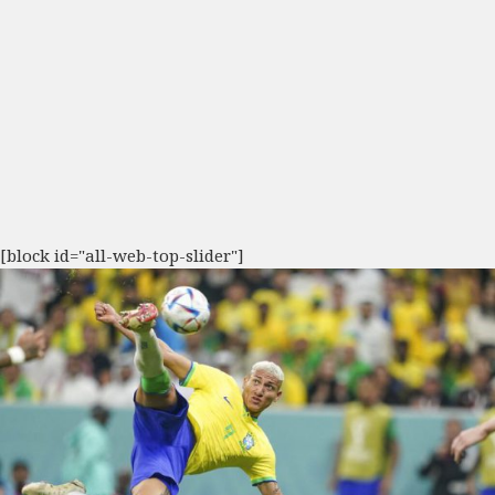
[block id="all-web-top-slider"]