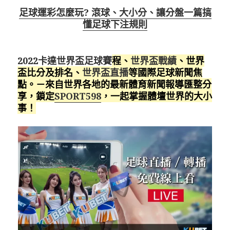
足球運彩怎麼玩? 滾球、大小分、讓分盤一篇搞
懂足球下注規則
2022卡達世界盃足球賽
程、
世界盃戰績
、世界
盃比分及排名、
世界盃直播
等國際足球新聞焦
點。－來自世界各地的最新體育新聞報導匯整分
享，鎖定
SPORT598
，一起掌握體壇世界的大小
事！