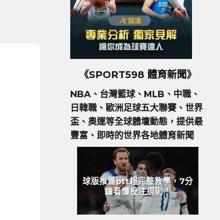
《SPORT598
體育新聞
》
NBA、台灣籃球、MLB、中職、
日韓職、歐洲足球五大聯賽、世界
盃、奧運等全球體壇動態，提供最
豐富、即時的世界各地體育新聞
球版推薦ptt超完整教學，7分
鐘看懂投注規則！