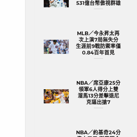
531億台幣傲視群雄
MLB／今永昇太再
次上演7局無失分
生涯前9戰防禦率僅
0.84百年首見
NBA／席亞康25分
領軍6人得分上雙
溜馬13分差擊退尼
克逼出搶7
NBA／約基奇24分