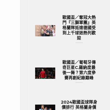
歐國盃／奪冠大熱
門『三獅軍團』英
格蘭隊抵達德國受
到上千球迷熱列歡
迎
歐國盃／葡萄牙傳
奇巨星C.羅納度最
後一舞？第六度參
賽再創紀錄巔峰
2024歐國盃球隊身
價排行 英格蘭身價