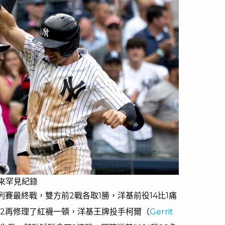
年來罕見紀錄
列賽最終戰，雙方前2戰各取1勝，洋基前役14比1痛
比2再修理了紅襪一頓，洋基王牌投手柯爾（
Gerrit