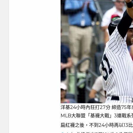
洋基24小時內狂打27分 締造75
MLB大聯盟「基襪大戰」3連戰系
扁紅襪之後，不到24小時再以13