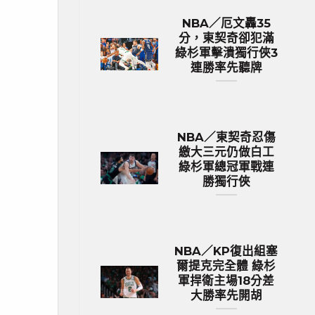
NBA／厄文轟35
分，東契奇卻犯滿
綠杉軍擊潰獨行俠3
連勝率先聽牌
NBA／東契奇忍傷
繳大三元仍做白工
綠杉軍總冠軍戰連
勝獨行俠
NBA／KP復出組塞
爾提克完全體 綠杉
軍捍衛主場18分差
大勝率先開胡