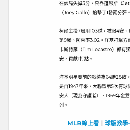
在該局失掉3分，只靠道恩斯（Jet
（Joey Gallo）追擊了1發兩分彈
柯爾主投7局用103球，被敲4安
第9勝、防禦率3.02。洋基打擊方面
卡斯特羅（Tim Locastro）都
安，貢獻1打點。
洋基明星賽前的戰績為64勝28敗
是自1947年來，大聯盟第5次有球
安人（現為守護者）、1969年金鶯、
列。
MLB線上看
︱
球版教學