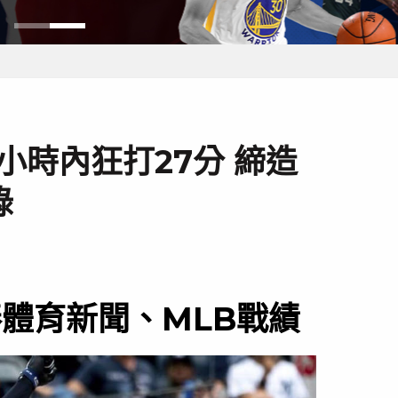
小時內狂打27分 締造
錄
棒體育新聞、MLB戰績