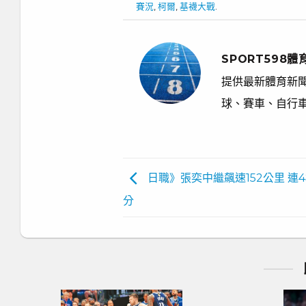
賽況
,
柯爾
,
基襪大戰
.
SPORT598體
提供最新體育新聞
球、賽車、自行
日職》張奕中繼飆速152公里 連
分