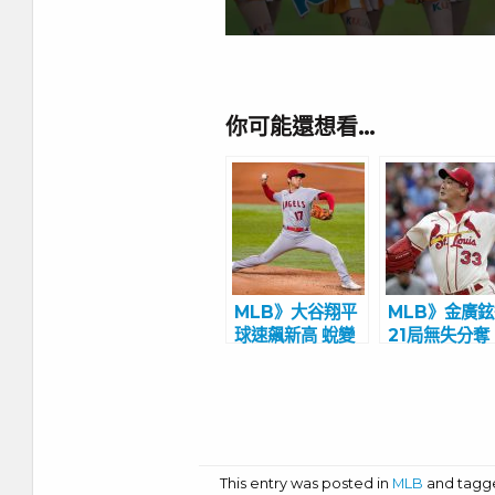
你可能還想看…
MLB》大谷翔平
MLB》金廣
球速飆新高 蛻變
21局無失分奪
為更強投手
勝 朴孝俊小
等7年終穿上
球衣圓夢
This entry was posted in
MLB
and tag