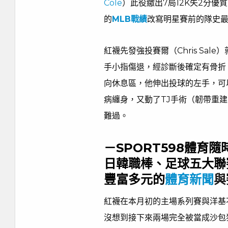
Cole
）此役繳出7局12K失2分優
的
MLB戰績
改寫明星賽前的隊史
紅襪先發強投賽爾（Chris Sale
手小指傷退，經診斷後確定有骨折
向休息區，他伸出投球的左手，可
病纏身，又動了TJ手術（韌帶重
難過。
－SPORT598體育
日韓職棒、足球五大聯
豐富多元的
體育新聞
與
紅襪在本月初的主場系列賽與洋基
沒想到接下來兩場完全被當成沙包