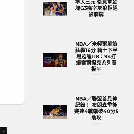
準大三元 衛冕軍金
塊G3痛宰灰狼拒絕
被聽牌
NBA／米契爾單節
猛轟16分 騎士下半
場甦醒118：94打
爆塞爾提克系列賽
扳平
NBA／聯盟首見神
紀錄！ 布朗森季後
賽連4戰飆破40分5
助攻