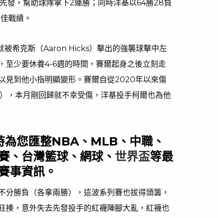
質先發，幫助球隊拿下2連勝；同時洋基以64勝28負
最佳戰績。
）就被希克斯（Aaron Hicks）擊出的強襲球擊中左
，至少要休養4-6週的時間，賽爾起身之後立刻走
以見到他小指明顯變形。賽爾自從2020年以來傷
建），本月剛回歸就不幸受傷，洋基投手柯爾也為他
隨時為您匯整NBA、MLB、中職、
賽、台灣籃球、網球、
世界盃
等最
賽事資訊。
不分勝負（各拿兩勝），這波系列賽也拔得頭籌，
狂揍，意外失去先發投手的紅襪陣腳大亂，紅襪也