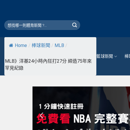
Skip
to
content
Home
/
棒球新聞
/
MLB
/
籃球新聞
棒
MLB》洋基24小時內狂打27分 締造75年來
罕見紀錄