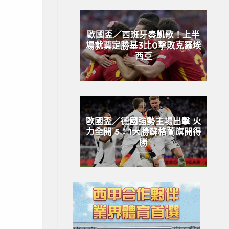
歐國盃／西班牙奏凱歌！上半
場就奠定勝基3比0擊敗克羅埃
西亞
歐國盃／德國強勢主場出擊 火
力全開 5：1大勝蘇格蘭旗開得
勝