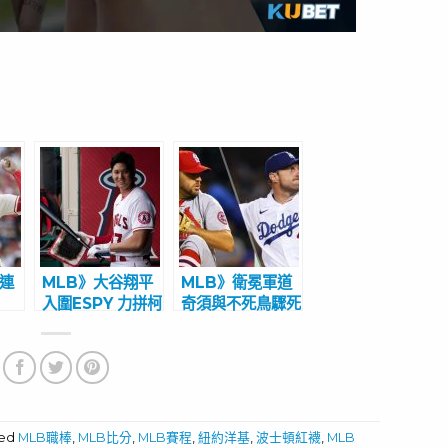
鉉連
MLB》大谷翔平
MLB》衛冕軍道
入圍ESPY 力拼柯
奇須與不死鳥驟死
聯盟
瑞爭大獎
對決
洋基
ged
MLB職棒
,
MLB比分
,
MLB賽程
,
紐約洋基
,
波士頓紅襪
,
MLB