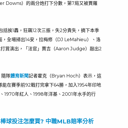
er Downs）的兩分炮打下分數，第7局又被賈羅
。
、包括挨1轟，狂飆12次三振，失2分責失，摘下本季
，全場掃出14安，拉梅修（DJ LeMahieu）、洛
有猛打賞演出，「法官」賈吉（Aaron Judge）敲出2
，隨隊
體育新聞
記者霍克（Bryan Hoch）表示，這
隊能在賽季前92戰打完拿下64勝，加入1954年印地
1970年紅人、1998年洋基、2001年水手的行
-棒球投注怎麼買? 中職MLB賠率分析