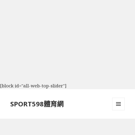
[block id="all-web-top-slider"]
SPORT598體育網
選單及
小工具