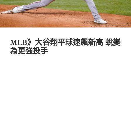
MLB》大谷翔平球速飆新高 蛻變
為更強投手