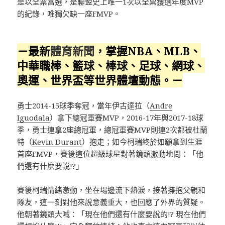
是以全票當選，是聯盟史上唯一1次以全票獲選年度MVP
的紀錄，唯獨欠缺一座FMVP。
－最新
體育新聞
，掌握NBA、MLB、
中華職棒、籃球、棒球、足球、網球、
奧運、世界盃等世界體壇動態。－
勇士2014-15球季奪冠，當年伊古達拉（
Andre
Iguodala
）拿下總冠軍賽MVP，2016-17年與2017-18球
季，勇士連拿2座總冠軍，總冠軍賽MVP則連2次都被杜蘭
特（
Kevin Durant
）抱走；如今柯瑞終於如願拿到生涯
首座FMVP，賽後這位超級球星對著鏡頭激動地問：「他
們還有什麼要說!?」
賽後柯瑞情緒激動，坐在場邊流下熱淚，接著擁抱父親和
隊友，這一刻對他來說意義重大，也回應了外界的質疑。
他朝著鏡頭大喊：「現在他們還有什麼要說的!? 現在他們