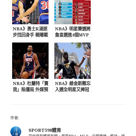
NBA》勇士K湯逐
NBA》明星賽選將
步找回身手 親曝籃
詹皇選進4個MVP
球生涯最大遺憾
挑戰5連勝
NBA》杜蘭特「賣
NBA》維金斯難忘
我」陷僵局 外媒預
入選全明星又捧冠
測恐缺席訓練營
金盃衣錦還鄉
作者:
SPORT598體育