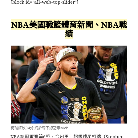
[block id="all-web-top-slider"]
NBA美國職籃體育新聞、NBA戰
績
柯瑞狂砍34分 終於奪下總冠軍MVP
NBA總冠軍賽第6戰，金州勇士超級球星柯瑞（
Stephen