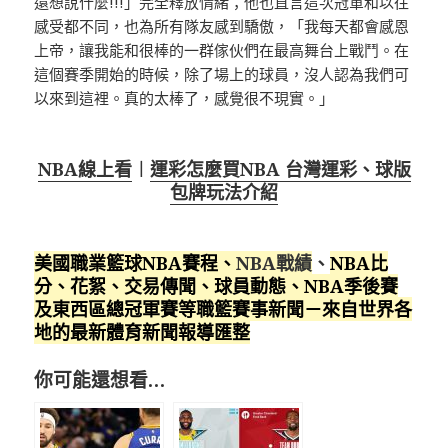
還想說什麼!!!」完全釋放情緒；他也直言這次冠軍和以往
感受都不同，也為所有隊友感到驕傲，「我每天都會感恩
上帝，讓我能和很棒的一群傢伙們在最高舞台上戰鬥。在
這個賽季開始的時候，除了場上的球員，沒人認為我們可
以來到這裡。真的太棒了，感覺很不現實。」
NBA線上看
︱
運彩怎麼買NBA 台灣運彩、球版
包牌玩法介紹
美國職業籃球NBA賽程
、
NBA戰績
、
NBA比
分、花絮、交易傳聞、球員動態、NBA季後賽
及東西區總冠軍賽等職籃賽事新聞－來自世界各
地的最新體育新聞報導匯整
你可能還想看…