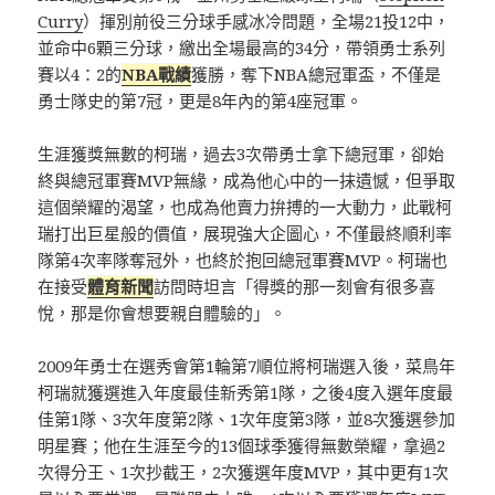
Curry
）揮別前役三分球手感冰冷問題，全場21投12中，
並命中6顆三分球，繳出全場最高的34分，帶領勇士系列
賽以4：2的
NBA戰績
獲勝，奪下NBA總冠軍盃，不僅是
勇士隊史的第7冠，更是8年內的第4座冠軍。
生涯獲獎無數的柯瑞，過去3次帶勇士拿下總冠軍，卻始
終與總冠軍賽MVP無緣，成為他心中的一抹遺憾，但爭取
這個榮耀的渴望，也成為他賣力拚搏的一大動力，此戰柯
瑞打出巨星般的價值，展現強大企圖心，不僅最終順利率
隊第4次率隊奪冠外，也終於抱回總冠軍賽MVP。柯瑞也
在接受
體育新聞
訪問時坦言「得獎的那一刻會有很多喜
悅，那是你會想要親自體驗的」。
2009年勇士在選秀會第1輪第7順位將柯瑞選入後，菜鳥年
柯瑞就獲選進入年度最佳新秀第1隊，之後4度入選年度最
佳第1隊、3次年度第2隊、1次年度第3隊，並8次獲選參加
明星賽；他在生涯至今的13個球季獲得無數榮耀，拿過2
次得分王、1次抄截王，2次獲選年度MVP，其中更有1次