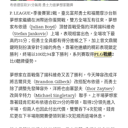
布依德狂砍31分無用 勇士力退夢想家聽牌
P. LEAGUE+季後賽第2戰，臺北富邦勇士和福爾摩沙台新
夢想家繼續在洲際迷你蛋開戰，雙方全場互有往來，夢想
家布依德（
Julian Boyd
）頂替首戰受傷的洋將揚科維奇
（
Stefan Jankovic
）上場，表現相當出色，全場攻下最
高的31分；但勇士全員都有得分進帳之下，加上曾文鼎關
鍵時刻扮演穿針引線的角色，靠著他連續的精彩表現鎖定
勝利，終場以100比94拿下勝利，系列賽取得
PLG戰績
2
比0聽牌優勢。
夢想家在首戰傷了揚科維奇又丟了勝利，今天陣容改成洋
將吉爾貝克（
Brandon Gilbeck
）改搭配布依德，而勇士
除了調整先發陣容外，洋將也由塞瑟夫（
Ihor Zaytsev
）
改與辛特力（
Michael Singletary
）聯手。上半場夢想家
靠著錢肯尼和布依德合砍29分的帶領，取得2分領先進入
半場，但兩人也因此付出代價，雙雙吞下4次犯規，錢肯
尼更在下半場剛開賽便領到第5次犯規而退場休息。