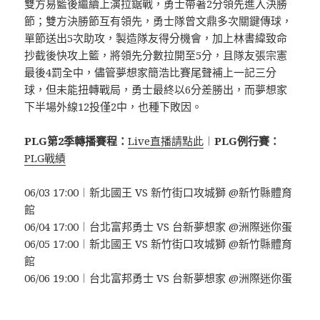
雙方易籃後繼續上演拉鋸戰，勇士帶著2分領先進入決勝
節；雙方決勝節互有領先，勇士隊曾文鼎多次關鍵傳球，
單節送出5次助攻，製造隊友得分機會，加上林書緯致命
抄截後快攻上籃，將領先分數拉開至5分，且隊友張宗憲
最後4罰全中，儘管夢想家簡浩比賽尾聲補上一記三分
球，但未能扭轉戰局，勇士最終以6分差勝出，而夢想家
下半場外線12投僅2中，也種下敗因。
PLG第2季轉播賽程：
Live直播請點此
︱
PLG例行賽：
PLG戰績
06/03 17:00︱新北國王 VS 新竹街口攻城獅 @新竹縣體育
館
06/04 17:00︱台北富邦勇士 VS 台新夢想家 @洲際迷你蛋
06/05 17:00︱新北國王 VS 新竹街口攻城獅 @新竹縣體育
館
06/06 19:00︱台北富邦勇士 VS 台新夢想家 @洲際迷你蛋