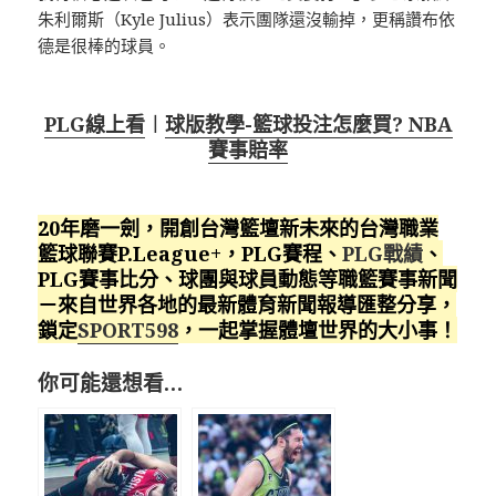
朱利爾斯（Kyle Julius）表示團隊還沒輸掉，更稱讚布依
德是很棒的球員。
PLG線上看
︱
球版教學-籃球投注怎麼買? NBA
賽事賠率
20年磨一劍，開創台灣籃壇新未來的台灣職業
籃球聯賽P.League+，PLG賽程、
PLG戰績
、
PLG賽事比分、球團與球員動態等職籃賽事新聞
－來自世界各地的最新體育新聞報導匯整分享，
鎖定
SPORT598
，一起掌握體壇世界的大小事！
你可能還想看…