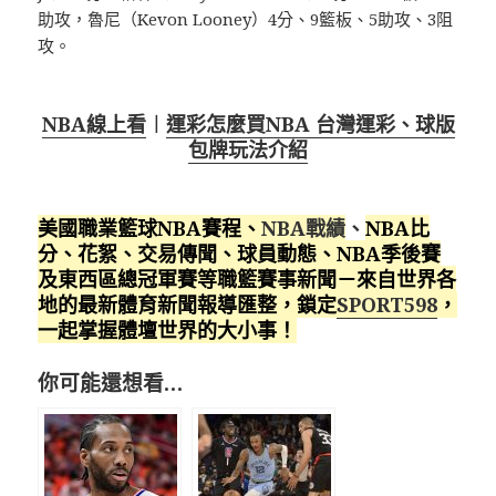
助攻，魯尼（Kevon Looney）4分、9籃板、5助攻、3阻
攻。
NBA線上看
︱
運彩怎麼買NBA 台灣運彩、球版
包牌玩法介紹
美國職業籃球NBA賽程
、
NBA戰績
、
NBA比
分、花絮、交易傳聞、球員動態、NBA季後賽
及東西區總冠軍賽等職籃賽事新聞－來自世界各
地的最新體育新聞報導匯整，鎖定
SPORT598
，
一起掌握體壇世界的大小事！
你可能還想看…