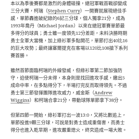
本以為季後賽都是激烈的身體碰撞，總冠軍戰首戰卻變成
三分大賽，柯瑞（
Stephen Curry
）一開賽就展現絕佳手
感，單節轟進破紀錄的6記三分球，個人獨拿21分，成為
1993年喬丹（Michael Jordan）以來在總冠軍賽單節最
多得分的球員；勇士雖一度領先12分差距，未料決勝時期
勇士全軍大當機，加上綠衫軍多點開花，單節打出40比16
的巨大攻勢；最終讓塞爾提克在客場以120比108搶下系列
賽首勝。
雖然首節面臨柯瑞的外線發威，但綠衫軍第二節加強防
守，迫使柯瑞一分未得，本身則是找回進攻手感，繳出5
成命中率，在多點得分下，半場打完反而取得領先。不過
勇士第三節發揮團隊進攻威力，威金斯（
Andrew
Wiggins
）和柯瑞合拿21分，帶動球隊單節拿下38分。
但第四節一開始，綠衫軍打出一波13:0，又將比數追上，
單節投進9顆三分球，可說是對勇士造成重傷害，而勇士
得分也進入乾旱期，進攻嚴重熄火，終究造成一場大敗。