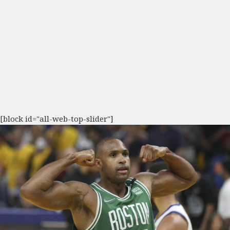
[block id="all-web-top-slider"]