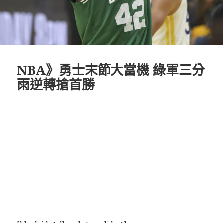
NBA》勇士末節大當機 綠軍三分
雨逆轉搶首勝