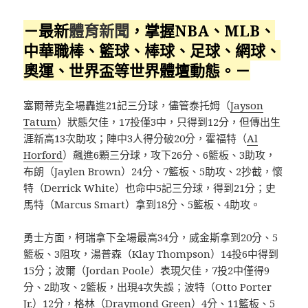
－最新
體育新聞
，掌握NBA、MLB、
中華職棒、籃球、棒球、足球、網球、
奧運、世界盃等世界體壇動態。－
塞爾蒂克全場轟進21記三分球，儘管泰托姆（
Jayson
Tatum
）狀態欠佳，17投僅3中，只得到12分，但傳出生
涯新高13次助攻；陣中3人得分破20分，霍福特（
Al
Horford
）飆進6顆三分球，攻下26分、6籃板、3助攻，
布朗（Jaylen Brown）24分、7籃板、5助攻、2抄截，懷
特（Derrick White）也命中5記三分球，得到21分；史
馬特（Marcus Smart）拿到18分、5籃板、4助攻。
勇士方面，柯瑞拿下全場最高34分，威金斯拿到20分、5
籃板、3阻攻，湯普森（Klay Thompson）14投6中得到
15分；波爾（Jordan Poole）表現欠佳，7投2中僅得9
分、2助攻、2籃板，出現4次失誤；波特（Otto Porter
Jr.）12分，格林（Draymond Green）4分、11籃板、5