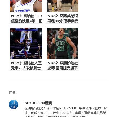
NBA》雷納德48.9
NBA》灰熊莫蘭特
億續約快艇4年 拓
再飆30分 聯手傑克
荒者一哥親回球迷
森大破快艇
謠言
NBA》恩比德大三
NBA》決勝節超狂
元率76人攻破騎士
逆轉 塞爾提克逼平
雙塔
公鹿
作者:
SPORT598體育
提供最新體育新聞，掌握NBA、MLB、中華職棒、籃球、網
球、足球、賽車、自行車、馬拉松、奧運、運動會等世界體