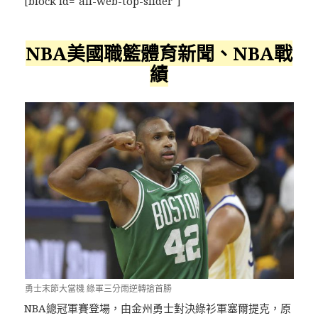
[block id="all-web-top-slider"]
NBA美國職籃體育新聞、NBA戰
績
勇士末節大當機 綠軍三分雨逆轉搶首勝
NBA總冠軍賽登場，由金州勇士對決綠衫軍塞爾提克，原