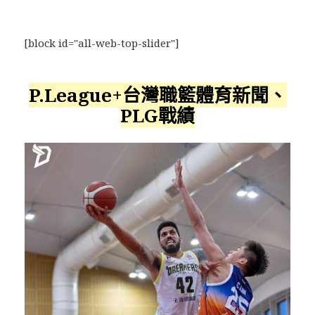
[block id="all-web-top-slider"]
P.League+台灣職籃體育新聞、
PLG戰績