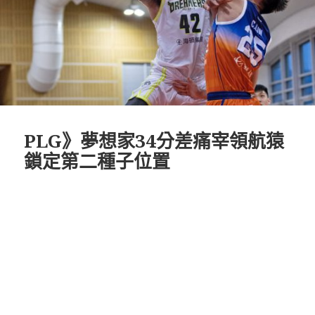
PLG》夢想家34分差痛宰領航猿
鎖定第二種子位置