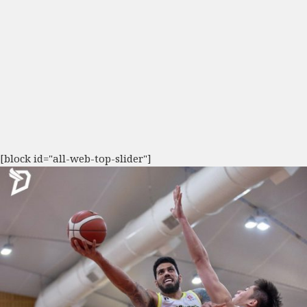
[block id="all-web-top-slider"]