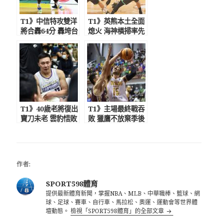
T1》中信特攻雙洋
T1》英熊本土全面
將合轟64分 轟垮台
熄火 海神橫掃率先
南獵鷹
晉級總冠軍賽
T1》40歲老將復出
T1》主場最終戰吞
寶刀未老 雲豹惜敗
敗 獵鷹不放棄季後
台中太陽
賽機會
作者:
SPORT598體育
提供最新體育新聞，掌握NBA、MLB、中華職棒、籃球、網
球、足球、賽車、自行車、馬拉松、奧運、運動會等世界體
壇動態。
檢視「SPORT598體育」的全部文章