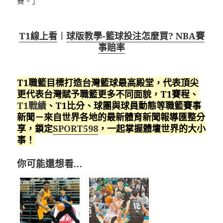
賽。」
T1線上看
︱
球版教學-籃球投注怎麼買? NBA賽
事賠率
T1職籃目標打造台灣籃球最高殿堂，代表頂尖
更代表台灣賦予職籃更多不同面貌，T1賽程、
T1戰績
、T1比分、球團與球員動態等職籃賽事
新聞－來自世界各地的最新體育新聞報導匯整分
享，鎖定
SPORT598
，一起掌握體壇世界的大小
事！
你可能還想看…