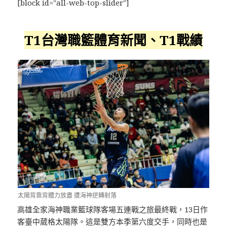
[block id="all-web-top-slider"]
T1台灣職籃體育新聞、T1戰績
太陽背靠背體力放盡 遭海神逆轉射落
高雄全家海神職業籃球隊客場五連戰之旅最終戰，13日作
客臺中葳格太陽隊。這是雙方本季第六度交手，同時也是