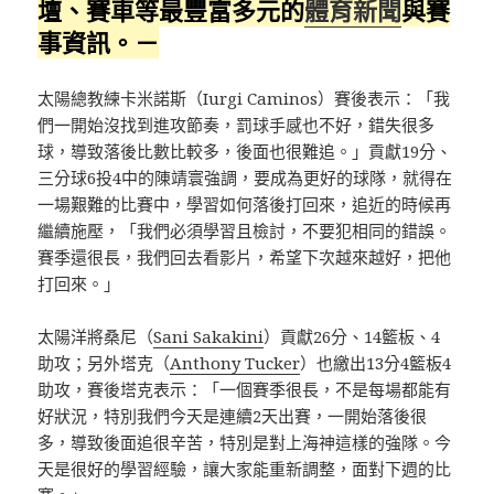
壇、賽車等最豐富多元的
體育新聞
與賽
事資訊。－
太陽總教練卡米諾斯（Iurgi Caminos）賽後表示：「我
們一開始沒找到進攻節奏，罰球手感也不好，錯失很多
球，導致落後比數比較多，後面也很難追。」貢獻19分、
三分球6投4中的陳靖寰強調，要成為更好的球隊，就得在
一場艱難的比賽中，學習如何落後打回來，追近的時候再
繼續施壓，「我們必須學習且檢討，不要犯相同的錯誤。
賽季還很長，我們回去看影片，希望下次越來越好，把他
打回來。」
太陽洋將桑尼（
Sani Sakakini
）貢獻26分、14籃板、4
助攻；另外塔克（
Anthony Tucker
）也繳出13分4籃板4
助攻，賽後塔克表示：「一個賽季很長，不是每場都能有
好狀況，特別我們今天是連續2天出賽，一開始落後很
多，導致後面追很辛苦，特別是對上海神這樣的強隊。今
天是很好的學習經驗，讓大家能重新調整，面對下週的比