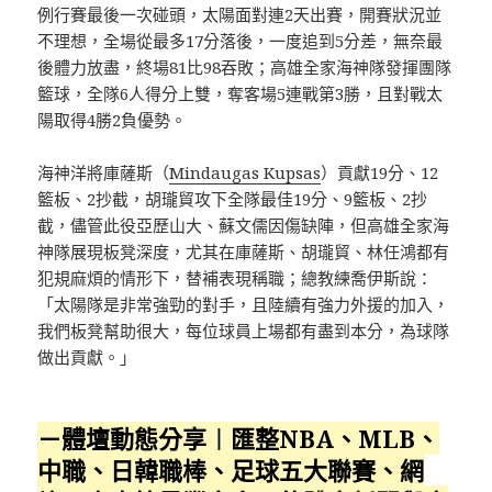
例行賽最後一次碰頭，太陽面對連2天出賽，開賽狀況並
不理想，全場從最多17分落後，一度追到5分差，無奈最
後體力放盡，終場81比98吞敗；高雄全家海神隊發揮團隊
籃球，全隊6人得分上雙，奪客場5連戰第3勝，且對戰太
陽取得4勝2負優勢。
海神洋將庫薩斯（
Mindaugas Kupsas
）貢獻19分、12
籃板、2抄截，胡瓏貿攻下全隊最佳19分、9籃板、2抄
截，儘管此役亞歷山大、蘇文儒因傷缺陣，但高雄全家海
神隊展現板凳深度，尤其在庫薩斯、胡瓏貿、林任鴻都有
犯規麻煩的情形下，替補表現稱職；總教練喬伊斯說：
「太陽隊是非常強勁的對手，且陸續有強力外援的加入，
我們板凳幫助很大，每位球員上場都有盡到本分，為球隊
做出貢獻。」
－體壇動態分享︱匯整NBA、MLB、
中職、日韓職棒、足球五大聯賽、網