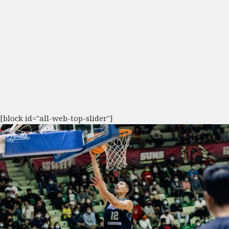
[block id="all-web-top-slider"]