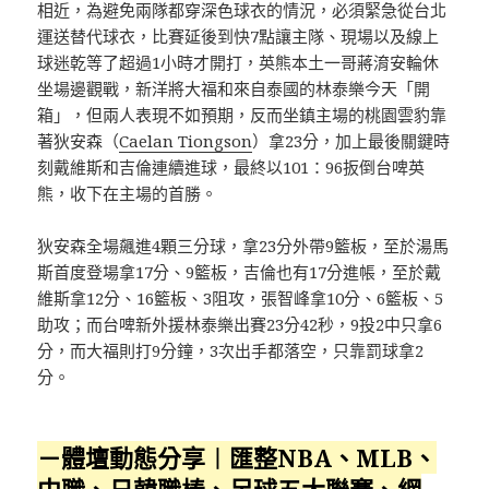
相近，為避免兩隊都穿深色球衣的情況，必須緊急從台北
運送替代球衣，比賽延後到快7點讓主隊、現場以及線上
球迷乾等了超過1小時才開打，英熊本土一哥蔣淯安輪休
坐場邊觀戰，新洋將大福和來自泰國的林泰樂今天「開
箱」，但兩人表現不如預期，反而坐鎮主場的桃園雲豹靠
著狄安森（
Caelan Tiongson
）拿23分，加上最後關鍵時
刻戴維斯和吉倫連續進球，最終以101：96扳倒台啤英
熊，收下在主場的首勝。
狄安森全場飆進4顆三分球，拿23分外帶9籃板，至於湯馬
斯首度登場拿17分、9籃板，吉倫也有17分進帳，至於戴
維斯拿12分、16籃板、3阻攻，張智峰拿10分、6籃板、5
助攻；而台啤新外援林泰樂出賽23分42秒，9投2中只拿6
分，而大福則打9分鐘，3次出手都落空，只靠罰球拿2
分。
－體壇動態分享︱匯整NBA、MLB、
中職、日韓職棒、足球五大聯賽、網