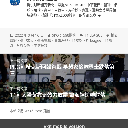
提供最新體育新聞，掌握NBA、MLB、中華職棒、籃球、網
球、足球、賽車、自行車、馬拉松、奧運、運動會等世界體
壇動態。
檢視「SPORT598體育」的全部文章
發
作
分
標
2022 年 3 月 16 日
SPORT598體育
T1 LEAGUE
桃園
佈
者
類
籤
雲豹
、
臺中太陽
、
臺南獵鷹
、
高雄海神
、
T1聯盟
、
t1 league
、
T1職
日
籃
、
台啤英熊
、
中信特攻
期:
文
上一篇文章
章
PLG》希克斯回歸首戰 夢想家慘輸勇士跌落第
上
導
三
一
覽
篇
文
下一篇文章
章:
T1》太陽背靠背體力放盡 遭海神逆轉射落
下
一
篇
本站採用 WordPress 建置
文
章:
Exit mobile version