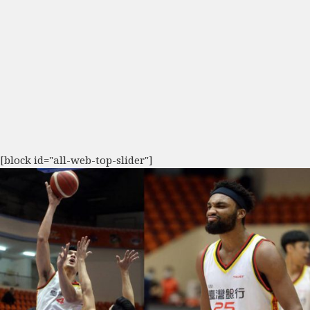
[block id="all-web-top-slider"]