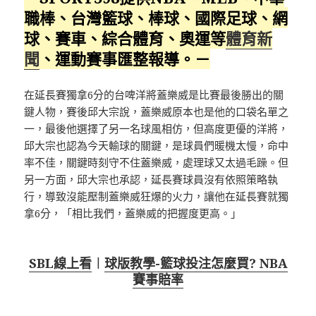
職棒、台灣籃球、棒球、國際足球、網
球、賽車、綜合體育、奧運等
體育新
聞
、運動賽事匯整報導。－
在延長賽獨拿6分的台啤洋將蓋樂威是比賽最後勝出的關
鍵人物，賽後邱大宗說，蓋樂威原本也是他的口袋名單之
一，最後他選擇了另一名球風相仿，但高度更優的洋將，
邱大宗也認為今天輸球的關鍵，是球員們暖機太慢，命中
率不佳，關鍵時刻守不住蓋樂威，處理球又太過毛躁。但
另一方面，邱大宗也承認，延長賽球員沒有依照策略執
行，導致沒能壓制蓋樂威狂爆的火力，讓他在延長賽就獨
拿6分，「相比我們，蓋樂威的把握度更高。」
SBL線上看
︱
球版教學-籃球投注怎麼買? NBA
賽事賠率