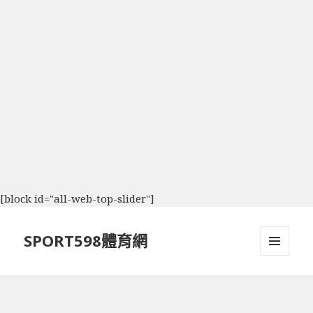
[block id="all-web-top-slider"]
SPORT598體育網
選單及
小工具