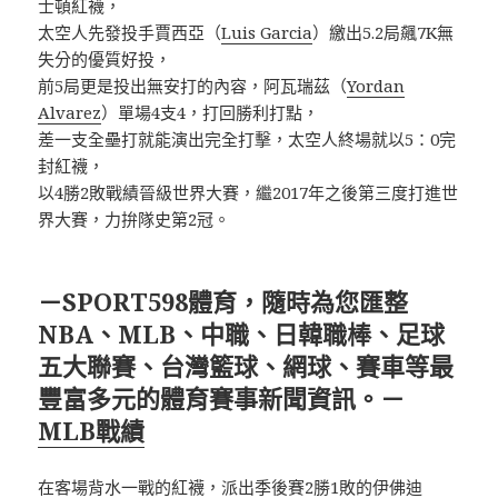
士頓紅襪，
太空人先發投手賈西亞（
Luis Garcia
）繳出5.2局飆7K無
失分的優質好投，
前5局更是投出無安打的內容，阿瓦瑞茲（
Yordan
Alvarez
）單場4支4，打回勝利打點，
差一支全壘打就能演出完全打擊，太空人終場就以5：0完
封紅襪，
以4勝2敗戰績晉級世界大賽，繼2017年之後第三度打進世
界大賽，力拚隊史第2冠。
－SPORT598體育，隨時為您匯整
NBA、MLB、中職、日韓職棒、足球
五大聯賽、台灣籃球、網球、賽車等最
豐富多元的體育賽事新聞資訊。－
MLB戰績
在客場背水一戰的紅襪，派出季後賽2勝1敗的伊佛迪