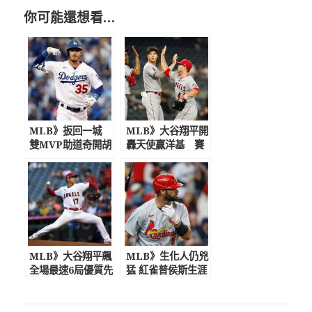
你可能還想看…
MLB》扳回一城
MLB》大谷翔平開
雙MVP助道奇開胡
轟天使贏洋基 賽
後跟記者握手超有
禮貌
MLB》大谷翔平飆
MLB》生化人仍兇
全場最速6局優質先
猛 紅雀普侯斯生涯
發 三振小葛雷諾
681轟達陣
覺得還能更好