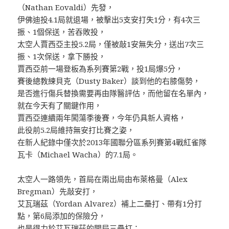
（Nathan Eovaldi）先發，
伊佛迪投4.1局就退場，被擊出5支安打失1分，有4次三
振、1個保送，苦吞敗投，
太空人賈西亞主投5.2局，僅被敲1安無失分，送出7次三
振、1次保送，拿下勝投，
賈西亞前一場登板為系列賽第2戰，投1局爆5分，
賽後總教練貝克（Dusty Baker）談到他的右膝傷勢，
是否進行傷兵替換需要再由隊醫評估，而他留在名單內，
就在今天有了關鍵作用，
賈西亞連續兩年闖蕩季後賽，今年仍具新人資格，
此役前5.2局維持無安打比賽之姿，
在新人紀錄中僅次於2013年國聯分區系列賽第4戰紅雀隊
瓦卡（Michael Wacha）的7.1局。
太空人一路領先，首局在兩出局由布萊格曼（Alex
Bregman）先敲安打，
艾瓦瑞茲（Yordan Alvarez）補上二壘打、帶有1分打
點，第6局添加的保險分，
也是得力於艾瓦瑞茲的開局三壘打；