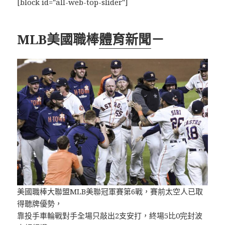
[block id="all-web-top-slider"]
MLB美國職棒
體育新聞
－
美國職棒大聯盟MLB美聯冠軍賽第6戰，賽前太空人已取
得聽牌優勢，
靠投手車輪戰對手全場只敲出2支安打，終場5比0完封波