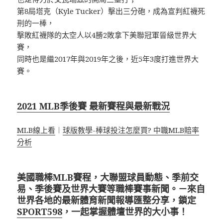
第8局塔克（Kyle Tucker）擊出三分砲，成為宣判紅襪死
刑的一棒，
擊敗紅襪隊的太空人以4勝2敗拿下美聯冠軍晉級世界大
賽，
同時也是繼2017年與2019年之後，近5年3度打進世界大
賽。
2021 MLB季後賽 最新賽程與最新戰況
MLB線上看
︱
球版教學-棒球投注怎麼買? 中職MLB賠率
分析
美國職棒MLB賽程，大聯盟球員動態、季前交
易、季後賽及世界大賽等職棒賽事新聞。－來自
世界各地的最新體育新聞報導匯整分享，鎖定
SPORT598
，一起掌握體壇世界的大小事！