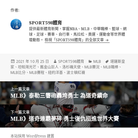
作者:
SPORT598體育
提供最新體育新聞，掌握NBA、MLB、中華職棒、籃球、網
球、足球、賽車、自行車、馬拉松、奧運、運動會等世界體
壇動態。
檢視「SPORT598體育」的全部文章
發
作
分
標
2021 年 10 月 25 日
SPORT598體育
MLB
堪薩斯皇
佈
者
類
籤
家
、
坦帕灣光芒
、
舊金山巨人
、
洛杉磯天使
、
MLB賽況
、
MLB職棒
、
日
MLB比分
、
MLB賽程
、
紐約洋基
、
波士頓紅襪
期:
文
上一篇文章
章
MLB》泰勒三響砲轟垮勇士 為道奇續命
上
導
一
覽
篇
下一篇文章
文
MLB》道奇連霸夢碎 勇士復仇挺進世界大賽
下
章:
一
篇
本站採用 WordPress 建置