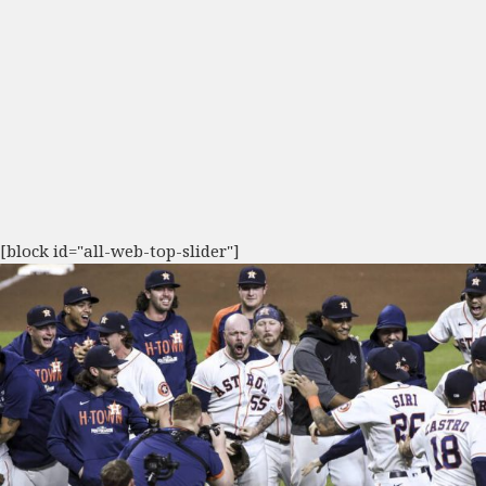
[block id="all-web-top-slider"]