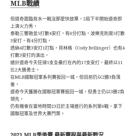
MLB戰績
但道奇面臨背水一戰沒那麼快放棄，2局下半開始道奇即
上演火力秀，
泰勒三響砲並5打數4安打，有6分打點，波樂克則是5打數
3安打，有4分打點，
透納4打數3安打1打點，貝林格（Cody Bellinger）也有4
打數3安打的演出，
總計道奇今天狂掃5支全壘打在內的17支安打，最終以11
比2大勝勇士，
在MLB國聯冠軍系列賽扳回一城，但目前仍以2勝3負落
後，
道奇今天獲勝在國聯冠軍賽扳回一城，但勇士仍以3勝2負
領先，
仍有機會在當地時間23日於主場進行的系列第6戰，拿下
國聯冠軍及世界大賽門票。
2021 MLB季後賽 最新賽程與最新戰況