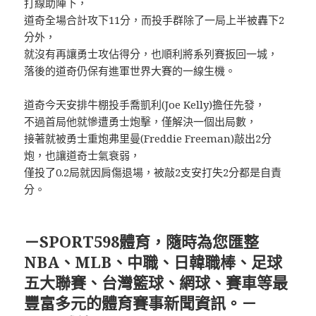
打線助陣下，
道奇全場合計攻下11分，而投手群除了一局上半被轟下2
分外，
就沒有再讓勇士攻佔得分，也順利將系列賽扳回一城，
落後的道奇仍保有進軍世界大賽的一線生機。
道奇今天安排牛棚投手喬凱利(Joe Kelly)擔任先發，
不過首局他就慘遭勇士炮擊，僅解決一個出局數，
接著就被勇士重炮弗里曼(Freddie Freeman)敲出2分
炮，也讓道奇士氣衰弱，
僅投了0.2局就因肩傷退場，被敲2支安打失2分都是自責
分。
－SPORT598體育，隨時為您匯整
NBA、MLB、中職、日韓職棒、足球
五大聯賽、台灣籃球、網球、賽車等最
豐富多元的體育賽事新聞資訊。－