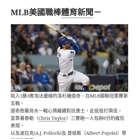
MLB美國職棒
體育新聞
－
陷入1勝3敗淘汰邊緣的洛杉磯道奇，在MLB國聯冠軍賽第
五戰，
道奇抱著背水一戰心情繼續對抗勇士，此役投打俱佳，
並靠著泰勒（
Chris Taylor
）三響砲一人包辦6分的瘋狂
表現，
以及波拉克(A.J. Pollock)及 普侯斯（Albert Pujols)）等