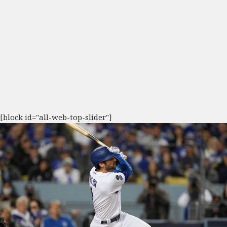
[block id="all-web-top-slider"]