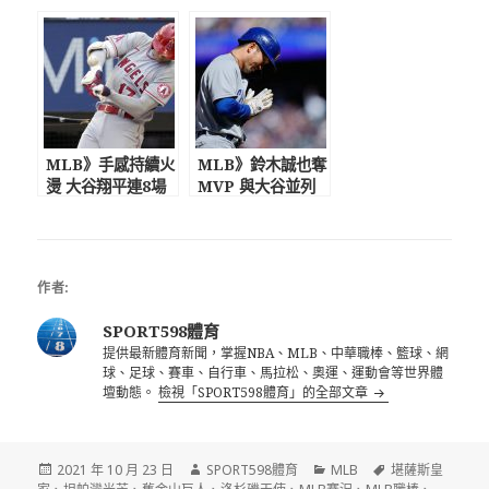
年紀錄 大谷翔平
681轟達陣
超大號24轟再度引
熱議
MLB》手感持續火
MLB》鈴木誠也奪
燙 大谷翔平連8場
MVP 與大谷並列
敲安
日本最速球員
作者:
SPORT598體育
提供最新體育新聞，掌握NBA、MLB、中華職棒、籃球、網
球、足球、賽車、自行車、馬拉松、奧運、運動會等世界體
壇動態。
檢視「SPORT598體育」的全部文章
發
作
分
標
2021 年 10 月 23 日
SPORT598體育
MLB
堪薩斯皇
佈
者
類
籤