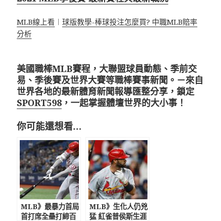
MLB線上看
︱
球版教學-棒球投注怎麼買? 中職MLB賠率
分析
美國職棒MLB賽程，大聯盟球員動態、季前交
易、季後賽及世界大賽等職棒賽事新聞。－來自
世界各地的最新體育新聞報導匯整分享，鎖定
SPORT598
，一起掌握體壇世界的大小事！
你可能還想看…
MLB》最暴力首局
MLB》生化人仍兇
首打席全壘打締百
猛 紅雀普侯斯生涯