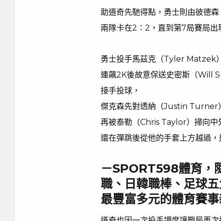
助道奇先馳得點，勇士則由彼德森（J
兩隊卡在2：2，直到第7局賽局出
勇士投手馬茲克（Tyler Matzek
連飆2K後故意保送史密斯（Will S
接手投球，
傑克森先對透納（Justin Tur
再被泰勒（Chris Taylor）
還在彈跳後從他的手套上方越過，
－SPORT598體育
職、日韓職棒、足球五
最豐富多元的體育賽事
道奇也因一次投手調度讓戰局再次扭轉