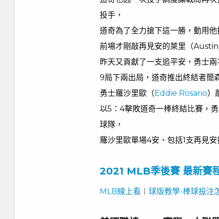
投手，
道奇為了全力搶下這一勝，動用他
前場才剛敲再見安的萊里（Austin 
昨天又貢獻了一支追平安，勇士兩
9局下兩出局，道奇推出終結者簡森（
勇士羅沙里歐（
Eddie Rosario
）
以5：4擊敗道奇一棒終結比賽，
球隊，
羅沙里歐單場4安、包括1支再見
2021 MLB季後賽 最新
MLB線上看
︱
球版教學-棒球投注怎