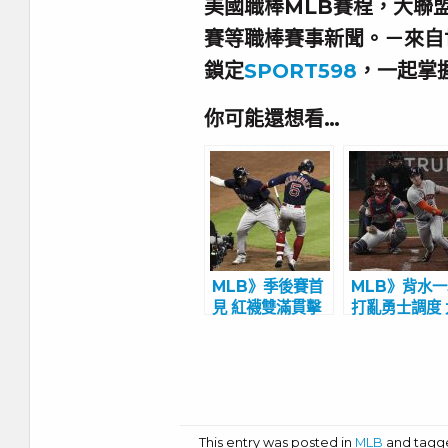
美國職棒MLB賽程，大聯
賽等職棒賽事新聞。－來自
鎖定
SPORT598
，一起掌
你可能還想看…
MLB》季後賽首
MLB》背水
見 紅襪雙滿貫擊
打亂勇士調度 
退太空人
空人續命
This entry was posted in
MLB
and tag