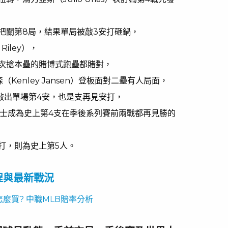
把關第8局，結果單局被敲3安打砸鍋，
Riley），
次搶本壘的賭博式跑壘都賭對，
Kenley Jansen）登板面對二壘有人局面，
敲出單場第4安，也是支再見安打，
勇士成為史上第4支在季後系列賽前兩戰都再見勝的
安打，則為史上第5人。
賽程與最新戰況
麼買? 中職MLB賠率分析