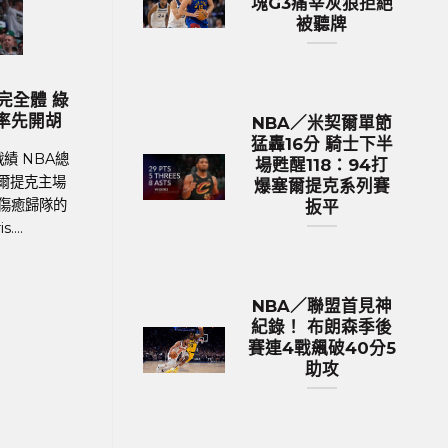
塊G3痛宰灰狼拒絕
被聽牌
歐洲國家盃 足球新聞
MLB 棒球新聞
4歐國盃球隊身價排行 英格蘭身
MLB／今永昇太再次
價531億台幣傲視群雄
生涯前9戰防禦率僅0
NBA／米契爾單節
猛轟16分 騎士下半
賽體育新聞、足球戰績 在今年德國舉
MLB美國職棒體育新聞、M
場甦醒118：94打
洲國家盃中，英格蘭以12.9億英鎊
加哥隊小熊日籍左投今永昇
爆塞爾提克系列賽
31億新台幣）的總身價傲視群雄，成為
Imanaga），持續在大
扳平
價最高的球隊。根據英國體育....
章，今天在主場對決海
NBA／聯盟首見神
紀錄！ 布朗森季後
賽連4戰飆破40分5
助攻