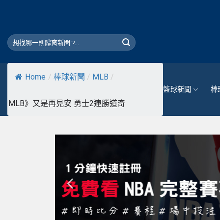
Skip
to
content
Home
/
棒球新聞
/
MLB
/
籃球新聞
棒
MLB》又是再見安 勇士2連勝道奇