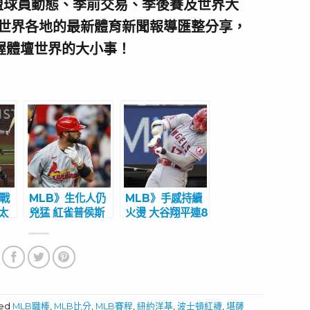
盟球員動態、季前交易、季後賽及世界大
世界各地的最新體育新聞報導匯整分享，
握體壇世界的大小事！
一戰
MLB》生化人仍
MLB》手感持續
太
兇猛 紅雀普侯斯
火燙 大谷翔平連8
生涯681轟達陣
場敲安
ged
MLB職棒
,
MLB比分
,
MLB賽程
,
紐約洋基
,
波士頓紅襪
,
堪薩