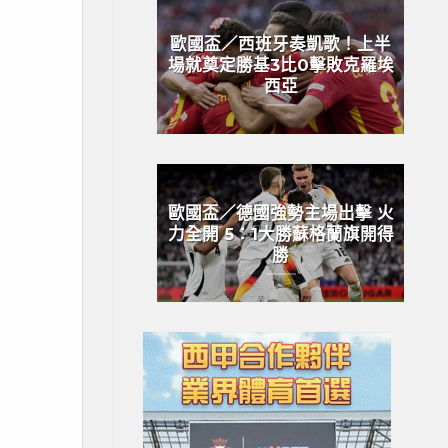
歐國盃／西班牙奏凱歌！上半
場就奠定勝基3比0擊敗克羅埃
西亞
歐國盃／德國強勢主場出擊 火
力全開 5：1大勝蘇格蘭旗開得
勝