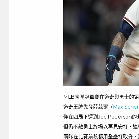
MLB國聯冠軍賽在道奇與勇士的
道奇王牌先發薛茲爾（
Max Scher
僅在四局下遭到Joc Pederso
但仍不敵勇士終場以再見安打，連
兩隊在比賽前段都用全壘打取分，第1