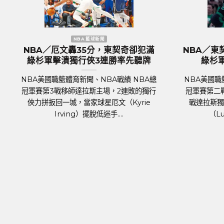
 籃球新聞
歐洲國家盃 足球新聞
組塞爾提克完全體 綠
歐國盃／奪冠大熱門『三獅軍團
8分差大勝率先開胡
格蘭隊抵達德國受到上千球迷熱
迎
聞、NBA戰績 NBA總
足球聯賽體育新聞、足球戰績 萬眾矚目
場，波士頓塞爾提克主場
2024年歐洲國家盃（UEFA Euro 202
關鍵人物是傷癒歸隊的
將於6月14日於德國正式開踢。各國好手
斯（Kris....
霍霍，蓄勢待發，而....