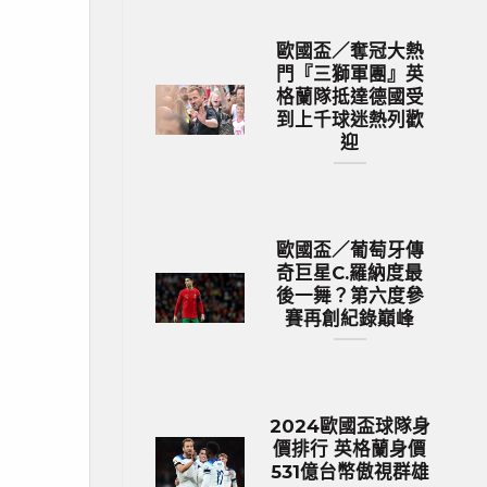
歐國盃／奪冠大熱
門『三獅軍團』英
格蘭隊抵達德國受
到上千球迷熱列歡
迎
歐國盃／葡萄牙傳
奇巨星C.羅納度最
後一舞？第六度參
賽再創紀錄巔峰
2024歐國盃球隊身
價排行 英格蘭身價
531億台幣傲視群雄