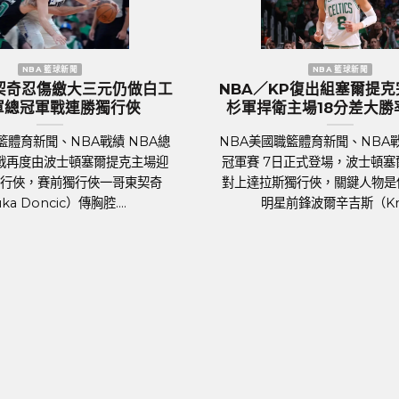
歐洲國家盃 足球新聞
』英
歐國盃／葡萄牙傳奇巨星C.羅納度最
202
列歡
後一舞？第六度參賽再創紀錄巔峰
足球聯賽體育新聞、足球戰績 2024年歐洲
足球聯
的
國家盃即將於6月14日晚上在德國揭幕，39
行的歐
4）
歲的葡萄牙球星C.羅納度（Cristiano
（約5
摩拳
Ronaldo）將再....
身