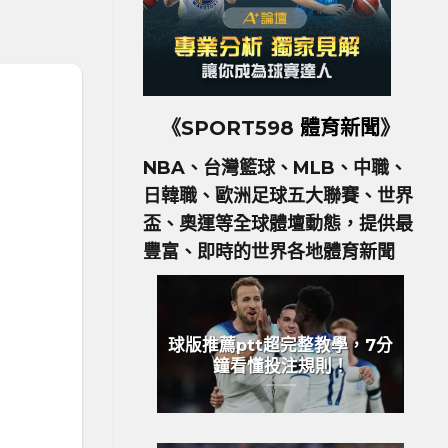
《SPORT598
體育新聞
》
NBA、台灣籃球、MLB、中職、
日韓職、歐洲足球五大聯賽、世界
盃、奧運等全球體壇動態，提供最
豐富、即時的世界各地體育新聞
球版推薦ptt超完整教學，7分
鐘看懂投注規則！