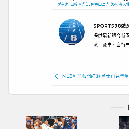
斯皇家
,
坦帕灣光芒
,
舊金山巨人
,
洛杉磯天
SPORT598體
提供最新體育新聞
球、賽車、自行
MLB》首戰開紅盤 勇士再見轟