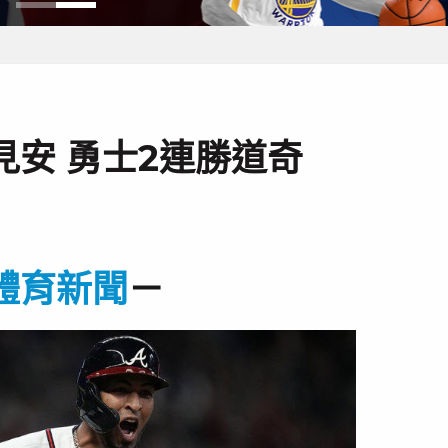
見安 勇士2連勝道奇
體育新聞
－