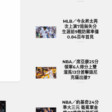
MLB／今永昇太再
次上演7局無失分
生涯前9戰防禦率僅
0.84百年首見
NBA／席亞康25分
領軍6人得分上雙
溜馬13分差擊退尼
克逼出搶7
NBA／約基奇24分
準大三元 衛冕軍金