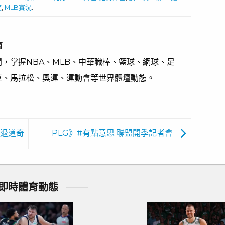
使
,
MLB賽況
.
育
，掌握NBA、MLB、中華職棒、籃球、網球、足
車、馬拉松、奧運、運動會等世界體壇動態。
擊退道奇
PLG》#有點意思 聯盟開季記者會
即時體育動態