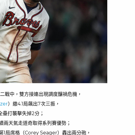
第二戰中，雙方接連出現調度釀禍危機，
zer
）繳4.1局飆出7次三振，
n的全壘打襲擊失掉2分；
續兩天氣走道奇取得系列賽優勢；
局席格（Corey Seager）轟出兩分砲，