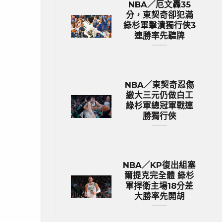
NBA／厄文轟35
分，東契奇卻犯滿
綠杉軍擊潰獨行俠3
連勝率先聽牌
NBA／東契奇忍傷
繳大三元仍做白工
綠杉軍總冠軍戰連
勝獨行俠
NBA／KP復出組塞
爾提克完全體 綠杉
軍捍衛主場18分差
大勝率先開胡