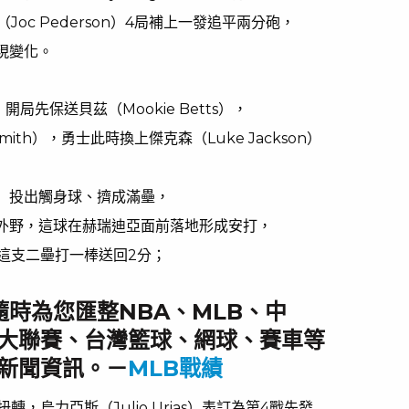
oc Pederson）4局補上一發追平兩分砲，
現變化。
）開局先保送貝茲（Mookie Betts），
mith），勇士此時換上傑克森（Luke Jackson）
ner）投出觸身球、擠成滿壘，
掃向中外野，這球在赫瑞迪亞面前落地形成安打，
這支二壘打一棒送回2分；
，隨時為您匯整NBA、MLB、中
大聯賽、台灣籃球、網球、賽車等
新聞資訊。－
MLB戰績
，烏力亞斯（Julio Urias）表訂為第4戰先發