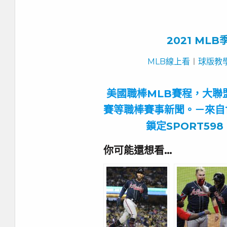
2021 ML
MLB線上看
︱
球版教學
美國職棒MLB賽程，大聯
賽等職棒賽事新聞。－來自
鎖定
SPORT598
你可能還想看…