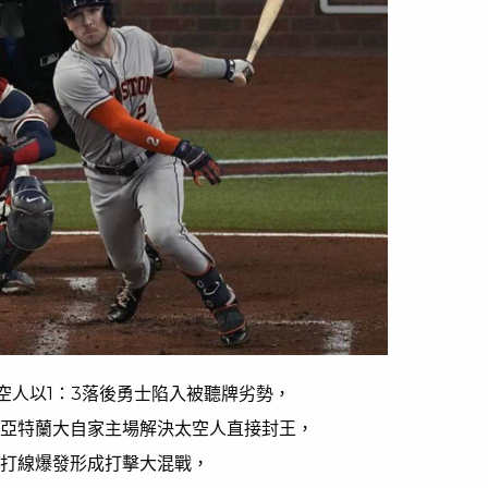
空人以1：3落後勇士陷入被聽牌劣勢，
亞特蘭大自家主場解決太空人直接封王，
打線爆發形成打擊大混戰，