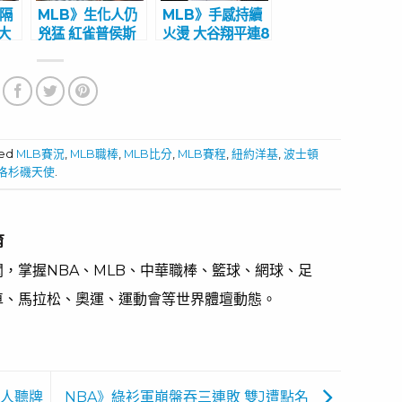
相隔
MLB》生化人仍
MLB》手感持續
大
兇猛 紅雀普侯斯
火燙 大谷翔平連8
生涯681轟達陣
場敲安
ged
MLB賽況
,
MLB職棒
,
MLB比分
,
MLB賽程
,
紐約洋基
,
波士頓
洛杉磯天使
.
育
，掌握NBA、MLB、中華職棒、籃球、網球、足
車、馬拉松、奧運、運動會等世界體壇動態。
空人聽牌
NBA》綠衫軍崩盤吞三連敗 雙J遭點名