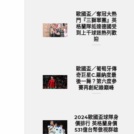
歐國盃／奪冠大熱
門『三獅軍團』英
格蘭隊抵達德國受
到上千球迷熱列歡
迎
歐國盃／葡萄牙傳
奇巨星C.羅納度最
後一舞？第六度參
賽再創紀錄巔峰
2024歐國盃球隊身
價排行 英格蘭身價
531億台幣傲視群雄