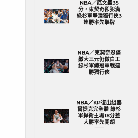
NBA／厄文轟35
分，東契奇卻犯滿
綠杉軍擊潰獨行俠3
連勝率先聽牌
NBA／東契奇忍傷
繳大三元仍做白工
綠杉軍總冠軍戰連
勝獨行俠
NBA／KP復出組塞
爾提克完全體 綠杉
軍捍衛主場18分差
大勝率先開胡