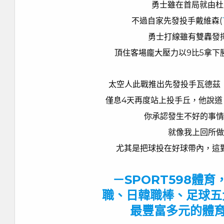
勇士雖在首局就由杜
不過自家先發投手戴維森(
勇士打線雖有雙轟發
頂住客場龐大壓力以9比5拿下
太空人此戰推出先發投手瓦德茲（F
僅息4天再度站上投手丘，他說
你承認發生不好的事情
就像我上回所做
尤其是把球投在好球帶內，這
－SPORT598體
職、日韓職棒、足球五
最豐富多元的體