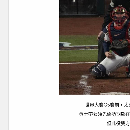
世界大賽G5賽前，太
勇士帶著領先優勢期望在
但此役雙方