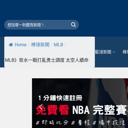
Skip
to
content
Home
/
棒球新聞
/
MLB
/
籃球新聞
棒
MLB》背水一戰打亂勇士調度 太空人續命