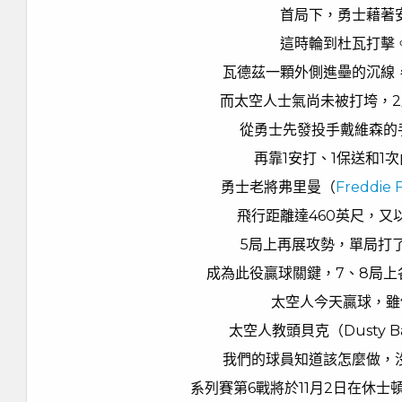
首局下，勇士藉著
這時輪到杜瓦打擊
瓦德茲一顆外側進壘的沉線
而太空人士氣尚未被打垮，2
從勇士先發投手戴維森的
再靠1安打、1保送和1
勇士老將弗里曼（
Freddie 
飛行距離達460英尺，又
5局上再展攻勢，單局打
成為此役贏球關鍵，7、8局上
太空人今天贏球，雖
太空人教頭貝克（Dusty
我們的球員知道該怎麼做，
系列賽第6戰將於11月2日在休