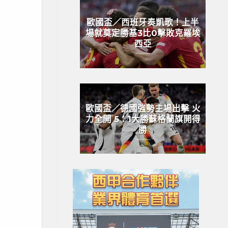
歐國盃／西班牙奏凱歌！上半
場就奠定勝基3比0擊敗克羅埃
西亞
歐國盃／德國強勢主場出擊 火
力全開 5：1大勝蘇格蘭旗開得
勝