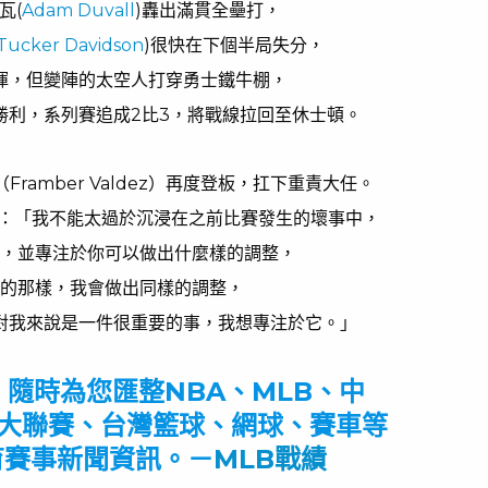
瓦(
Adam Duvall
)轟出滿貫全壘打，
Tucker Davidson
)很快在下個半局失分，
揮，但變陣的太空人打穿勇士鐵牛棚，
勝利，系列賽追成2比3，將戰線拉回至休士頓。
ramber Valdez）再度登板，扛下重責大任。
道：「我不能太過於沉浸在之前比賽發生的壞事中，
，並專注於你可以做出什麼樣的調整，
的那樣，我會做出同樣的調整，
對我來說是一件很重要的事，我想專注於它。」
育，隨時為您匯整NBA、MLB、中
大聯賽、台灣籃球、網球、賽車等
育賽事新聞資訊。－
MLB戰績