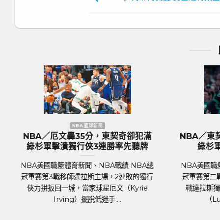
NBA 籃球新聞
歐洲國家盃
BA／KP復出組塞爾提克完全體 綠
歐國盃／奪冠大熱
杉軍捍衛主場18分差大勝率先開胡
格蘭隊抵達德國受
BA美國職籃體育新聞、NBA戰績 NBA總
足球聯賽體育新聞、
軍賽 7日正式登場，波士頓塞爾提克主場
2024年歐洲國家盃（UE
上達拉斯獨行俠，關鍵人物是傷癒歸隊的
將於6月14日於德國
明星前鋒波爾辛吉斯（Kris....
霍霍，蓄勢待