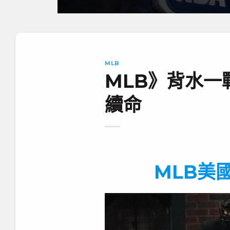
MLB
MLB》背水一
續命
MLB美