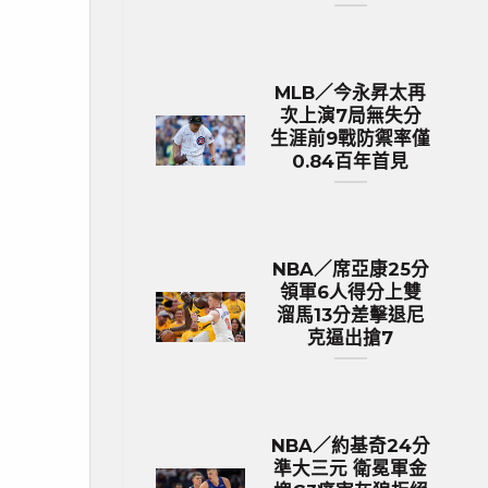
MLB／今永昇太再
次上演7局無失分
生涯前9戰防禦率僅
0.84百年首見
NBA／席亞康25分
領軍6人得分上雙
溜馬13分差擊退尼
克逼出搶7
NBA／約基奇24分
準大三元 衛冕軍金