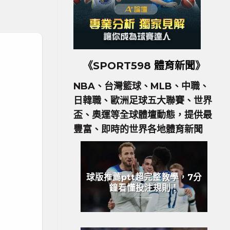
《SPORT598
體育新聞
》
NBA、台灣籃球、MLB、中職、
日韓職、歐洲足球五大聯賽、世界
盃、奧運等全球體壇動態，提供最
豐富、即時的世界各地體育新聞
球版推薦ptt超完整教學，7分
鐘看懂投注規則！