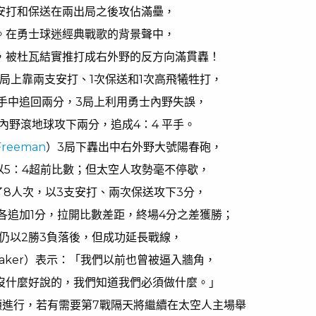
安打和保送在兩出局之後攻佔滿壘，
。在勇士球迷經典戰歌的背景聲中，
，被杜瓦結實推打成右外野的反方向滿貫轟！
局上靠兩支安打、1次保送和1次高飛犧牲打，
手中追回兩分，3局上利用勇士內野失誤，
次內野滾地球攻下兩分，追成4：4 平手。
Freeman
）3局下轟出中右外野大號陽春砲，
以5：4超前比數；但太空人攻勢毫不停歇，
了8人次，以3支安打、兩次保送攻下3分，
各追加1分，拉開比數差距，終場4分之差獲勝；
仍以2勝3負落後，但成功延長戰線，
 Baker）表示：「我們以前也曾被逼入牆角，
沒什麼好說的，我們知道我們必須做什麼。」
士頓進行，若有需要第7戰隔天將繼續在太空人主場舉