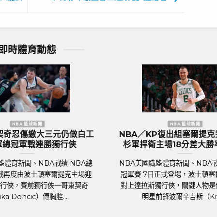
即時體育動態
 足球新聞
歐洲國家盃 足球新聞
門『三獅軍團』英
歐國盃／葡萄牙傳奇巨星C.羅納度
到上千球迷熱列歡
後一舞？第六度參賽再創紀錄巔
迎
足球聯賽體育新聞、足球戰績 2024年歐
足球戰績 萬眾矚目的
國家盃即將於6月14日晚上在德國揭幕，3
FA Euro 2024）
歲的葡萄牙球星C.羅納度（Cristiano
正式開踢。各國好手摩拳
Ronaldo）將再....
發，而....