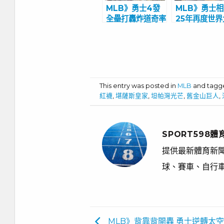
MLB》勇士4發
MLB》勇士
全壘打轟炸道奇率
25年再度世界
先聽牌
賽取勝
This entry was posted in
MLB
and tag
紅襪
,
堪薩斯皇家
,
坦帕灣光芒
,
舊金山巨人
,
SPORT598體
提供最新體育新聞
球、賽車、自行
MLB》背靠背開轟 勇士逆轉太