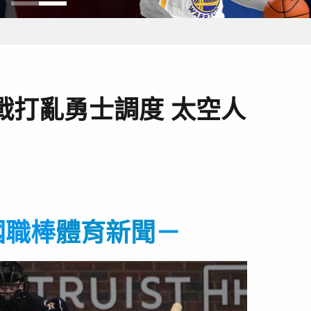
戰打亂勇士調度 太空人
國職棒
體育新聞
－