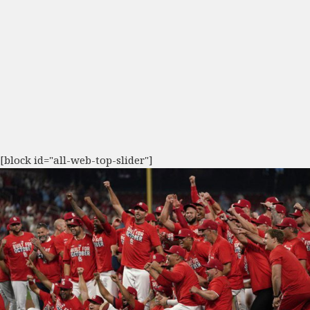
[block id="all-web-top-slider"]