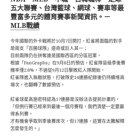
五大聯賽、台灣籃球、網球、賽車等最
豐富多元的體育賽事新聞資訊。－
MLB戰績
今年國聯的外卡戰將於10月7日開打，紅雀將面臨的對手
是兩支「百勝球隊」道奇或巨人其一；
目前兩隊仍在拼奪誰是國聯西區的分區冠軍，
根據「FanGraphs」在9月8日的預估，紅雀隊晉級季後賽
機率僅2.8%，不過從9月12日擊敗紅人隊開始，
紅雀隊進入無敵狀態，打破隊史14連勝紀錄後仍持續堆高
場次，也翻轉了數據預估。
紅雀球星高施密特認為17連勝是沒辦法去提前計畫的，
「但例行賽已經來到最後一個月賽程，我們清楚一定要贏
得系列賽，
才有機會爭取到季後賽席次，但17連勝，這實在太難解釋
怎麼發生的。」