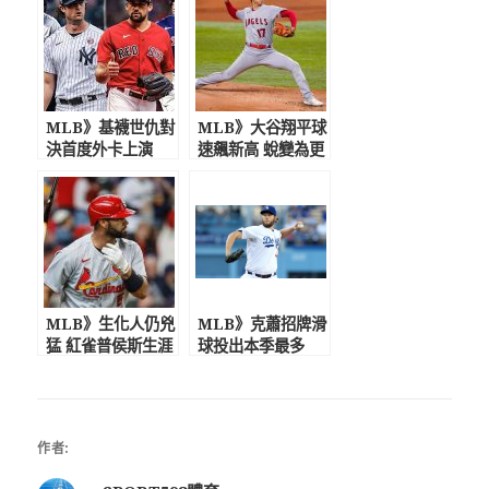
MLB》基襪世仇對
MLB》大谷翔平球
決首度外卡上演
速飆新高 蛻變為更
強投手
MLB》生化人仍兇
MLB》克蕭招牌滑
猛 紅雀普侯斯生涯
球投出本季最多
681轟達陣
13K 費城人諾拉
連10K三振秀平紀
錄
作者: