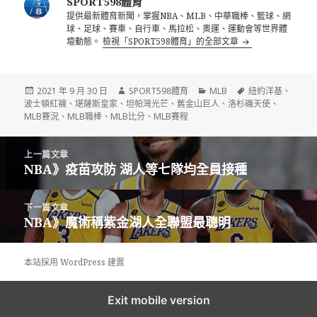
SPORT598體育
提供最新體育新聞，掌握NBA、MLB、中華職棒、籃球、網
球、足球、賽車、自行車、馬拉松、奧運、運動會等世界體
壇動態。
檢視「SPORT598體育」的全部文章
發
作
分
標
2021 年 9 月 30 日
SPORT598體育
MLB
紐約洋基
、
佈
者
類
籤
波士頓紅襪
、
堪薩斯皇家
、
坦帕灣光芒
、
舊金山巨人
、
洛杉磯天使
、
日
MLB賽況
、
MLB職棒
、
MLB比分
、
MLB賽程
期:
文
上一篇文章
章
NBA》疫苗攻防 湖人等七隊均全員接種
上
導
一
覽
篇
下一篇文章
文
NBA》魔術稱紫金湖人全聯盟最聰明
下
章:
一
篇
本站採用 WordPress 建置
文
章:
Exit mobile version