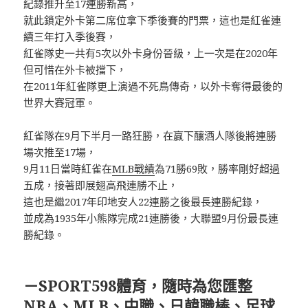
紀錄推升至17連勝新高，
就此鎖定外卡第二席位拿下季後賽的門票，這也是紅雀連
續三年打入季後賽，
紅雀隊史一共有5次以外卡身份晉級，上一次是在2020年
但可惜在外卡被擋下，
在2011年紅雀隊更上演過不死鳥傳奇，以外卡奪得最後的
世界大賽冠軍。
紅雀隊在9月下半月一路狂勝，在贏下釀酒人隊後將連勝
場次推至17場，
9月11日當時紅雀在
MLB戰績
為71勝69敗，勝率剛好超過
五成，接著即展翅高飛連勝不止，
這也是繼2017年印地安人22連勝之後最長連勝紀錄，
並成為1935年小熊隊完成21連勝後，大聯盟9月份最長連
勝紀錄。
－SPORT598體育，隨時為您匯整
NBA、MLB、中職、日韓職棒、足球