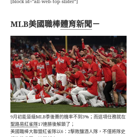
[block id="all-web-top-slider"]
MLB美國職棒
體育新聞
－
9月初能晉級MLB季後賽的機率不到3%；而這項任務就在
聖路易紅雀隊
17連勝後解鎖了；
美國職棒大聯盟紅雀隊以6：2擊敗釀酒人隊，不僅將隊史