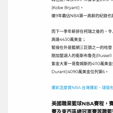
(Kobe Bryant)。
連9年霸佔NBA第一高薪的紀錄
而下一季年薪排在柯瑞之後的，令人意
高達4430萬美金；
緊接在外是籃網三巨頭之一的哈登，
剛加盟湖人的衛斯布魯克(Russell 
紫金大軍一哥詹姆斯的4110萬美金
Durant)4090萬美金位列第6。
運彩怎麼買NBA 台灣運彩、球版
美國職業籃球NBA賽程，賽
賽及東西區總冠軍賽等職籃