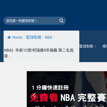
Skip
to
content
Home
/
籃球新聞
/
NBA
/
籃球新聞
棒
NBA》年薪12億!柯瑞連9年稱霸 第二名竟
是…