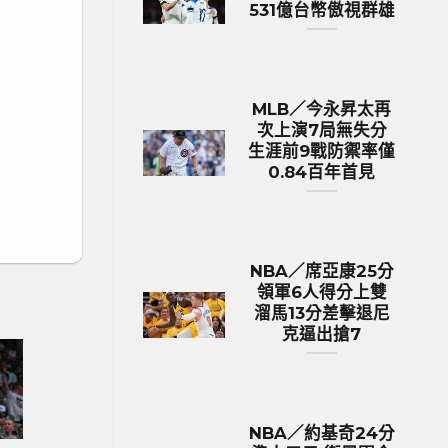
531億台幣傲視群雄
MLB／今永昇太再
次上演7局無失分
生涯前9戰防禦率僅
0.84百年首見
NBA／席亞康25分
領軍6人得分上雙
溜馬13分差擊退尼
克逼出搶7
NBA／約基奇24分