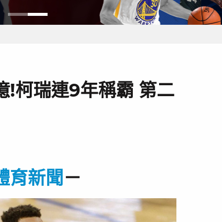
億!柯瑞連9年稱霸 第二
體育新聞
－