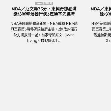
NBA 籃球新聞
歐洲國家盃
BA／KP復出組塞爾提克完全體 綠
歐國盃／奪冠大熱
杉軍捍衛主場18分差大勝率先開胡
格蘭隊抵達德國受
BA美國職籃體育新聞、NBA戰績 NBA總
足球聯賽體育新聞、
軍賽 7日正式登場，波士頓塞爾提克主場
2024年歐洲國家盃（UE
上達拉斯獨行俠，關鍵人物是傷癒歸隊的
將於6月14日於德國
明星前鋒波爾辛吉斯（Kris....
霍霍，蓄勢待