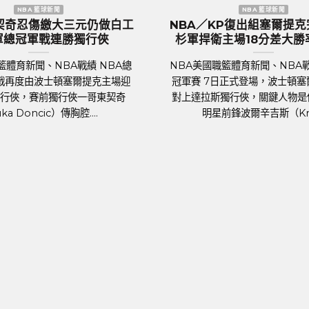
 足球新聞
歐洲國家盃 足球新聞
門『三獅軍團』英
歐國盃／葡萄牙傳奇巨星C.羅納度
到上千球迷熱列歡
後一舞？第六度參賽再創紀錄巔
迎
足球聯賽體育新聞、足球戰績 2024年歐
足球戰績 萬眾矚目的
國家盃即將於6月14日晚上在德國揭幕，3
FA Euro 2024）
歲的葡萄牙球星C.羅納度（Cristiano
正式開踢。各國好手摩拳
Ronaldo）將再....
發，而....