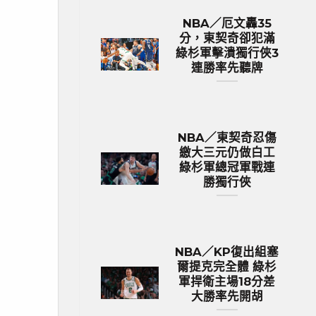
NBA／厄文轟35
分，東契奇卻犯滿
綠杉軍擊潰獨行俠3
連勝率先聽牌
NBA／東契奇忍傷
繳大三元仍做白工
綠杉軍總冠軍戰連
勝獨行俠
NBA／KP復出組塞
爾提克完全體 綠杉
軍捍衛主場18分差
大勝率先開胡