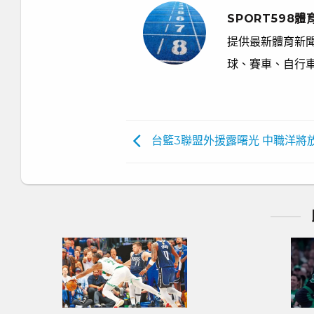
SPORT598體
提供最新體育新聞
球、賽車、自行
台籃3聯盟外援露曙光 中職洋將