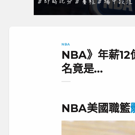
NBA
NBA》年薪12
名竟是…
NBA美國職籃