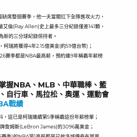
湯因傷缺席整個賽季，他一夫當關扛下全隊進攻火力，
倫(Ray Allen)史上最多三分紀錄僅差141顆，
為新的三分球紀錄保持者。
瑞將獲得4年2.15億美金(約59億台幣)；
026賽季都是NBA最高薪，預約連9年稱霸年薪榜
掌握NBA、MLB、中華職棒、籃
、自行車、馬拉松、奧運、運動會
BA戰績
計資料，這已是柯瑞連續第5季稱霸這份年薪榜單；
姆斯(LeBron James)的3096萬美金；
5-16賽季)的NBA第1高薪都是已故洛城傳奇布萊恩