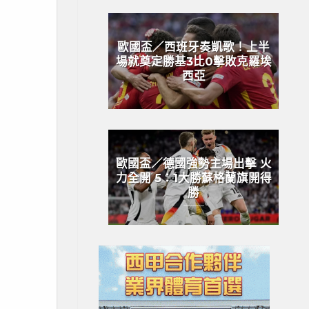
歐國盃／西班牙奏凱歌！上半
場就奠定勝基3比0擊敗克羅埃
西亞
歐國盃／德國強勢主場出擊 火
力全開 5：1大勝蘇格蘭旗開得
勝