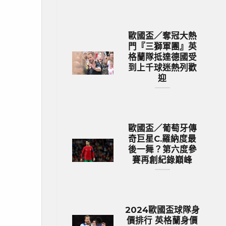
歐國盃／奪冠大熱
門『三獅軍團』英
格蘭隊抵達德國受
到上千球迷熱列歡
迎
歐國盃／葡萄牙傳
奇巨星C.羅納度最
後一舞？第六度參
賽再創紀錄巔峰
2024歐國盃球隊身
價排行 英格蘭身價