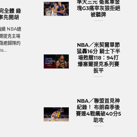
準大三元 衛冕軍金
歐洲國家盃 足球新聞
塊G3痛宰灰狼拒絕
最
2024歐國盃球隊身價排行 英格蘭身
MLB
被聽牌
峰
價531億台幣傲視群雄
生涯前
洲
足球聯賽體育新聞、足球戰績 在今年德國舉
MLB美
9
行的歐洲國家盃中，英格蘭以12.9億英鎊
加哥隊
（約531億新台幣）的總身價傲視群雄，成為
Iman
NBA／米契爾單節
身價最高的球隊。根據英國體育....
猛轟16分 騎士下半
場甦醒118：94打
爆塞爾提克系列賽
扳平
NBA／聯盟首見神
紀錄！ 布朗森季後
賽連4戰飆破40分5
助攻