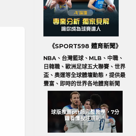
《SPORT598
體育新聞
》
NBA、台灣籃球、MLB、中職、
日韓職、歐洲足球五大聯賽、世界
盃、奧運等全球體壇動態，提供最
豐富、即時的世界各地體育新聞
球版推薦ptt超完整教學，7分
鐘看懂投注規則！