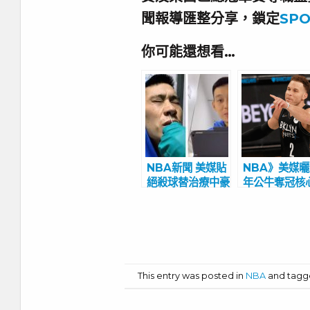
聞報導匯整分享，鎖定
SPO
你可能還想看…
NBA新聞 美媒貼
NBA》美媒曬
絕殺球替治療中豪
年公牛奪冠核
哥慶生
齡33.8歲 
湖人還小2歲
This entry was posted in
NBA
and tag