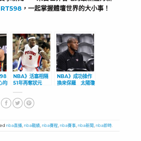
RT598
，一起掌握體壇世界的大小事！
98
NBA》活塞相隔
NBA》成功操作
心均
51年再奪狀元
換來保羅 太陽瓊
新季
籤 曝準狀元無疑
斯獲選年度最佳
問會是坎寧安
GM 詹皇嗨翻祝賀
ged
nba直播
,
nba戰績
,
nba賽程
,
nba賽事
,
nba新聞
,
nba即時
.