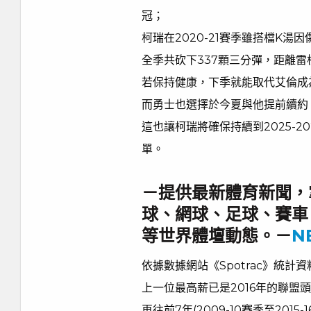
冠；
柯瑞在2020-21賽季雖搭檔K
全季共砍下337顆三分彈，距離雷槍艾
若保持健康，下季就能取代艾倫成
而勇士也選擇於今夏與他提前續約，柯
這也讓柯瑞將確保持續到2025-2
單。
－提供最新體育新聞，
球、網球、足球、賽車
等世界體壇動態。－
N
依據數據網站《Spotrac》統
上一位最高薪已是2016年的聯盟頭牌詹
再往前7年(2009-10賽季至201