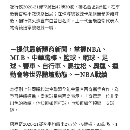
獨行俠2020-21賽季繳出42勝30敗，排名西區第5位，在季
後賽首輪不敵快艇出局；在球隊總教練卡萊爾無預警離隊
後，獨行俠火速宣布由昔日名將，上一代全能控衛代表人
物奇德接掌總教練一職。
－提供最新體育新聞，掌握NBA、
MLB、中華職棒、籃球、網球、足
球、賽車、自行車、馬拉松、奧運、運
動會等世界體壇動態。－
NBA戰績
奇德剛上任即將和當今聯盟全能金童唐西奇攜手合作，為
爭冠持續邁進，當家球星唐西奇表示，「奇德是一位非常
出色的教練，他知道如何打球，也知道如何領導一支球
隊。」
唐西奇2020-21賽季平均繳出27.7分、8籃板、8.6助攻、1