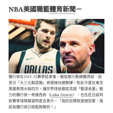
NBA美國職籃
體育新聞
－
獨行俠在2021-22賽季結束後，徹底進行教練團改組，由
昔日「大三元製造機」奇德接任總教練。對此今夏在東京
奧運表現大殺四方，讓世界球迷徹底見證「籃球金童」魅
力的獨行俠一哥唐西奇（
Luka Doncic
），也在近日談到
新賽季球隊展望時直言表示，「我的目標就是總冠軍，我
認為獨行俠已經能夠做到！」