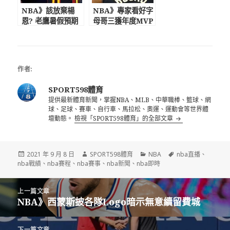
NBA》該放棄楊
NBA》專家看好字
恩? 老鷹暑假預期
母哥三獲年度MVP
進行陣容變革
不排除加盟公牛
作者:
SPORT598體育
提供最新體育新聞，掌握NBA、MLB、中華職棒、籃球、網
球、足球、賽車、自行車、馬拉松、奧運、運動會等世界體
壇動態。
檢視「SPORT598體育」的全部文章
發
作
分
標
2021 年 9 月 8 日
SPORT598體育
NBA
nba直播
、
佈
者
類
籤
nba戰績
、
nba賽程
、
nba賽事
、
nba新聞
、
nba即時
日
期:
文
上一篇文章
章
NBA》西蒙斯披各隊Logo暗示無意續留費城
上
導
一
覽
篇
下一篇文章