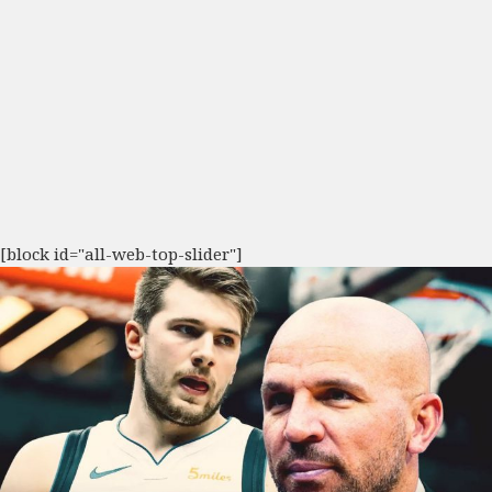
[block id="all-web-top-slider"]