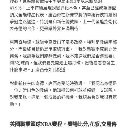
抄截，且整體投籃命中率更是生涯3季以來新高的
47.9％；上季持續展現蛻變進化本色，甚至已經成為聯盟
頂尖全能球星代表，唐西奇在新賽季將領軍獨行俠持續朝
爭冠之路邁進，特別是和新任總教練，上一代全能控衛代
表奇德的合作，更是讓外界充滿期待。
唐西奇強調，球隊今夏做出了眾多改變，特別是教練團部
分，而最終目標仍是爭取總冠軍，「我對新賽季感到非常
興奮，我認為我們能夠做到，我不知道我們是否還需要1
到2名球員，但我們要先開始上場打球，然後看看會發生
什麼事吧。」唐西奇如此說道。
對此新任主帥奇德，唐西奇受訪時強調，「我認為奇德是
一位非常出色的教練，他知道如何打球並領導一支球隊。
對我來說，這是一個成長的好機會，我認為會對我很有幫
助。」
美國職業籃球NBA賽程，賽場比分,花絮,交易傳