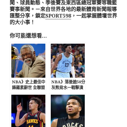
聞、球員動態、季後賽及東西區總冠軍賽等職籃
賽事新聞。－來自世界各地的最新體育新聞報導
匯整分享，鎖定
SPORT598
，一起掌握體壇世界
的大小事！
你可能還想看…
NBA》史上最佳中
NBA》落後逾50分
鋒羅素辭世 全聯盟
灰熊背水一戰擊潰
引退6號球衣
已聽牌勇士