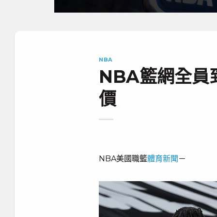
NBA
NBA籃網全員
價
NBA美國職籃
體育新聞
－