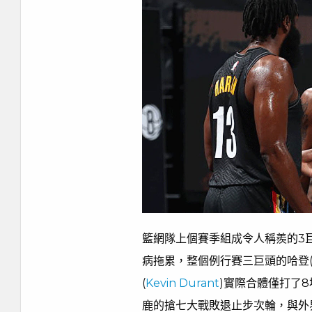
籃網隊上個賽季組成令人稱羨的3
病拖累，整個例行賽三巨頭的哈登
(
Kevin Durant
)實際合體僅打了
鹿的搶七大戰敗退止步次輪，與外