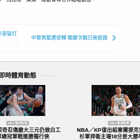
3安猛打
中華男籃遭逆轉 關鍵次戰已無退路
即時體育動態
歐洲國家盃 足球新聞
團』英
歐國盃／葡萄牙傳奇巨星C.羅納度最
2
熱列歡
後一舞？第六度參賽再創紀錄巔峰