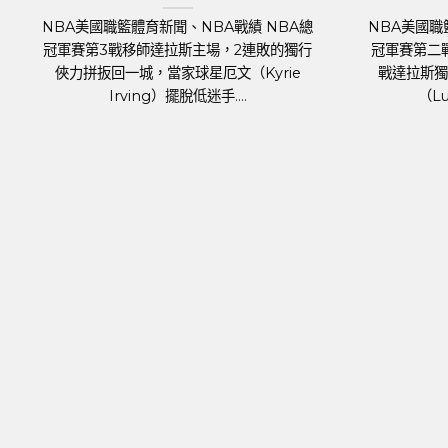
迎
育新聞、NBA戰績 NBA總
足球聯賽體育新聞、足球戰績 萬眾
式登場，波士頓塞爾提克主場
2024年歐洲國家盃（UEFA Euro 2
俠，關鍵人物是傷癒歸隊的
將於6月14日於德國正式開踢。各國
辛吉斯（Kris....
霍霍，蓄勢待發，而....