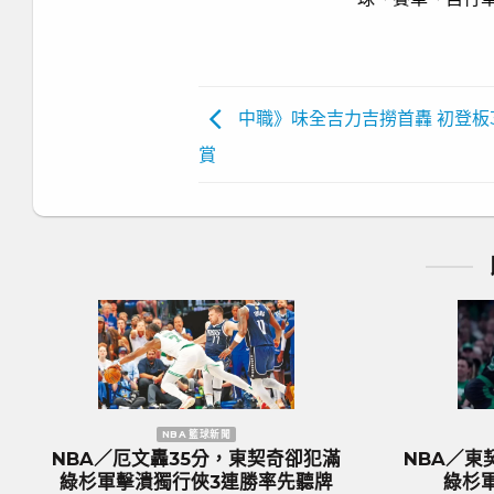
中職》味全吉力吉撈首轟 初登板
賞
NBA 籃球新聞
歐洲國家盃 足球新聞
出組塞爾提克完全體 綠
歐國盃／奪冠大熱門『三獅軍
18分差大勝率先開胡
格蘭隊抵達德國受到上千球迷