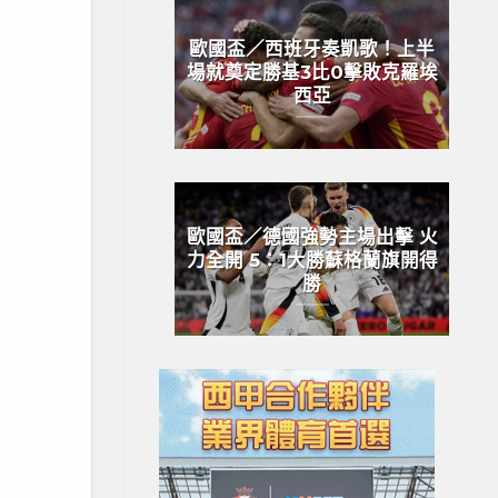
歐國盃／西班牙奏凱歌！上半
場就奠定勝基3比0擊敗克羅埃
西亞
歐國盃／德國強勢主場出擊 火
力全開 5：1大勝蘇格蘭旗開得
勝