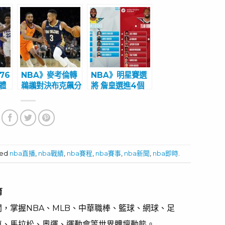
76
NBA》麥考倫轉
NBA》明星賽選
體
鵜鶘對決布克飆分
將 詹皇選進4個
終止太陽八連勝
MVP挑戰5連勝
ged
nba直播
,
nba戰績
,
nba賽程
,
nba賽事
,
nba新聞
,
nba即時
.
育
，掌握NBA、MLB、中華職棒、籃球、網球、足
車、馬拉松、奧運、運動會等世界體壇動態。