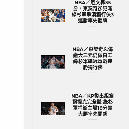
NBA／厄文轟35
分，東契奇卻犯滿
綠杉軍擊潰獨行俠3
連勝率先聽牌
NBA／東契奇忍傷
繳大三元仍做白工
綠杉軍總冠軍戰連
勝獨行俠
NBA／KP復出組塞
爾提克完全體 綠杉
軍捍衛主場18分差
大勝率先開胡