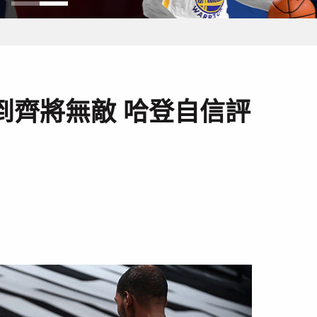
到齊將無敵 哈登自信評