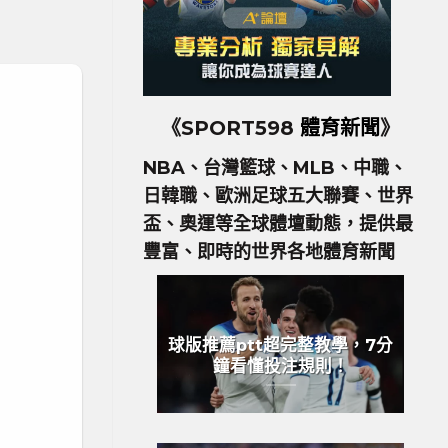
《SPORT598
體育新聞
》
NBA、台灣籃球、MLB、中職、
日韓職、歐洲足球五大聯賽、世界
盃、奧運等全球體壇動態，提供最
豐富、即時的世界各地體育新聞
球版推薦ptt超完整教學，7分
鐘看懂投注規則！