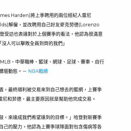
mes Harden)將上季聘用的兩位經紀人雷尼
e Fields)解僱，並改聘用自己好友麥克勞德(Lorenzo
日前哈登受訪也表達對於上個賽季的看法，他認為很滿意
「沒人可以擊敗全員到齊的我們」
、MLB、中華職棒、籃球、網球、足球、賽車、自行
體壇動態。－
NBA戰績
盾，最終順利被交易來到自己想去的籃網，上賽季
司的雷尼和菲德，最主要原因就是幫助他完成交易。
鼓，來達成我們希望達到的目標。」哈登對新賽季
自己的壓力，他認為上賽季球隊面對包含傷病等各