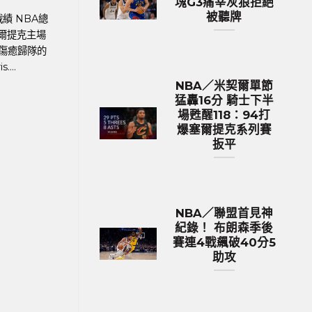
塊G3痛宰灰狼拒絕
被聽牌
球聯賽體育新聞、足球戰績 在今年德國舉
MLB美國職棒體育新聞
的歐洲國家盃中，英格蘭以12.9億英鎊
加哥隊小熊日籍左投今
531億新台幣）的總身價傲視群雄，成為
Imanaga），持續
身價最高的球隊。根據英國體育....
章，今天在主場對
NBA／米契爾單節
猛轟16分 騎士下半
場甦醒118：94打
爆塞爾提克系列賽
扳平
NBA／聯盟首見神
紀錄！ 布朗森季後
賽連4戰飆破40分5
助攻