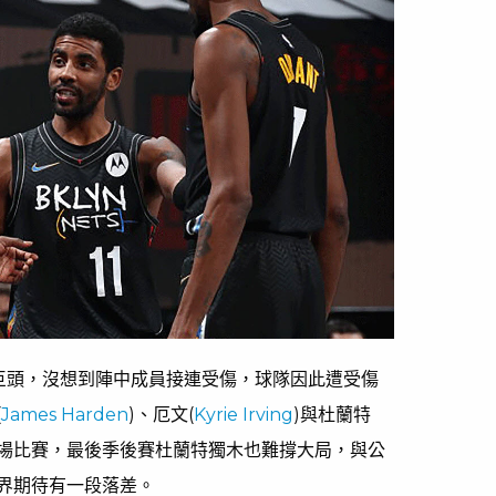
巨頭，沒想到陣中成員接連受傷，球隊因此遭受傷
(
James Harden
)、厄文(
Kyrie Irving
)與杜蘭特
8場比賽，最後季後賽杜蘭特獨木也難撐大局，與公
界期待有一段落差。