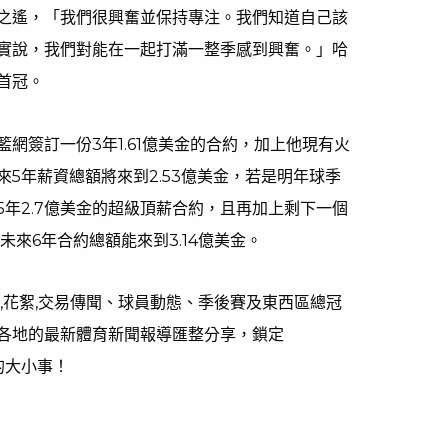
之遙，「我們很興奮並保持專注。我們知道自己該
實說，我們對能在一起打滿一整季感到興奮。」哈
首冠。
網簽訂一份3年1.61億美金的合約，加上他現有火
5年薪資總額將來到2.53億美金，若是明年球季
年2.7億美金的超級頂薪合約，且再加上剩下一個
未來6年合約總額能來到3.14億美金。
,花絮,交易傳聞、球員動態、季後賽及東西區總冠
各地的最新體育新聞報導匯整分享，鎖定
的大小事！