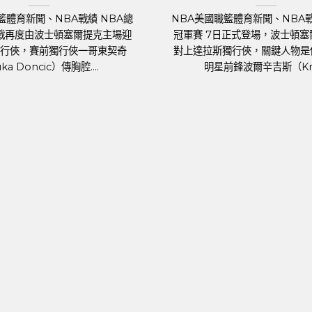
足球聯賽體育新聞、足球戰績 2024年歐洲
足
矚目的
國家盃即將於6月14日晚上在德國揭幕，39
行
024）
歲的葡萄牙球星C.羅納度（Cristiano
（約
好手摩拳
Ronaldo）將再....