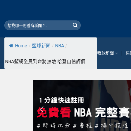
Skip
to
content
Home
/
籃球新聞
/
NBA
/
籃球新聞
棒
NBA籃網全員到齊將無敵 哈登自信評價