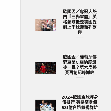
歐國盃／奪冠大熱
門『三獅軍團』英
格蘭隊抵達德國受
到上千球迷熱列歡
迎
歐國盃／葡萄牙傳
奇巨星C.羅納度最
後一舞？第六度參
賽再創紀錄巔峰
2024歐國盃球隊身
價排行 英格蘭身價
531億台幣傲視群雄