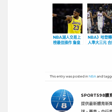
NBA湖人交易上
NBA》哈登轉
榜最佳操作 詹皇
人準大三元 合
自嘲過氣
恩比德擒灰狼
This entry was posted in
NBA
and tag
SPORT598體
提供最新體育新聞
球、賽車、自行