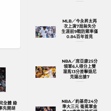
MLB／今永昇太再
次上演7局無失分
生涯前9戰防禦率僅
0.84百年首見
NBA／席亞康25分
領軍6人得分上雙
溜馬13分差擊退尼
克逼出搶7
歐洲國家盃 足球新聞
MLB 棒
NBA／約基奇24分
024歐國盃球隊身價排行 英格蘭身
MLB／今永昇太再
準大三元 衛冕軍金
價531億台幣傲視群雄
生涯前9戰防禦率僅