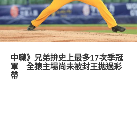
中職》兄弟拚史上最多17次季冠
軍 全猿主場尚未被封王拋過彩
帶