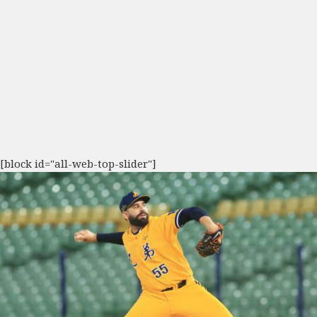
[block id="all-web-top-slider"]