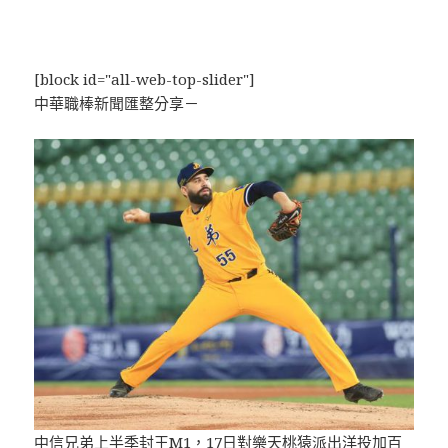
[block id="all-web-top-slider"]
中華職棒新聞匯整分享－
中信兄弟上半季封王M1，17日對樂天桃猿派出洋投
加百