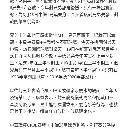
敗，防禦率3.86，復賽後才轉先發，前一場對富邦悍將投
6局失4分吞敗，今年對兄弟都是後援，只有一場出賽紀
錄，為3月28日中繼1局無失分，今天首度對兄弟先發，對
戰防禦率仍為0。
兄弟上半季封王魔術數字M1，只要再贏下一場就可以奪
冠，本周補賽周4連戰都在不同球場，今天在桃園對樂天
桃猿、18日洲際球場對樂天，19日在新莊對戰富邦悍將，
20日在天母出戰味全龍，中信兄弟今年若又在上半季封
王，是連2年在上半季封王，隊史第7次在上半季封王，但
兄弟只有拿到上半季冠軍，沒有包辦下半季冠軍，只有在
1993年拿到總冠軍，2016年及2020年都沒有。
以往封王都會噴香檳、啤酒或礦泉水慶水的場面，今年因
疫情禁止了，聯盟表示，封王慶祝儀式需全程配戴口罩。
基於防疫考量，禁止進行噴灑香檳、氣泡水等行為，也就
是封王之後禁止噴灑任何飲料，包括礦泉水。
中華職棒CPBL賽程，中職球團球員動態、例行賽與季後