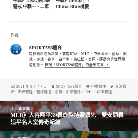
中職》全國防疫3級
中職》伍佰來了！
警戒 中職一、二軍
China Blue桃猿
比賽延期 復賽日
動紫趴壓軸開唱
期難料聯盟會預先
泱泱為兄弟開球應
告知
援跳好跳滿
作者:
SPORT598體育
提供最新體育新聞，掌握NBA、MLB、中華職棒、籃球、網
球、足球、賽車、自行車、馬拉松、奧運、運動會等世界體
壇動態。
檢視「SPORT598體育」的全部文章
發
作
分
標
2021 年 8 月 17 日
SPORT598體育
中華職棒
台灣職
佈
者
類
籤
棒
、
職棒賽程
、
職棒轉播
、
中職
、
中華職棒
、
CPBL
、
中職賽程
日
期:
文
上一篇文章
章
MLB》大谷翔平39轟炸裂持續領先 雙安開轟
上
導
追平名人堂傳奇紀錄
一
覽
篇
文