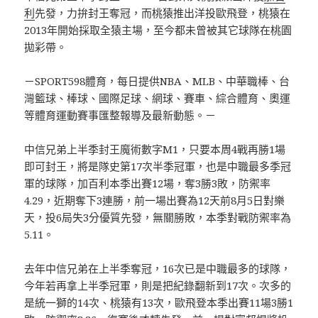
利
先發，力拚封王奪冠，而桃猿推出洋投歐飛登，桃猿在
2013年開始採取全猿主場，至今都未曾被其它球隊在桃園
拋彩帶。
－SPORT598體育，每日提供NBA、MLB、中華職棒、台
灣籃球、棒球、國際足球、網球、賽車、綜合體育、奧運
等體育運動賽事匯整報導及最新動態。－
中信兄弟上半季封王魔術數字M1，只要本周4戰再勝1場
即可封王，將是隊史第17次半季冠軍，也是中職最多季冠
軍的球隊，加百利本季出賽12場，奪3勝3敗，防禦率
4.29，近期奪下3連勝，前一場出賽為12天前8月5日對樂
天，投6局失3分優質先發，無關勝敗，本季對戰防禦率為
5.11。
去年中信兄弟在上半季奪冠，16次已是中職最多的球隊，
今年若再拿上半季冠軍，則是把紀錄翻新到17次。次多的
是統一獅的14次、桃猿有13次，歐飛登本季出賽11場3勝1