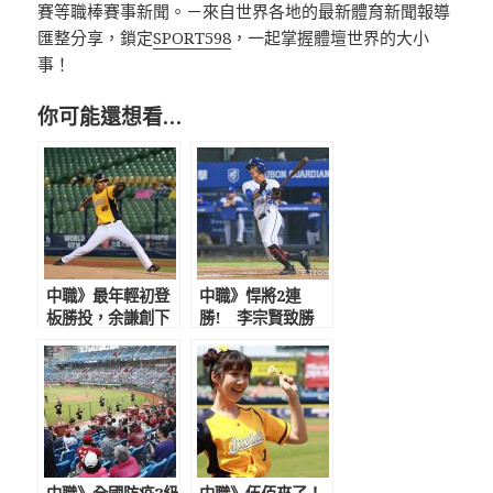
賽等職棒賽事新聞。－來自世界各地的最新體育新聞報導
匯整分享，鎖定
SPORT598
，一起掌握體壇世界的大小
事！
你可能還想看…
中職》最年輕初登
中職》悍將2連
板勝投，余謙創下
勝! 李宗賢致勝
新紀錄替自己賺先
安，曾峻岳滿壘2K
發機會 助總給80
化解猿反撲
分好評