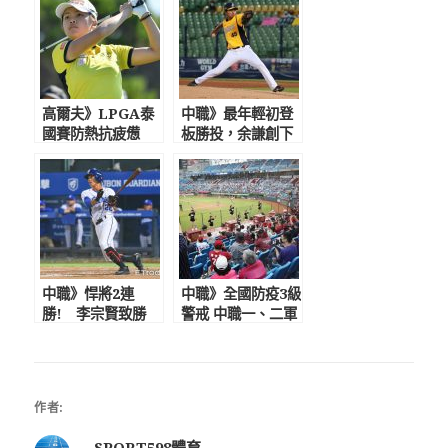
高爾夫》LPGA泰
中職》最年輕初登
國賽防熱抗疲憊
板勝投，余謙創下
徐薇淩首回合抓4鳥
新紀錄替自己賺先
繳71桿暫並列第33
發機會 助總給80
位
分好評
中職》悍將2連
中職》全國防疫3級
勝! 李宗賢致勝
警戒 中職一、二軍
安，曾峻岳滿壘2K
比賽延期 復賽日
化解猿反撲
期難料聯盟會預先
告知
作者:
SPORT598體育