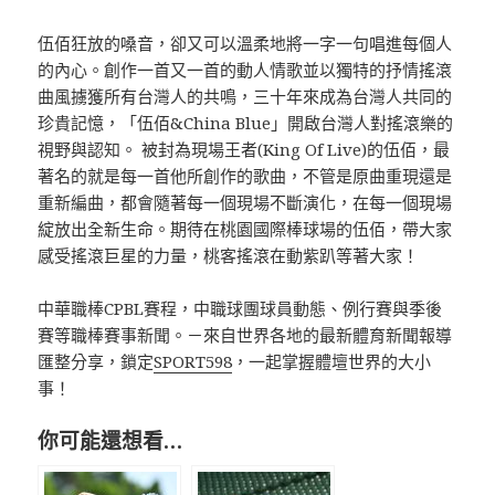
伍佰狂放的嗓音，卻又可以溫柔地將一字一句唱進每個人
的內心。創作一首又一首的動人情歌並以獨特的抒情搖滾
曲風擄獲所有台灣人的共鳴，三十年來成為台灣人共同的
珍貴記憶，「伍佰&China Blue」開啟台灣人對搖滾樂的
視野與認知。 被封為現場王者(King Of Live)的伍佰，最
著名的就是每一首他所創作的歌曲，不管是原曲重現還是
重新編曲，都會隨著每一個現場不斷演化，在每一個現場
綻放出全新生命。期待在桃園國際棒球場的伍佰，帶大家
感受搖滾巨星的力量，桃客搖滾在動紫趴等著大家！
中華職棒CPBL賽程，中職球團球員動態、例行賽與季後
賽等職棒賽事新聞。－來自世界各地的最新體育新聞報導
匯整分享，鎖定
SPORT598
，一起掌握體壇世界的大小
事！
你可能還想看…