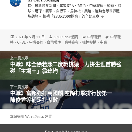
提供最新體育新聞，掌握NBA、MLB、中華職棒、籃球、網
球、足球、賽車、自行車、馬拉松、奧運、運動會等世界體
壇動態。
檢視「SPORT598體育」的全部文章
發
作
分
標
2021 年 5 月 11 日
SPORT598體育
中華職棒
中華職
佈
者
類
籤
棒
、
CPBL
、
中職賽程
、
台灣職棒
、
職棒賽程
、
職棒轉播
、
中職
日
期:
文
上一篇文章
章
中職》味全徐若熙二度戰桃猿 力拼生涯首勝強
上
導
碰「主場王」翁瑋均
一
覽
篇
文
下一篇文章
章:
中職》富邦強打高國麟 空降打擊排行榜第一
下
陳俊秀等補足打席數
一
篇
文
本站採用 WordPress 建置
章: