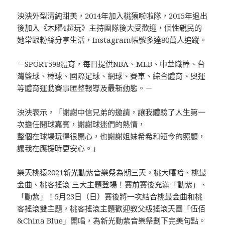
泱泱外型清純甜美，2014年加入桃猿啦啦隊，2015年退出
後加入《木曜4超玩》主持團隊後大受歡迎，個性親民的
她常跟粉絲分享生活，Instagram帳號多達80萬人追蹤。
－SPORT598體育，每日提供NBA、MLB、中華職棒、台
灣籃球、棒球、國際足球、網球、賽車、綜合體育、奧運
等體育運動賽事匯整報導及最新動態。－
泱泱表示，「謝謝中信兄弟的邀請，讓我體驗了人生第一
次擔任開球嘉賓，謝謝球迷們的熱情，
整個在球場玩得很開心，也謝謝姐妹希希和短今的照顧，
讓我在應援時更安心。」
樂天桃猿2021新光動紫音樂祭為期三天，桃大嘻哈、桃最
金曲、桃客搖滾 三大主題登場！賽前賽後充滿「動紫」、
「動紫」！5月23日（日）賽後將一次結合桃最金曲和桃
客搖滾雙主題，桃客搖滾主題歡迎教父級搖滾天團「伍佰
&China Blue」開唱，為新光動紫音樂祭劃下完美句點。