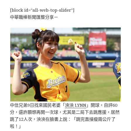
[block id="all-web-top-slider"]
中華職棒新聞匯整分享－
中信兄弟9日找來國民老婆「
泱泱 LYNN
」開球，自評60
分，還許願想再開一次球，尤其是二局下去跳應援，居然
跳了12人次，泱泱在臉書上說：「跳完直接瘦兩公斤了
啦！」