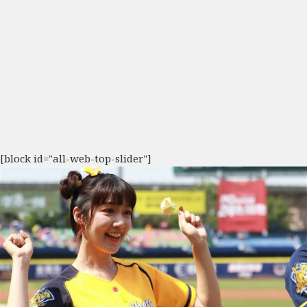
[block id="all-web-top-slider"]