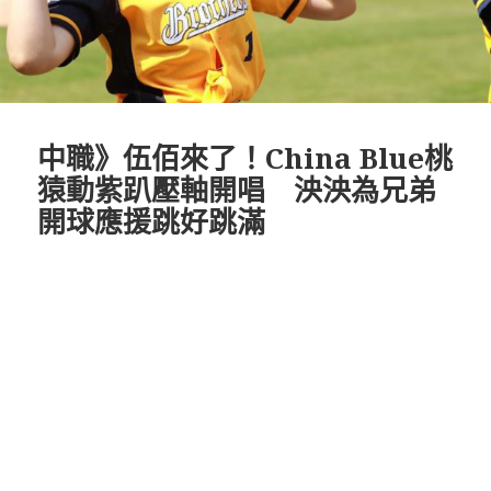
中職》伍佰來了！China Blue桃
猿動紫趴壓軸開唱 泱泱為兄弟
開球應援跳好跳滿