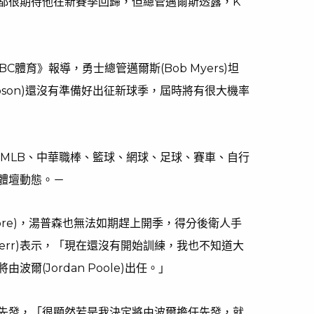
球迷都很期待他在新賽季回歸，但總管邁爾斯透露，K
C體育》報導，勇士總管邁爾斯(Bob Myers)坦
ompson)還沒有準備好出征新球季，屆時將有很大機率
、MLB、中華職棒、籃球、網球、足球、賽車、自行
體壇動態。－
Oubre)，湯普森也無法如期趕上開季，得分後衛人手
 Kerr)表示，「現在還沒有開始訓練，我也不知道大
爾(Jordan Poole)出任。」
先發，「很顯然若是我決定將由波爾擔任先發，就