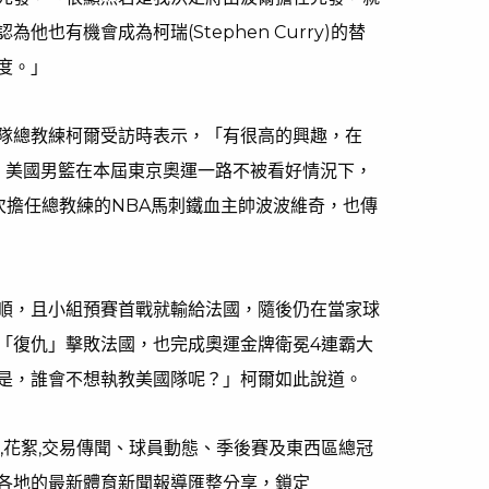
也有機會成為柯瑞(Stephen Curry)的替
度。」
隊總教練柯爾受訪時表示，「有很高的興趣，在
。」美國男籃在本屆東京奧運一路不被看好情況下，
次擔任總教練的NBA馬刺鐵血主帥波波維奇，也傳
順，且小組預賽首戰就輸給法國，隨後仍在當家球
「復仇」擊敗法國，也完成奧運金牌衛冕4連霸大
是，誰會不想執教美國隊呢？」柯爾如此說道。
,花絮,交易傳聞、球員動態、季後賽及東西區總冠
各地的最新體育新聞報導匯整分享，鎖定