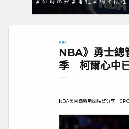
NBA
NBA》勇士總
季 柯爾心中
NBA美國職籃新聞匯整分享－SPO