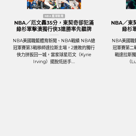
NBA 籃球新聞
歐洲國家盃 足球新
／KP復出組塞爾提克完全體 綠
歐國盃／奪冠大熱門『
捍衛主場18分差大勝率先開胡
格蘭隊抵達德國受到上
迎
國職籃體育新聞、NBA戰績 NBA總
足球聯賽體育新聞、足球戰
 7日正式登場，波士頓塞爾提克主場
2024年歐洲國家盃（UEFA 
拉斯獨行俠，關鍵人物是傷癒歸隊的
將於6月14日於德國正式開
明星前鋒波爾辛吉斯（Kris....
霍霍，蓄勢待發，而.