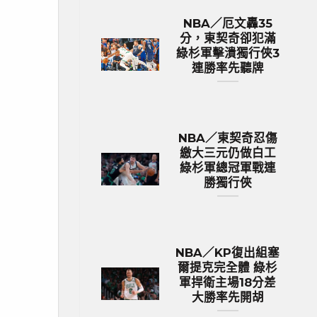
NBA／厄文轟35
分，東契奇卻犯滿
綠杉軍擊潰獨行俠3
連勝率先聽牌
NBA／東契奇忍傷
繳大三元仍做白工
綠杉軍總冠軍戰連
勝獨行俠
NBA／KP復出組塞
爾提克完全體 綠杉
軍捍衛主場18分差
大勝率先開胡