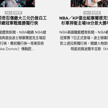
聞
歐洲國家盃 足球新聞
三獅軍團』英
歐國盃／葡萄牙傳奇巨星C.羅納度最
千球迷熱列歡
後一舞？第六度參賽再創紀錄巔峰
足球聯賽體育新聞、足球戰績 2024年歐洲
績 萬眾矚目的
國家盃即將於6月14日晚上在德國揭幕，39
Euro 2024）
歲的葡萄牙球星C.羅納度（Cristiano
踢。各國好手摩拳
Ronaldo）將再....
...