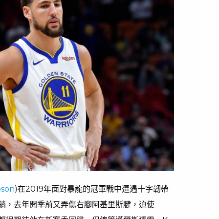
pson
)在2019年面對暴龍的冠軍戰中遭遇十字韌帶
季報銷，去年開季前又弄傷右腳阿基里斯腱，迫使