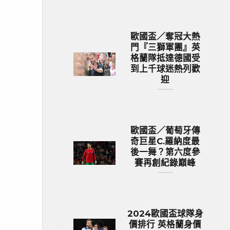
歐國盃／奪冠大熱
門『三獅軍團』英
格蘭隊抵達德國受
到上千球迷熱列歡
迎
歐國盃／葡萄牙傳
奇巨星C.羅納度最
後一舞？第六度參
賽再創紀錄巔峰
2024歐國盃球隊身
價排行 英格蘭身價