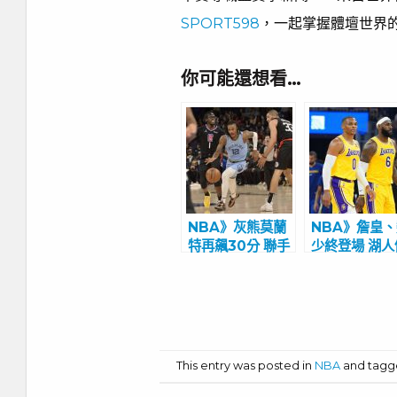
SPORT598
，一起掌握體壇世界
你可能還想看…
NBA》灰熊莫蘭
NBA》詹皇
特再飆30分 聯手
少終登場 湖人
傑克森大破快艇
連敗
This entry was posted in
NBA
and tag