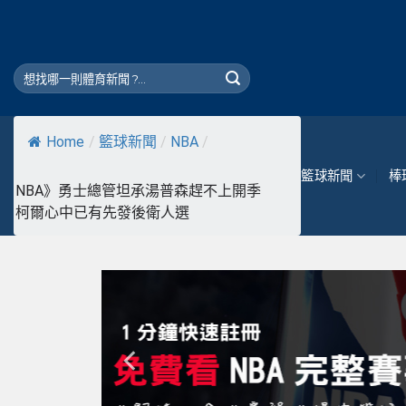
Skip
to
content
Home
/
籃球新聞
/
NBA
/
籃球新聞
棒
NBA》勇士總管坦承湯普森趕不上開季
柯爾心中已有先發後衛人選