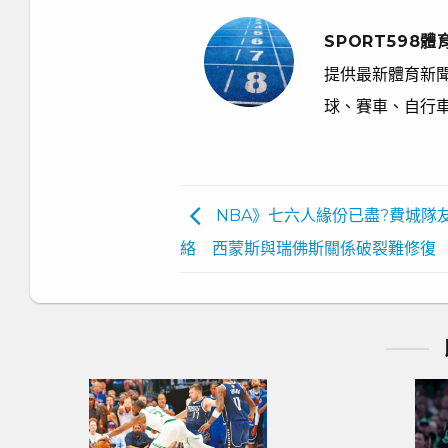
SPORT598體
提供最新體育新聞
球、賽車、自行
NBA》七六人緣份已盡?費城隊
絡 西蒙斯與瑞佛斯關係破裂難修復