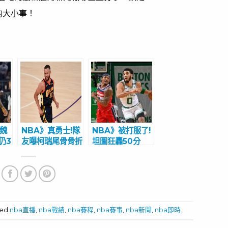
的大小事！
、魏
NBA》真勇士!隊
NBA》被打服了!
仍3
友曝柯瑞尾骨骨折
坦圖狂轟50分
硬撐 鬼神賽季破
巫師主帥大讚:他
多項紀錄
很快就會成為
MVP
ged
nba直播
,
nba戰績
,
nba賽程
,
nba賽事
,
nba新聞
,
nba即時
.