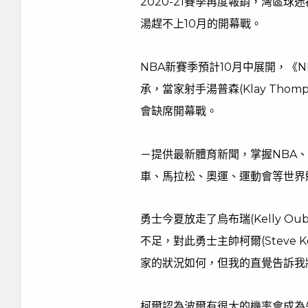
2020-21賽季再度報銷，灣區
湯趕不上10月的開幕戰。
NBA新賽季預計10月中展開，《NB
承，當家射手湯普森(Klay Th
會缺席開幕戰。
－提供最新體育新聞，掌握NBA
車、馬拉松、奧運、運動會等世界
勇士今夏放走了烏布瑞(Kelly 
不足，對此勇士主帥柯爾(Steve
家的狀況如何，但我的直覺告訴我將由波
柯爾認為波爾有很大的機率會成為