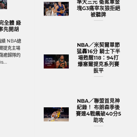
準大三元 衛冕軍金
塊G3痛宰灰狼拒絕
被聽牌
歐洲國家盃 足球新聞
2024歐國盃球隊身價排行 英格蘭身
MLB／今
價531億台幣傲視群雄
生涯前9戰
足球聯賽體育新聞、足球戰績 在今年德國舉
MLB美國職棒
NBA／米契爾單節
行的歐洲國家盃中，英格蘭以12.9億英鎊
加哥隊小熊
猛轟16分 騎士下半
（約531億新台幣）的總身價傲視群雄，成為
Imanaga
場甦醒118：94打
身價最高的球隊。根據英國體育....
章，今
爆塞爾提克系列賽
扳平
NBA／聯盟首見神
紀錄！ 布朗森季後
賽連4戰飆破40分5
助攻