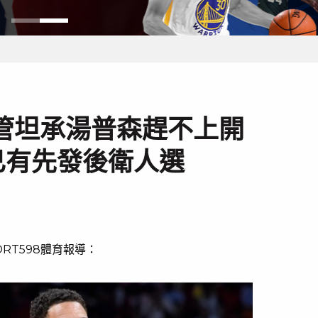
管坦承湯普森趕不上開
已有先發後衛人選
RT598體育報導：