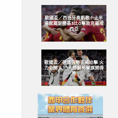
歐國盃／西班牙奏凱歌！上半
場就奠定勝基3比0擊敗克羅埃
西亞
歐國盃／德國強勢主場出擊 火
力全開 5：1大勝蘇格蘭旗開得
勝