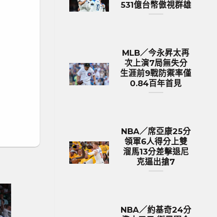
531億台幣傲視群雄
MLB／今永昇太再
次上演7局無失分
生涯前9戰防禦率僅
0.84百年首見
NBA／席亞康25分
領軍6人得分上雙
溜馬13分差擊退尼
克逼出搶7
NBA／約基奇24分