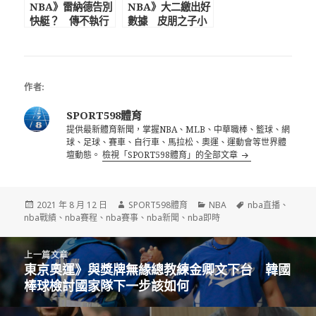
NBA》雷納德告別
NBA》大二繳出好
快艇？ 傳不執行
數據 皮朋之子小
下季3600萬球員選
斯科特-皮朋宣布參
項投入FA
選2021年NBA選
秀
作者:
SPORT598體育
提供最新體育新聞，掌握NBA、MLB、中華職棒、籃球、網
球、足球、賽車、自行車、馬拉松、奧運、運動會等世界體
壇動態。
檢視「SPORT598體育」的全部文章
發
作
分
標
2021 年 8 月 12 日
SPORT598體育
NBA
nba直播
、
佈
者
類
籤
nba戰績
、
nba賽程
、
nba賽事
、
nba新聞
、
nba即時
日
期:
文
上一篇文章
章
東京奧運》與獎牌無緣總教練金卿文下台 韓國
上
導
棒球檢討國家隊下一步該如何
一
覽
篇