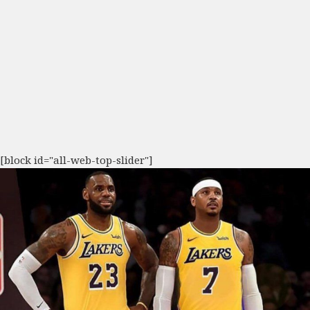
[block id="all-web-top-slider"]