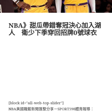
NBA》甜瓜帶錯奪冠決心加入湖
人 衛少下季穿回招牌0號球衣
[block id="all-web-top-slider"]
NBA美國職籃新聞匯整分享－SPORT598體育報導：