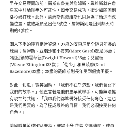
早在交易案開啟前，衛斯布魯克與詹姆斯、戴維斯就在詹
皇家中討論聯手的可能性，如今交易成功，衛少如願回到
洛杉磯打球。此外，詹姆斯與戴維斯也同意為了衛少而改
變位置，戴維斯願意出任5號位，詹姆斯則是回到熱火時
期的4號位。
湖人下季的陣容相當資深，37歲的安東尼是全隊最年長的
球員；詹姆斯、亞瑞沙和小賈索(Marc Gasol)都是36歲；
2度回鍋的霍華德(Dwight Howard)35歲；艾靈頓
(Wayne Ellington)33歲；「衛少」和貝茲摩(Kent
Bazemore)32歲；28歲的戴維斯則長年受到傷病困擾。
對此「甜瓜」微笑回應，「我們不在乎這些，我們會寫下
我們的故事。」他直言若是他們更早就聯手，可能無法擁
有現在的共識，「我想我們都準備好接受任何角色，這也
是我們需要的，為了達成最終的目標，我們必須接受任何
角色。」
美國職業籃球NBA賽程，賽場比分,花絮,交易傳聞、球員