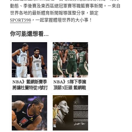
動態、季後賽及東西區總冠軍賽等職籃賽事新聞。－來自
世界各地的最新體育新聞報導匯整分享，鎖定
SPORT598
，一起掌握體壇世界的大小事！
你可能還想看…
NBA》籃網新賽季
NBA》5隊下季擁
將讓杜蘭特從3號打
頂薪3巨頭 籃網戰
到5號
力最強 字母哥談
湖人：有我們在就
不會贏