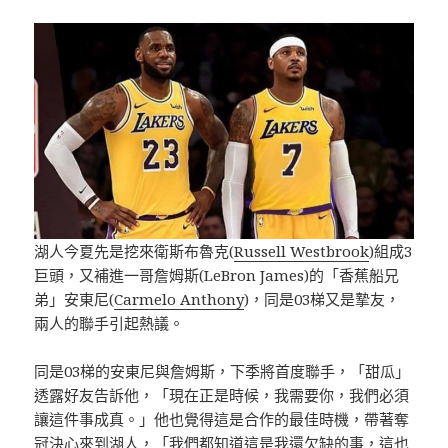
湖人今夏先是挖來衛斯布魯克(
Russell Westbrook
)組成3
巨頭，又補進一哥詹姆斯(LeBron James)的「香蕉船兄
弟」安東尼(
Carmelo Anthony
)，同是03梯又是摯友，
兩人的聯手引起熱議。
同是03梯的安東尼與詹姆斯，下季將首度聯手，「甜瓜」
透露好友告訴他，「現在正是時候，我需要你，我們必須
讓這件事成真。」他也覺得這是合作的最佳時機，帶著奪
冠決心來到湖人，「我們都知道這是我還欠缺的事，這也