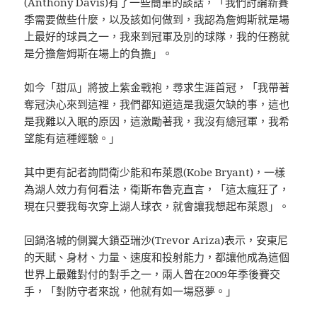
(Anthony Davis)有了一些簡單的談話，「我們討論新賽
季需要做些什麼，以及該如何做到，我認為詹姆斯就是場
上最好的球員之一，我來到冠軍及別的球隊，我的任務就
是分擔詹姆斯在場上的負擔」。
如今「甜瓜」將披上紫金戰袍，尋求生涯首冠，「我帶著
奪冠決心來到這裡，我們都知道這是我還欠缺的事，這也
是我難以入眠的原因，這激勵著我，我沒有總冠軍，我希
望能有這種經驗。」
其中更有記者詢問衛少能和布萊恩(Kobe Bryant)，一樣
為湖人效力有何看法，衛斯布魯克直言，「這太瘋狂了，
現在只要我每次穿上湖人球衣，就會讓我想起布萊恩」。
回鍋洛城的側翼大鎖亞瑞沙(Trevor Ariza)表示，安東尼
的天賦、身材、力量、速度和投射能力，都讓他成為這個
世界上最難對付的對手之一，兩人曾在2009年季後賽交
手，「對防守者來說，他就有如一場惡夢。」