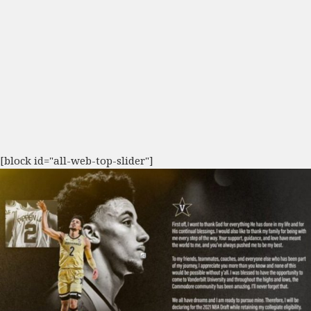
[block id="all-web-top-slider"]