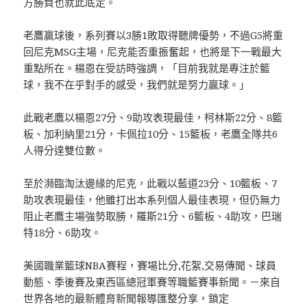
方勝負也就此底定。
老鷹贏球後，系列賽以3勝1敗取得聽牌優勢，不過G5將重
回尼克MSG主場，尼克能否重振奮起，也將是下一戰最大
重點所在。楊恩在受訪時強調，「目前我就是專注於籃
球，我不在乎對手的感受，我們就是努力贏球。」
此戰老鷹以楊恩27分、9助攻表現最佳，柯林斯22分、8籃
板、加利納里21分，卡佩拉10分、15籃板，老鷹全隊共6
人得分達雙位數。
至於瀕臨淘汰邊緣的尼克，此戰以藍道23分、10籃板、7
助攻表現最佳，他雖打出本系列個人最佳表現，但仍無力
阻止老鷹主場強勢取勝，羅斯21分、6籃板、4助攻，巴瑞
特18分、6助攻。
美國職業籃球NBA賽程，賽場比分,花絮,交易傳聞、球員
動態、季後賽及東西區總冠軍賽等職籃賽事新聞。－來自
世界各地的最新體育新聞報導匯整分享，鎖定