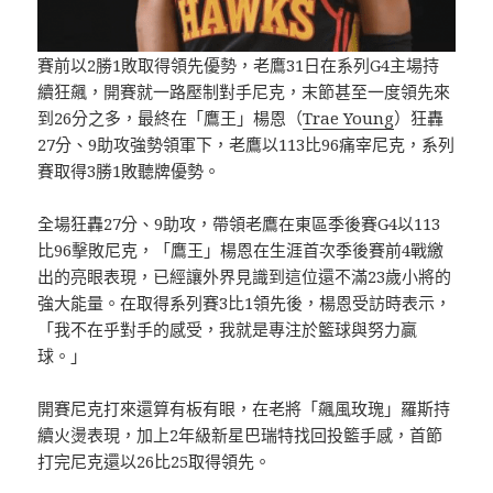
賽前以2勝1敗取得領先優勢，老鷹31日在系列G4主場持
續狂飆，開賽就一路壓制對手尼克，末節甚至一度領先來
到26分之多，最終在「鷹王」楊恩（
Trae Young
）狂轟
27分、9助攻強勢領軍下，老鷹以113比96痛宰尼克，系列
賽取得3勝1敗聽牌優勢。
全場狂轟27分、9助攻，帶領老鷹在東區季後賽G4以113
比96擊敗尼克，「鷹王」楊恩在生涯首次季後賽前4戰繳
出的亮眼表現，已經讓外界見識到這位還不滿23歲小將的
強大能量。在取得系列賽3比1領先後，楊恩受訪時表示，
「我不在乎對手的感受，我就是專注於籃球與努力贏
球。」
開賽尼克打來還算有板有眼，在老將「飆風玫瑰」羅斯持
續火燙表現，加上2年級新星巴瑞特找回投籃手感，首節
打完尼克還以26比25取得領先。