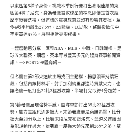
以東區第5種子身份，挑戰本季例行賽打出亮眼佳績的東
區第4種子尼克，身為老鷹當家球星的楊恩即便是首次經
歷季後賽洗禮，但這樣的震撼教育並沒有影響其發揮，至
今4戰平均繳出27.5分、2.5籃板、10助攻，整體投籃命中
率更高達47％，展現相當亮眼成果。
－體壇動態分享︱匯整NBA、MLB、中職、日韓職棒、足
球五大聯賽、網壇、賽車等最豐富多元的體育賽事新聞資
訊。－SPORT598體育網－
但老鷹在第2節火速於主場找回主動權，楊恩領軍持續狂
飆，包括內線柯林斯、射手加利納里都適時貢獻火力，也
讓老鷹一度打出22比3猛烈攻勢，半場打完取得4分超前。
第3節老鷹展現強勢手感，團隊單節打出35比22猛烈攻
勢，雙方差距也逐步擴大。末節老鷹更是乘勝追擊，比分
擴大至20分以上，比賽末段尼克布雷洛克、藍道又連續因
為犯規動作過大，讓老鷹一度擴大領先來到26分之多，雙