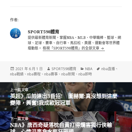
頭難合體
宰了我們」
作者:
SPORT598體育
提供最新體育新聞，掌握NBA、MLB、中華職棒、籃球、網
球、足球、賽車、自行車、馬拉松、奧運、運動會等世界體
壇動態。
檢視「SPORT598體育」的全部文章
發
作
分
標
2021 年 6 月 1 日
SPORT598體育
NBA
nba直播
、
佈
者
類
籤
nba戰績
、
nba賽程
、
nba賽事
、
nba新聞
、
nba即時
日
期:
文
上一篇文章
章
英超》瓜帥連出3昏招! 圖赫爾:真沒想到這麼
上
導
變陣，興奮!我成歐冠冠軍
一
覽
篇
文
下一篇文章
章:
NBA》唐西奇疑落枕自責打得爛害獨行俠輸
下
球 心情沮喪拿水瓶狂砸頭