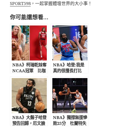
SPORT598
，一起掌握體壇世界的大小事！
你可能還想看…
NBA》柯瑞乾妹奪
NBA》哈登:我是
NCAA冠軍 比咖
真的很擅長打比
哩還高！ 擁有超吸
賽! 過去一個月不
睛外型與逆天長腿
打球非常沮喪
NBA》大鬍子哈登
NBA》獨撐無援慘
預告回歸，厄文臉
敗25分 杜蘭特失
卻遭重擊 籃網3巨
誤高達8次「湖人痛