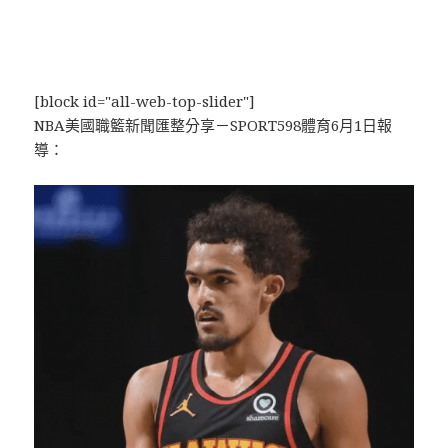
[block id="all-web-top-slider"]
NBA美國職籃新聞匯整分享－SPORT598體育6月1日報
導：