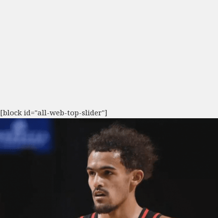
[block id="all-web-top-slider"]