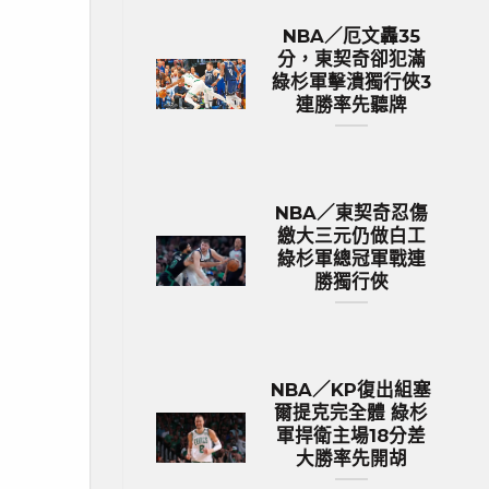
NBA／厄文轟35
分，東契奇卻犯滿
綠杉軍擊潰獨行俠3
連勝率先聽牌
NBA／東契奇忍傷
繳大三元仍做白工
綠杉軍總冠軍戰連
勝獨行俠
NBA／KP復出組塞
爾提克完全體 綠杉
軍捍衛主場18分差
大勝率先開胡