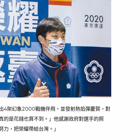
出4架幻象2000戰機伴飛，並發射熱焰彈慶賀，對
真的是花錢也買不到。」他感謝政府對選手的照
努力，把榮耀帶給台灣。」