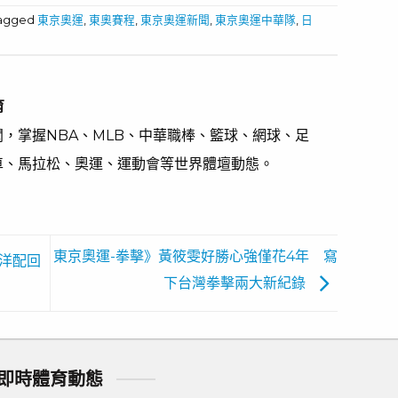
tagged
東京奧運
,
東奧賽程
,
東京奧運新聞
,
東京奧運中華隊
,
日
育
，掌握NBA、MLB、中華職棒、籃球、網球、足
車、馬拉松、奧運、運動會等世界體壇動態。
東京奧運-拳擊》黃筱雯好勝心強僅花4年 寫
洋配回
下台灣拳擊兩大新紀錄
即時體育動態