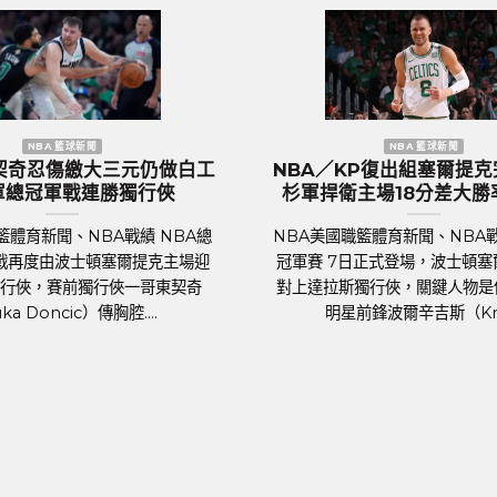
歐洲國家盃 足球新聞
歐洲國家盃
國盃／葡萄牙傳奇巨星C.羅納度最
2024歐國盃球隊
後一舞？第六度參賽再創紀錄巔峰
價531億
球聯賽體育新聞、足球戰績 2024年歐洲
足球聯賽體育新聞、足
家盃即將於6月14日晚上在德國揭幕，39
行的歐洲國家盃中，英
歲的葡萄牙球星C.羅納度（Cristiano
（約531億新台幣）
Ronaldo）將再....
身價最高的球隊。根