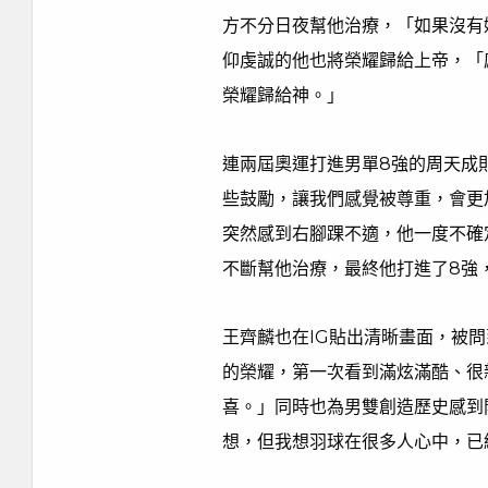
方不分日夜幫他治療，「如果沒有
仰虔誠的他也將榮耀歸給上帝，「
榮耀歸給神。」
連兩屆奧運打進男單8強的周天成
些鼓勵，讓我們感覺被尊重，會更
突然感到右腳踝不適，他一度不確
不斷幫他治療，最終他打進了8強
王齊麟也在IG貼出清晰畫面，被
的榮耀，第一次看到滿炫滿酷、很
喜。」同時也為男雙創造歷史感到
想，但我想羽球在很多人心中，已