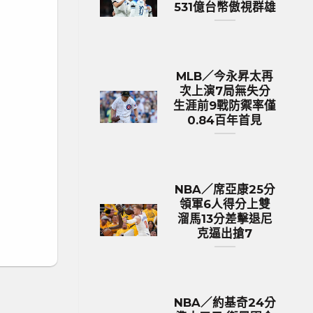
531億台幣傲視群雄
MLB／今永昇太再
次上演7局無失分
生涯前9戰防禦率僅
0.84百年首見
NBA／席亞康25分
領軍6人得分上雙
溜馬13分差擊退尼
克逼出搶7
NBA／約基奇24分