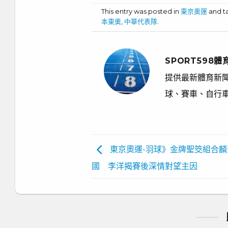
This entry was posted in
東京奧運
and 
本東奧
,
中華代表隊
.
SPORT598體
提供最新體育新聞
球、賽車、自行
東京奧運-羽球》金牌聖筊組合麟
國 李洋揭賽後深情對望主因