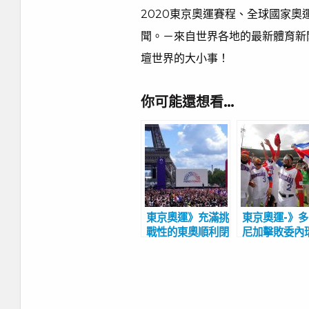
2020東京奧運賽程、全球國家
聞。－來自世界各地的最新體育新
壇世界的大小事！
你可能還想看…
東京奧運》充滿挑
東京奧運-》
戰性的東奧順利閉
尼加擊敗委內
幕 艾菲爾鐵塔掌
重返奧運 上
旗接手巴黎奧運
賽是1992年
隆納奧運