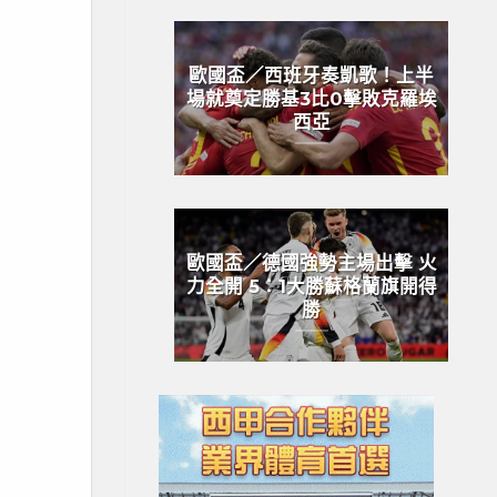
歐國盃／西班牙奏凱歌！上半
場就奠定勝基3比0擊敗克羅埃
西亞
歐國盃／德國強勢主場出擊 火
力全開 5：1大勝蘇格蘭旗開得
勝