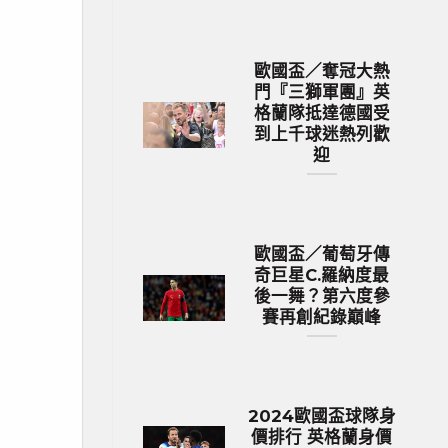
歐國盃／奪冠大熱
門『三獅軍團』英
格蘭隊抵達德國受
到上千球迷熱列歡
迎
歐國盃／葡萄牙傳
奇巨星C.羅納度最
後一舞？第六度參
賽再創紀錄巔峰
2024歐國盃球隊身
價排行 英格蘭身價