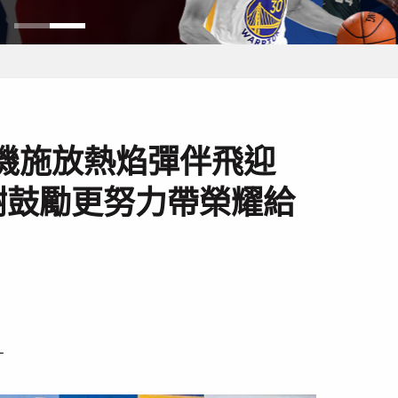
機施放熱焰彈伴飛迎
謝鼓勵更努力帶榮耀給
－