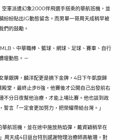
，空軍派遣幻象2000伴飛選手搭乘的華航班機，並
麟紛紛貼出IG動態留念。而男單一哥周天成稍早被
我們的鼓勵。
、MLB、中華職棒、籃球、網球、足球、賽車、自行
體壇動態。－
女單銀牌，麟洋配更是摘下金牌，4日下午凱旋歸
運殿堂，最終止步8強，他賽後才公開自己出發前右
珊不分日夜幫他治療，才能上場比賽。他也談到政
，誓言「一定會更加努力，把榮耀帶給台灣。」
乘的華航班機，並在途中施放熱焰彈，戴資穎稍早在
！」周天成4日返台特別感謝物理治療師高敏珊，對