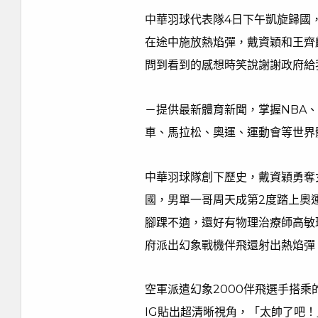
中華羽球代表隊4日下午凱旋歸國
在途中施放熱焰彈，戴資穎和王齊
問到看到的感想時笑說謝謝政府給
－提供最新體育新聞，掌握NBA
車、馬拉松、奧運、運動會等世界
中華羽球隊創下歷史，戴資穎勇奪
國，男單一哥周天成第2度踏上奧
腳踝不適，還好有物理治療師高敏
府派出幻象戰機伴飛還射出熱焰彈
空軍派遣幻象2000伴飛選手搭
IG貼出超清晰視角，「太帥了吧