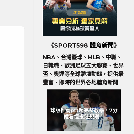
《SPORT598
體育新聞
》
NBA、台灣籃球、MLB、中職、
日韓職、歐洲足球五大聯賽、世界
盃、奧運等全球體壇動態，提供最
豐富、即時的世界各地體育新聞
球版推薦ptt超完整教學，7分
鐘看懂投注規則！