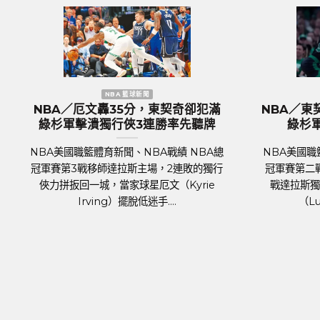
歐洲國家盃 足球新聞
全體 綠
歐國盃／奪冠大熱門『三獅軍團』英
歐
先開胡
格蘭隊抵達德國受到上千球迷熱列歡
迎
NBA總
足
足球聯賽體育新聞、足球戰績 萬眾矚目的
提克主場
國
2024年歐洲國家盃（UEFA Euro 2024）
癒歸隊的
將於6月14日於德國正式開踢。各國好手摩拳
.
霍霍，蓄勢待發，而....