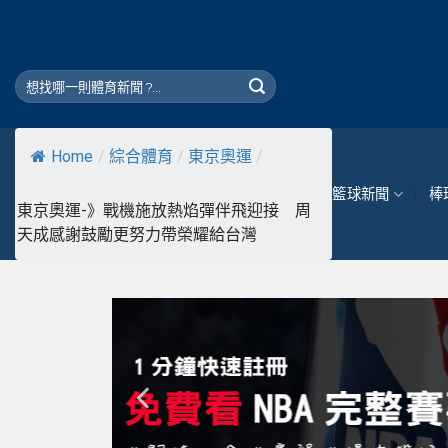
Skip
to
content
Home
/
綜合體育
/
東京奧運
/
籃球新聞
棒
東京奧運-》戰機施放熱焰彈伴飛迎接 周
天成感謝鼓勵更努力帶榮耀給台灣