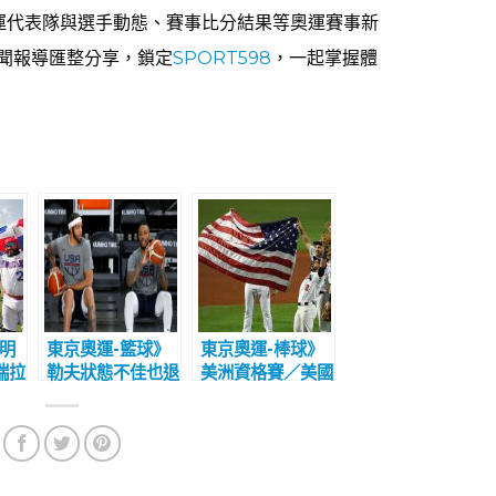
奧運代表隊與選手動態、賽事比分結果等奧運賽事新
聞報導匯整分享，鎖定
SPORT598
，一起掌握體
多明
東京奧運-籃球》
東京奧運-棒球》
瑞拉
勒夫狀態不佳也退
美洲資格賽／美國
次參
隊 麥基、馬刺後
4比2擊敗委內瑞
巴賽
衛頂替 美國男籃
拉 全勝奪冠前進
戰力榜僅排第3
東京奧運