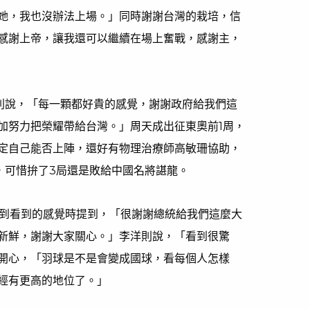
她，我也沒辦法上場。」同時謝謝台灣的栽培，信
感謝上帝，讓我還可以繼續在場上奮戰，感謝主，
則說，「每一顆都好貴的感覺，謝謝政府給我們這
加努力把榮耀帶給台灣。」周天成出征東奧前1周，
定自己能否上陣，還好有物理治療師高敏珊協助，
，可惜拚了3局還是敗給中國名將諶龍。
問到看到的感覺時提到，「很謝謝總統給我們這麼大
新鮮，謝謝大家關心。」李洋則說，「看到很驚
開心，「羽球是不是會變成國球，看每個人怎樣
經有更高的地位了。」