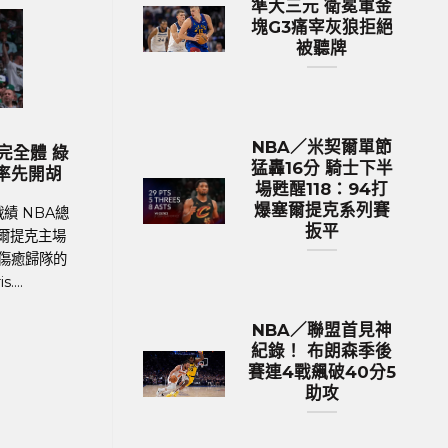
準大三元 衛冕軍金
塊G3痛宰灰狼拒絕
被聽牌
 足球新聞
MLB 棒球新聞
NBA／米契爾單節
身價排行 英格蘭身
MLB／今永昇太再次上演7局無失
猛轟16分 騎士下半
台幣傲視群雄
生涯前9戰防禦率僅0.84百年首見
場甦醒118：94打
爆塞爾提克系列賽
球戰績 在今年德國舉
MLB美國職棒體育新聞、MLB戰績 MLB
扳平
格蘭以12.9億英鎊
加哥隊小熊日籍左投今永昇太（Shota
的總身價傲視群雄，成為
Imanaga），持續在大聯盟締造令人驚豔
據英國體育....
章，今天在主場對決海盜....
NBA／聯盟首見神
紀錄！ 布朗森季後
賽連4戰飆破40分5
助攻