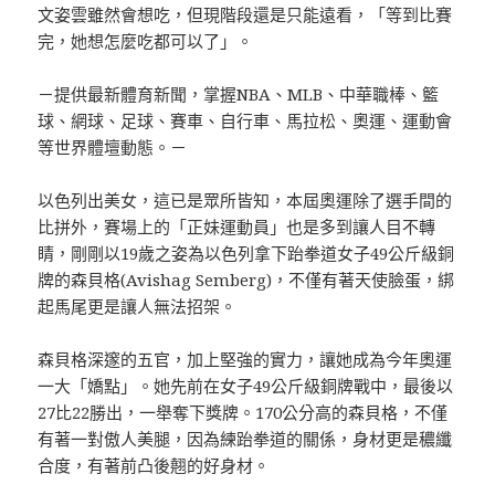
文姿雲雖然會想吃，但現階段還是只能遠看，「等到比賽
完，她想怎麼吃都可以了」。
－提供最新體育新聞，掌握NBA、MLB、中華職棒、籃
球、網球、足球、賽車、自行車、馬拉松、奧運、運動會
等世界體壇動態。－
以色列出美女，這已是眾所皆知，本屆奧運除了選手間的
比拼外，賽場上的「正妹運動員」也是多到讓人目不轉
睛，剛剛以19歲之姿為以色列拿下跆拳道女子49公斤級銅
牌的森貝格(Avishag Semberg)，不僅有著天使臉蛋，綁
起馬尾更是讓人無法招架。
森貝格深邃的五官，加上堅強的實力，讓她成為今年奧運
一大「嬌點」。她先前在女子49公斤級銅牌戰中，最後以
27比22勝出，一舉奪下獎牌。170公分高的森貝格，不僅
有著一對傲人美腿，因為練跆拳道的關係，身材更是穠纖
合度，有著前凸後翹的好身材。