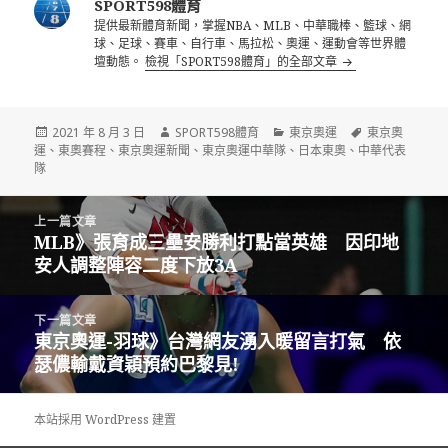
SPORT598體育
提供最新體育新聞，掌握NBA、MLB、中華職棒、籃球、網
球、足球、賽車、自行車、馬拉松、奧運、運動會等世界體
壇動態。
檢視「SPORT598體育」的全部文章
發
作
分
標
2021 年 8 月 3 日
SPORT598體育
東京奧運
東京奧
佈
者
類
籤
運
、
東奧賽程
、
東京奧運新聞
、
東京奧運中華隊
、
日本東奧
、
中華代表
日
隊
期:
文
上一篇文章
章
MLB》張育成三壘安勝利打點當英雄 因印地
上
導
安人調整陣容二度下放3A
一
覽
篇
文
下一篇文章
章:
東京奧運-羽球》台灣網友湧入暖留言打氣 依
下
瑟儂輸戴資穎預約巴黎見!
一
篇
文
本站採用 WordPress 建置
章: