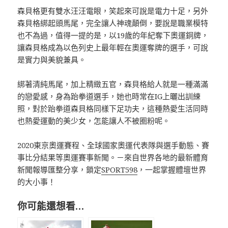
森貝格更有雙水汪汪電眼，笑起來可說是電力十足，另外
森貝格綁起頭馬尾，完全讓人神魂顛倒，要說是職業模特
也不為過，值得一提的是，以19歲的年紀奪下奧運銅牌，
讓森貝格成為以色列史上最年輕在奧運奪牌的選手，可說
是實力與美貌兼具。
綁著清純馬尾，加上精緻五官，森貝格給人就是一種滿滿
的戀愛感，身為跆拳道選手，她也時常在IG上曬出訓練
照，對於跆拳道森貝格同樣下足功夫，這種熱愛生活同時
也熱愛運動的美少女，怎能讓人不被圈粉呢。
2020東京奧運賽程、全球國家奧運代表隊與選手動態、賽
事比分結果等奧運賽事新聞。－來自世界各地的最新體育
新聞報導匯整分享，鎖定
SPORT598
，一起掌握體壇世界
的大小事！
你可能還想看…