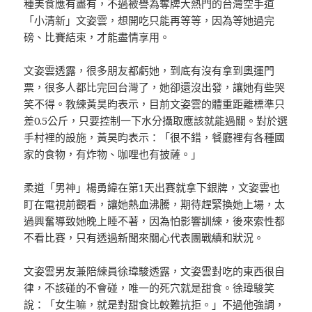
種美食應有盡有，不過被譽為奪牌大熱門的台灣空手道
「小清新」文姿雲，想開吃只能再等等，因為等她過完
磅、比賽結束，才能盡情享用。
文姿雲透露，很多朋友都虧她，到底有沒有拿到奧運門
票，很多人都比完回台灣了，她卻還沒出發，讓她有些哭
笑不得。教練黃昊昀表示，目前文姿雲的體重距離標準只
差0.5公斤，只要控制一下水分攝取應該就能過關。對於選
手村裡的設施，黃昊昀表示：「很不錯，餐廳裡有各種國
家的食物，有炸物、咖哩也有披薩。」
柔道「男神」楊勇緯在第1天出賽就拿下銀牌，文姿雲也
盯在電視前觀看，讓她熱血沸騰，期待趕緊換她上場，太
過興奮導致她晚上睡不著，因為怕影響訓練，後來索性都
不看比賽，只有透過新聞來關心代表團戰績和狀況。
文姿雲男友兼陪練員徐瑋駿透露，文姿雲對吃的東西很自
律，不該碰的不會碰，唯一的死穴就是甜食。徐瑋駿笑
說：「女生嘛，就是對甜食比較難抗拒。」不過他強調，