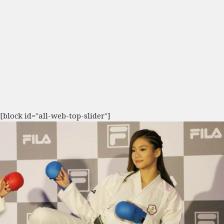
[block id="all-web-top-slider"]