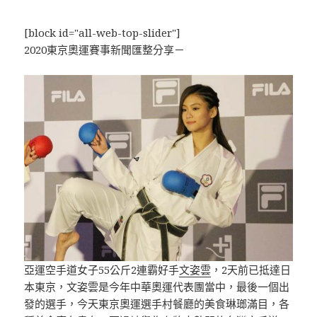
[block id="all-web-top-slider"]
2020東京奧運賽事新聞匯整分享－
亞運空手道女子55公斤2連霸好手
文姿雲
，2天前已抵達日
本東京，文姿雲是今年中華奧運代表團當中，最後一個出
發的選手，今天東京奧運選手村餐廳的美食琳瑯滿目，各