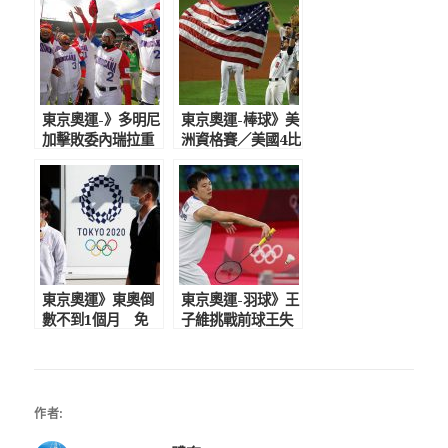
東京奧運-》多明尼
東京奧運-棒球》美
加擊敗委內瑞拉重
洲資格賽／美國4比
返奧運 上次參賽
2擊敗委內瑞拉 全
是1992年巴賽隆納
勝奪冠前進東京奧
奧運
運
東京奧運》東奧倒
東京奧運-羽球》王
數不到1個月 免
子維挑戰前球王失
14天隔離特例驚傳
利 遭直落二無緣8
5國6選手入境後確
強結束東奧旅程
診
作者: