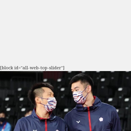
[block id="all-web-top-slider"]