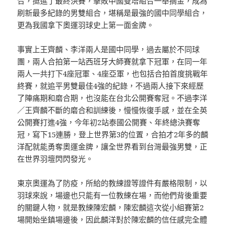
合，挺進了最終決賽，擊敗中國雙塔組合一舉摘金，成為
刷新最多紀錄的男雙組合，堪稱是最強的國中同學組合，
更為我國拿下奧運羽球史上第一面金牌。
事實上王齊麟、李洋兩人是國中同學，過去屬於不同球
團，兩人合拍第一站西班牙大師賽就拿下冠軍，在同一年
兩人一共打下4座冠軍、4座亞軍，也包括合拍首度挑戰年
終賽，就追平男雙最佳4強的紀錄，不過兩人接下來經歷
了陣痛期和磨合期，也沒能在台北公開賽奪冠。不過李洋
／王齊麟不斷的磨合和訓練後，慢慢恢復手感，並在全英
公開賽打進4強，今年初2站泰國公開賽、年終總決賽奪
冠，寫下15連勝，登上世界第3的位置，合拍才2年多的麟
洋配就能勇奪奧運金牌，讓全世界看到台灣最強男雙，正
在世界羽壇閃閃發光。
東京奧運為了防疫，所給的教練證等證件有嚴格限制，以
羽球來說，場邊也只能有一位教練在場，而他們背後重要
的關鍵人物，就是教練陳宏麟，陳宏麟這次從小組賽第2
場開始坐鎮場邊後，因此麟洋對於陳宏麟的信任感完全體