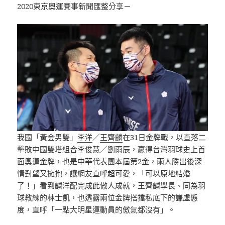
2020東京奧運賽事新聞匯整分享－
我國「黃金男雙」
李洋
／
王齊麟
在31日金牌戰，以直落二
擊敗中國雙塔組合李俊慧／劉雨辰，贏得台灣羽球史上首
面奧運金牌，也是中華代表團本屆第2金，兩人勝出後深
情對望又擁抱，讓網友直呼超可愛，「可以原地結婚
了！」看到麟洋配完成此傲人成就，王齊麟學長、同為羽
球教練的林士凱，也透露兩位金牌搭擋私底下的謙虛態
度，直呼「一點大明星運動員的傲氣都沒有」。