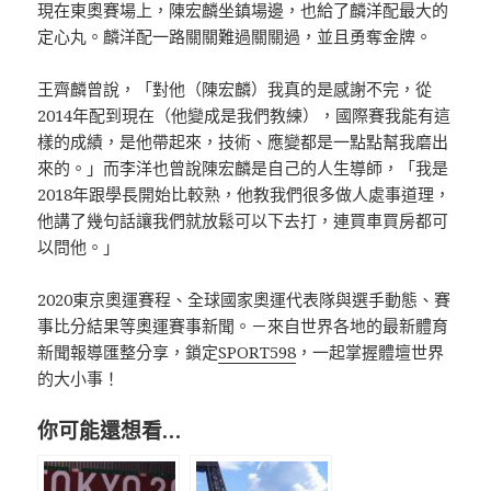
現在東奧賽場上，陳宏麟坐鎮場邊，也給了麟洋配最大的
定心丸。麟洋配一路關關難過關關過，並且勇奪金牌。
王齊麟曾說，「對他（陳宏麟）我真的是感謝不完，從
2014年配到現在（他變成是我們教練），國際賽我能有這
樣的成績，是他帶起來，技術、應變都是一點點幫我磨出
來的。」而李洋也曾說陳宏麟是自己的人生導師，「我是
2018年跟學長開始比較熟，他教我們很多做人處事道理，
他講了幾句話讓我們就放鬆可以下去打，連買車買房都可
以問他。」
2020東京奧運賽程、全球國家奧運代表隊與選手動態、賽
事比分結果等奧運賽事新聞。－來自世界各地的最新體育
新聞報導匯整分享，鎖定
SPORT598
，一起掌握體壇世界
的大小事！
你可能還想看…