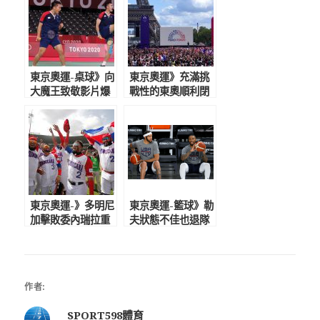
東京奧運-桌球》向
東京奧運》充滿挑
大魔王致敬影片爆
戰性的東奧順利閉
紅 印尼球迷感動
幕 艾菲爾鐵塔掌
支持麟洋配拿金牌
旗接手巴黎奧運
東京奧運-》多明尼
東京奧運-籃球》勒
加擊敗委內瑞拉重
夫狀態不佳也退隊
返奧運 上次參賽
麥基、馬刺後衛頂
是1992年巴賽隆納
替 美國男籃戰力
奧運
榜僅排第3
作者:
SPORT598體育