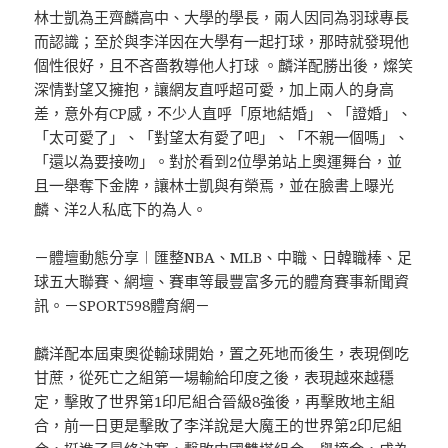
林士凱為王齊麟高中、大學的學長，兩人因同為羽球專長
而認識；至於與李洋因在大學有一起打球，那時就發現他
個性很好，且不吝嗇教導他人打球 。麟洋配勝出後，燦笑
深情對望又擁抱，讓網友直呼超可愛，加上兩人的身高
差，意外有CP感，不少人直呼「原地結婚」、「證婚」、
「太可愛了」、「對望太有愛了吧」、「不親一個嗎」、
「還以為要接吻」。對於看到2位學弟站上奧運舞台，並
且一舉奪下金牌，讓林士凱與有榮焉，並在臉書上曝光
麟、洋2人私底下的為人。
－體壇動態分享︱匯整NBA、MLB、中職、日韓職棒、足
球五大聯賽、網壇、賽車等最豐富多元的體育賽事新聞資
訊。－SPORT598體育網－
麟洋配本屆東奧從輸球開始，置之死地而後生，表現倒吃
甘蔗，從死亡之組第一場輸給印度之後，表現越來越穩
定，擊敗了世界第1印尼組合晉級8強後，再擊敗地主組
合，前一日更是擊敗了李洋說是大魔王的世界第2印尼組