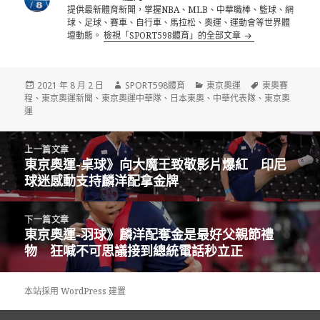
提供最新體育新聞，掌握NBA、MLB、中華職棒、籃球、網
球、足球、賽車、自行車、馬拉松、奧運、運動會等世界體
壇動態。
檢視「SPORT598體育」的全部文章
發
作
分
標
2021 年 8 月 2 日
SPORT598體育
東京奧運
東奧賽
佈
者
類
籤
程
、
東京奧運新聞
、
東京奧運中華隊
、
日本東奧
、
中華代表隊
、
東京奧
日
運
期:
文
上一篇文章
章
東京奧運-桌球》向大魔王致敬影片爆紅 印尼
上
導
球迷感動支持麟洋配拿金牌
一
覽
篇
文
下一篇文章
章:
東京奧運-羽球》麟洋配奪金是最好父親節禮
下
物 狂喊不可思議接到總統電話秒立正
一
篇
文
本站採用 WordPress 建置
章: