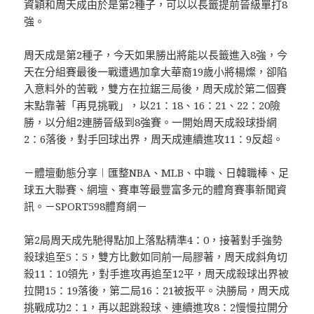
資穎和周天成由於是第2種子，可以以長籤提前晉級單打8
強。
周天成是第2種子，今天如果勝出將能以長籤進入8強，今
天在分組賽最後一戰遭遇加拿大華裔19歲小將楊燦，卻陷
入意料外的苦戰，雙方在拉鋸三局後，周天成於第二個賽
末點靠著「再見挑戰」，以21：18、16：21、22：20險
勝，以分組2連勝晉級到8強賽。一開始周天成殺球掛網
2：6落後，對手回球出界，周天成連續進攻11：9反超。
－體壇動態分享︱匯整NBA、MLB、中職、日韓職棒、足
球五大聯賽、網壇、賽車等最豐富多元的體育賽事新聞資
訊。－SPORT598體育網－
第2局周天成先馳得點加上落點精準4：0，接著對手強勢
殺球追至5：5，雙方比數如同前一局膠著，周天成斜角切
殺11：10領先，對手進攻再追至12平，周天成殺球出界被
拉開15：19落後，第二局16：21被扳平。決勝局，周天成
挑戰成功2：1，再以起跳殺球、連續進攻8：2慢慢拉開分