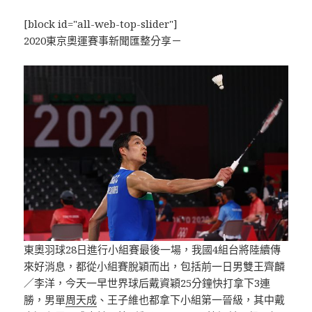
[block id="all-web-top-slider"]
2020東京奧運賽事新聞匯整分享－
東奧羽球28日進行小組賽最後一場，我國4組台將陸續傳
來好消息，都從小組賽脫穎而出，包括前一日男雙王齊麟
／李洋，今天一早世界球后戴資穎25分鐘快打拿下3連
勝，男單
周天成
、王子維也都拿下小組第一晉級，其中戴