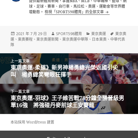
提供最新體育新聞，掌握NBA、MLB、中華職棒、籃球、網
球、足球、賽車、自行車、馬拉松、奧運、運動會等世界體
壇動態。
檢視「SPORT598體育」的全部文章
發
作
分
標
2021 年 7 月 29 日
SPORT598體育
東京奧運
東京奧
佈
者
類
籤
運
、
東奧賽程
、
東京奧運新聞
、
東京奧運中華隊
、
日本東奧
、
中華代表
日
隊
期:
文
上一篇文章
章
東京奧運-柔道》新男神楊勇緯光榮返國引尖
上
導
叫 楊勇緯笑彎眼狂揮手
一
覽
篇
文
下一篇文章
章:
東京奧運-羽球》王子維苦戰78分鐘全勝晉級男
下
單16強 將強碰丹麥前球王安賽龍
一
篇
文
本站採用 WordPress 建置
章: