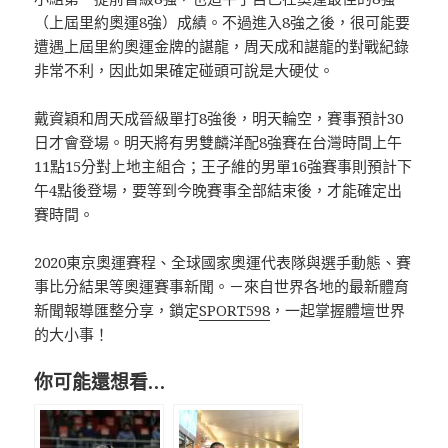
（上屆里約奧運8強）成績。不過進入8強之後，很可能要
遭遇上屆里約奧運金牌的諶龍，周天成和諶龍的對戰紀錄
非常不利，因此如果確定碰頭可說是大硬仗。
戴資穎和周天成晉級單打8強後，明天輪空，賽事預計30
日才會登場。明天將有男雙麟洋配8強賽在台灣時間上午
11點15分對上地主組合；王子維的男單16強賽事則預計下
午4點後登場，要等到今晚賽事全部結束後，才能確定出
賽時間。
2020東京奧運賽程、全球國家奧運代表隊與選手動態、賽
事比分結果等奧運賽事新聞。－來自世界各地的最新體育
新聞報導匯整分享，鎖定
SPORT598
，一起掌握體壇世界
的大小事！
你可能還想看…