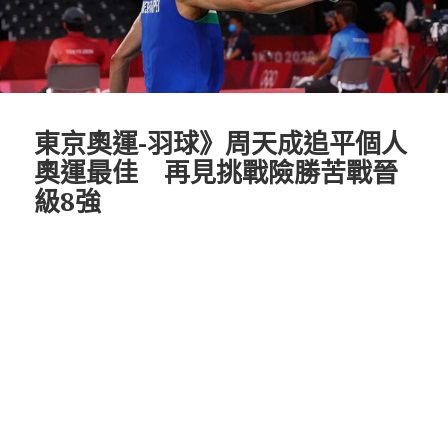
東京奧運-羽球》周天成追平個人
奧運最佳 再見挑戰險勝苦戰晉
級8強