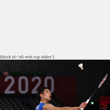
[block id="all-web-top-slider"]