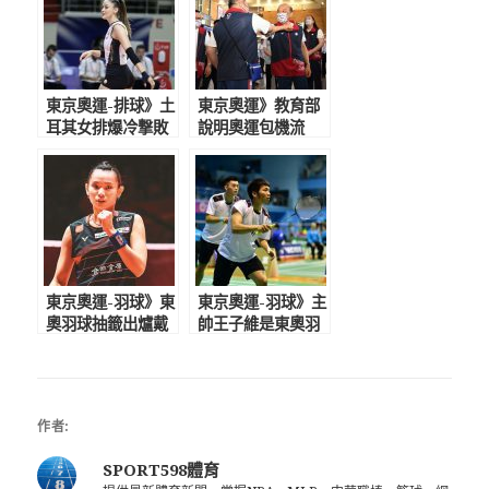
東京奧運-排球》土
東京奧運》教育部
耳其女排爆冷撃敗
說明奧運包機流
中國 197公分排
程 防疫考量認對
球女神逆天顏值狂
選手疏忽再度致歉
吸47萬粉
東京奧運-羽球》東
東京奧運-羽球》主
奧羽球抽籤出爐戴
帥王子維是東奧羽
資穎列P組 碰法
球黑馬 要麟洋平
國、瑞士奪牌大利
常心衝擊對手拼出
多
線每場催到底
作者:
SPORT598體育