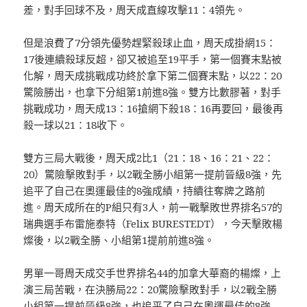
差，對手回球不及，周天成直線攻擊11：4領先。
但是浪費了7分領先優勢趕緊殺球止血，周天成掛網15：
17後連續殺球反超，卻又被追至19平手，第一個賽末點被
化解，周天成挑戰成功終於拿下第二個賽末點，以22：20
驚險勝出，也拿下分組第1前進8強。雙方比數膠著，對手
挑戰成功，周天成13：16搶網下殺18：16再要回，最後再
殺一球以21：18收下。
雙方三局大戰後，周天成2比1（21：18、16：21、22：
20）驚險擊敗對手，以2戰全勝小組第一提前晉級8強，先
追平了自己在奧運最佳的8強成績，持續往奪牌之路前
進。周天成所在的P組只有3人，前一戰擊敗世界排名57的
瑞典選手布雷施泰特（Felix BURESTEDT），今天擊敗楊
燦後，以2戰全勝、小組第1提前前進8強。
男單一哥周天成交手世界排名44的加拿大華裔的楊燦，上
演三局苦戰，在決勝局22：20驚險擊敗對手，以2戰全勝
小組第一提前晉級8強，也追平了自己在奧運最佳的8強