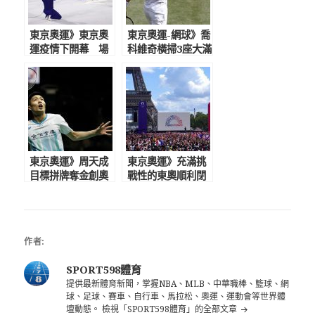
東京奧運》東京奧
東京奧運-網球》喬
運疫情下開幕 場
科維奇橫掃3座大滿
外爆抗議活動 超級
貫 東奧限制過多
變變變是唯一亮點
拼金滿貫機率剩五
成
東京奧運》周天成
東京奧運》充滿挑
目標拼牌奪金創奧
戰性的東奧順利閉
運歷史 桃田賢斗
幕 艾菲爾鐵塔掌
認為選手均在同個
旗接手巴黎奧運
起跑線
作者:
SPORT598體育
提供最新體育新聞，掌握NBA、MLB、中華職棒、籃球、網
球、足球、賽車、自行車、馬拉松、奧運、運動會等世界體
壇動態。
檢視「SPORT598體育」的全部文章