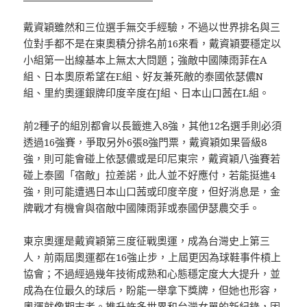
戴資穎雖然和三位選手無交手經驗，不過以世界排名與三
位對手都不是在東奧積分排名前16來看，戴資穎要穩定以
小組第一出線基本上無太大問題；強敵中國陳雨菲在A
組、日本奧原希望在E組、好友兼死敵的泰國依瑟儂N
組、里約奧運銀牌印度辛度在J組、日本山口茜在L組。
前2種子的組別都會以長籤進入8強，其他12名選手則必須
透過16強賽，爭取另外6張8強門票，戴資穎如果晉級8
強，則可能會碰上依瑟儂或是印尼東宗，戴資穎八強賽若
碰上泰國「宿敵」拉差諾，此人並不好應付，若能挺進4
強，則可能遭遇日本山口茜或印度辛度，但好消息是，金
牌戰才有機會與宿敵中國陳雨菲或泰國伊瑟農交手。
東京奧運是戴資穎第三度征戰奧運，成為台灣史上第三
人，前兩屆奧運都在16強止步，上屆更因為球鞋事件槓上
協會；不過經過幾年技術成熟和心態穩定度大大提升，並
成為在位最久的球后，盼能一舉拿下獎牌，但她也形容，
奧運就像期末考。推升許多世界和台灣女單的新紀錄，因