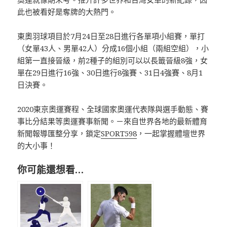
此也被看好是奪牌的大熱門。
東奧羽球項目於7月24日至28日進行各單項小組賽，單打
（女單43人、男單42人）分成16個小組（兩組空組），小
組第一直接晉級，前2種子的組別可以以長籤晉級8強，女
單在29日進行16強、30日進行8強賽、31日4強賽、8月1
日決賽。
2020東京奧運賽程、全球國家奧運代表隊與選手動態、賽
事比分結果等奧運賽事新聞。－來自世界各地的最新體育
新聞報導匯整分享，鎖定
SPORT598
，一起掌握體壇世界
的大小事！
你可能還想看…