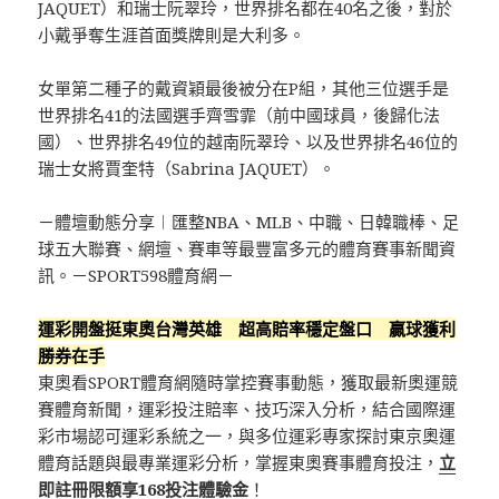
JAQUET）和瑞士阮翠玲，世界排名都在40名之後，對於
小戴爭奪生涯首面獎牌則是大利多。
女單第二種子的戴資穎最後被分在P組，其他三位選手是
世界排名41的法國選手齊雪霏（前中國球員，後歸化法
國）、世界排名49位的越南阮翠玲、以及世界排名46位的
瑞士女將賈奎特（Sabrina JAQUET）。
－體壇動態分享︱匯整NBA、MLB、中職、日韓職棒、足
球五大聯賽、網壇、賽車等最豐富多元的體育賽事新聞資
訊。－SPORT598體育網－
運彩開盤挺東奧台灣英雄 超高賠率穩定盤口 贏球獲利
勝券在手
東奧看SPORT體育網隨時掌控賽事動態，獲取最新奧運競
賽體育新聞，運彩投注賠率、技巧深入分析，結合國際運
彩市場認可運彩系統之一，與多位運彩專家探討東京奧運
體育話題與最專業運彩分析，掌握東奧賽事體育投注，
立
即註冊限額享168投注體驗金
！