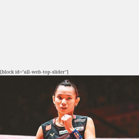
[block id="all-web-top-slider"]