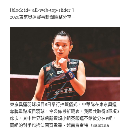
[block id="all-web-top-slider"]
2020東京奧運賽事新聞匯整分享－
東京奧運羽球項目8日舉行抽籤儀式，中華隊在東京奧運
奪牌重點項目羽球，今公佈最新籤表，我國共取得3單項5
席次，其中世界球后
戴資穎
小組賽籤運不錯被分在P組，
同組的對手包括法國齊雪霏、越南賈奎特（Sabrina