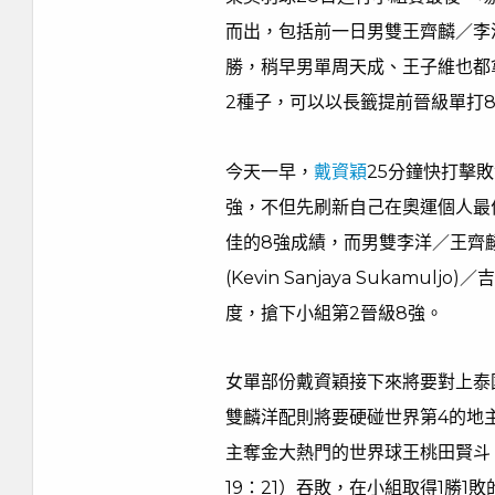
而出，包括前一日男雙王齊麟／李
勝，稍早男單周天成、王子維也都
2種子，可以以長籤提前晉級單打
今天一早，
戴資穎
25分鐘快打擊
強，不但先刷新自己在奧運個人最
佳的8強成績，而男雙李洋／王齊
(Kevin Sanjaya Sukamuljo
度，搶下小組第2晉級8強。
女單部份戴資穎接下來將要對上泰
雙麟洋配則將要硬碰世界第4的地
主奪金大熱門的世界球王桃田賢斗，
19：21）吞敗，在小組取得1勝