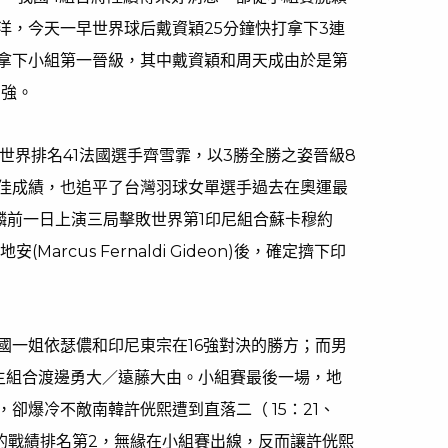
洋，今天一早世界球后戴資穎25分鐘快打拿下3連
拿下小組第一晉級，其中戴資穎和周天成由於是第
8強。
敗世界排名41法國選手齊雪霏，以3勝全勝之姿晉級8
佳成績，也追平了台灣羽球女單選手過去在奧運最
麟前一日上演三局擊敗世界第1印尼組合蘇卡穆約
)／吉地安(Marcus Fernaldi Gideon)後，確定擠下印
國一姐依瑟儂和印尼東宗在16強對決的勝方；而男
主組合渡邊勇大／遠藤大由。小組賽最後一場，地
卻爆冷不敵南韓許侊熙遭到直落二（ 15：21、
1敗的戰績排名第2，無緣在小組賽出線，反而讓許侊熙