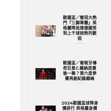
歐國盃／奪冠大熱
門『三獅軍團』英
格蘭隊抵達德國受
到上千球迷熱列歡
迎
歐國盃／葡萄牙傳
奇巨星C.羅納度最
後一舞？第六度參
賽再創紀錄巔峰
2024歐國盃球隊身
價排行 英格蘭身價