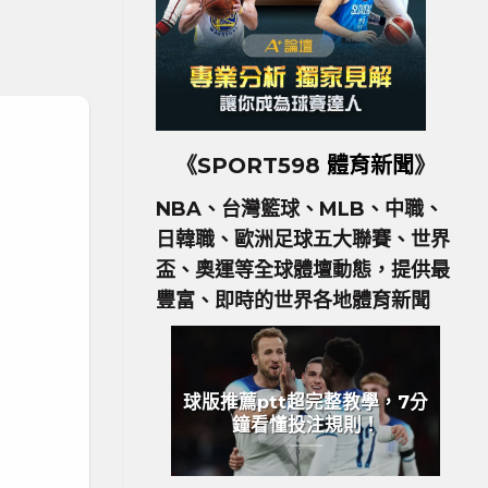
《SPORT598
體育新聞
》
NBA、台灣籃球、MLB、中職、
日韓職、歐洲足球五大聯賽、世界
盃、奧運等全球體壇動態，提供最
豐富、即時的世界各地體育新聞
球版推薦ptt超完整教學，7分
鐘看懂投注規則！