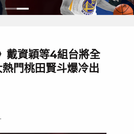
》戴資穎等4組台將全
大熱門桃田賢斗爆冷出
－