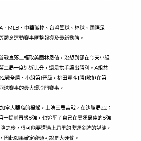
NBA、MLB、中華職棒、台灣籃球、棒球、國際足
等體育運動賽事匯整報導及最新動態。－
首戰直落二輕取美國林恩偕，沒想到卻在今天小組
第二局一度追近比分，還是拱手讓出勝利。A組共
2戰全勝、小組第1晉級，桃田賢斗1勝1敗排在第
羽球賽事的最大爆冷門賽事。
的加拿大華裔的楊燦，上演三局苦戰，在決勝局22：
組第一提前晉級8強，也追平了自己在奧運最佳的8強
8強之後，很可能要遭遇上屆里約奧運金牌的諶龍，
，因此如果確定碰頭可說是大硬仗。