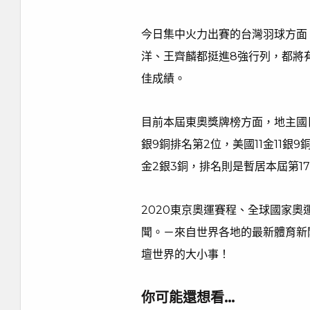
今日集中火力出賽的台灣羽球方面
洋、王齊麟都挺進8強行列，都將
佳成績。
目前本屆東奧獎牌榜方面，地主國日
銀9銅排名第2位，美國11金11銀
金2銀3銅，排名則是暫居本屆第1
2020東京奧運賽程、全球國家
聞。－來自世界各地的最新體育新
壇世界的大小事！
你可能還想看…