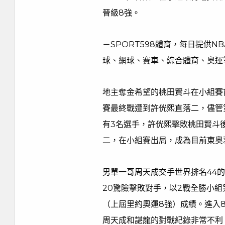
晉級8強。
－SPORT598體育，每日提供
球、網球、賽車、綜合體育、奧運
地主奪金希望的桃田賢斗在小組賽
賽最終戰遭到許侊熙直落二，儘管
有3名選手，許侊熙擊敗桃田賢斗後
二，在小組賽出局，成為目前東奧
男單一哥周天成交手世界排名44
20驚險擊敗對手，以2戰全勝小
（上屆里約奧運8強）成績。進入
周天成和諶龍的對戰紀錄非常不利