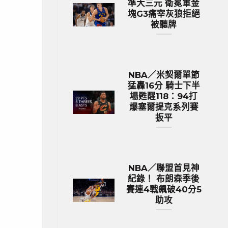
準大三元 衛冕軍金
塊G3痛宰灰狼拒絕
被聽牌
NBA／米契爾單節
猛轟16分 騎士下半
場甦醒118：94打
爆塞爾提克系列賽
扳平
NBA／聯盟首見神
紀錄！ 布朗森季後
賽連4戰飆破40分5
助攻