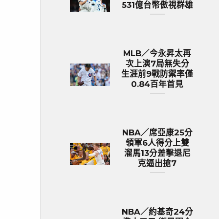
531億台幣傲視群雄
MLB／今永昇太再
次上演7局無失分
生涯前9戰防禦率僅
0.84百年首見
NBA／席亞康25分
領軍6人得分上雙
溜馬13分差擊退尼
克逼出搶7
NBA／約基奇24分