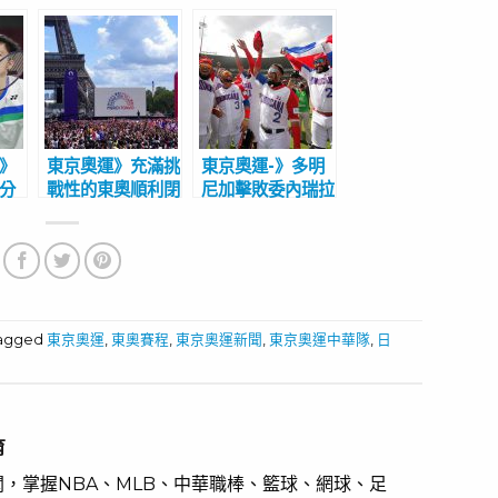
球》
東京奧運》充滿挑
東京奧運-》多明
8分
戰性的東奧順利閉
尼加擊敗委內瑞拉
單
幕 艾菲爾鐵塔掌
重返奧運 上次參
丹
旗接手巴黎奧運
賽是1992年巴賽
龍
隆納奧運
tagged
東京奧運
,
東奧賽程
,
東京奧運新聞
,
東京奧運中華隊
,
日
育
，掌握NBA、MLB、中華職棒、籃球、網球、足