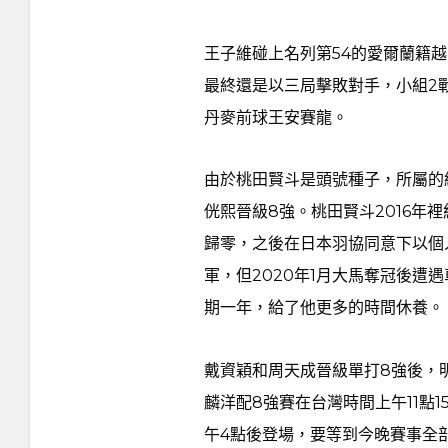
王子維碰上名列第54的愛爾蘭籍
最終還是以三局擊敗對手，小組2戰
丹麥前球王安賽龍。
由於桃田賢斗是頭號種子，所屬的
侊熙晉級8強。桃田賢斗2016年
歸零，之後在日本羽協同意下以個人
軍，但2020年1月大馬奪冠後遭
期一年，給了他更多的時間休養。
戴資穎和周天成晉級單打8強後，
麟洋配8強賽在台灣時間上午11點
午4點後登場，要等到今晚賽事全