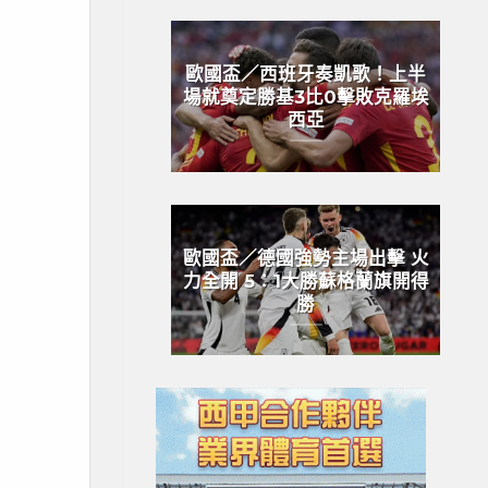
歐國盃／西班牙奏凱歌！上半
場就奠定勝基3比0擊敗克羅埃
西亞
歐國盃／德國強勢主場出擊 火
力全開 5：1大勝蘇格蘭旗開得
勝