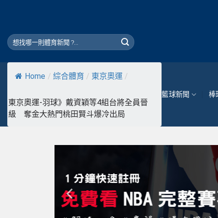
Skip
to
content
Home
/
綜合體育
/
東京奧運
/
籃球新聞
棒
東京奧運-羽球》戴資穎等4組台將全員晉
級 奪金大熱門桃田賢斗爆冷出局