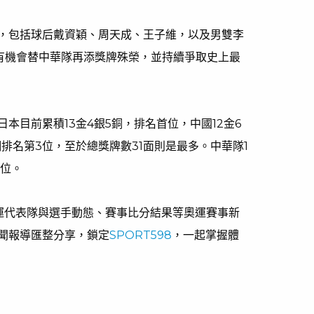
，包括球后戴資穎、周天成、王子維，以及男雙李
有機會替中華隊再添獎牌殊榮，並持續爭取史上最
本目前累積13金4銀5銅，排名首位，中國12金6
9銅排名第3位，至於總獎牌數31面則是最多。中華隊1
7位。
奧運代表隊與選手動態、賽事比分結果等奧運賽事新
聞報導匯整分享，鎖定
SPORT598
，一起掌握體