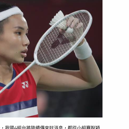
場，我國4組台將陸續傳來好消息，都從小組賽脫穎