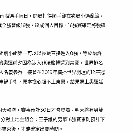
越南裔選手阮日，開局打得順手卻在次局小遇亂流，
全勝晉級16強，達成個人目標，16強賽確定將強碰
組別小組第一可以以長籤直接進入8強，等於讓許
裡約奧運前夕因為涉入非法賭博遭到禁賽，世界排名
名義參賽，接著在2019年橫掃世界羽壇的12座冠
遇車禍手術，原本擔心趕不上東奧，結果遇上奧運延
明天輪空，賽事預計30日才會登場。明天將有男雙
15分對上地主組合；王子維的男單16強賽事則預計下
部結束後，才能確定出賽時間。