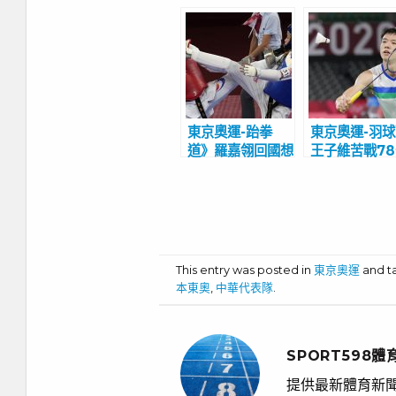
東京奧運-跆拳
東京奧運-羽
道》羅嘉翎回國想
王子維苦戰7
吃火鍋 奧運金牌
鐘全勝晉級男
朱木炎看好2024
16強 將強碰
奧運再創佳績
麥前球王安賽
This entry was posted in
東京奧運
and 
本東奧
,
中華代表隊
.
SPORT598體
提供最新體育新聞