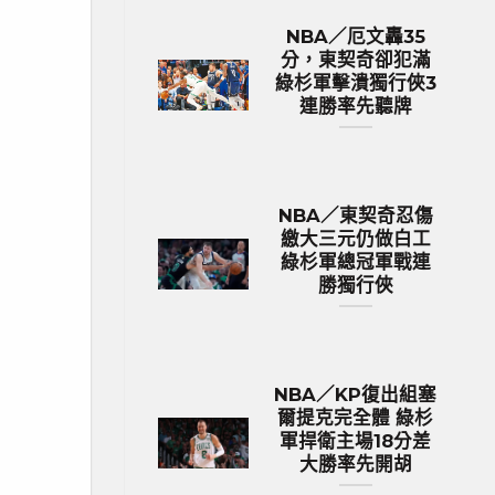
NBA／厄文轟35
分，東契奇卻犯滿
綠杉軍擊潰獨行俠3
連勝率先聽牌
NBA／東契奇忍傷
繳大三元仍做白工
綠杉軍總冠軍戰連
勝獨行俠
NBA／KP復出組塞
爾提克完全體 綠杉
軍捍衛主場18分差
大勝率先開胡