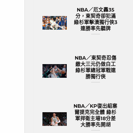
NBA／厄文轟35
分，東契奇卻犯滿
綠杉軍擊潰獨行俠3
連勝率先聽牌
NBA／東契奇忍傷
繳大三元仍做白工
綠杉軍總冠軍戰連
勝獨行俠
NBA／KP復出組塞
爾提克完全體 綠杉
軍捍衛主場18分差
大勝率先開胡