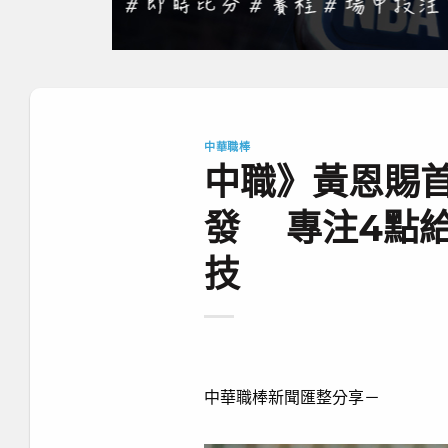
中華職棒
中職》黃恩賜首
發 專注4點
技
中華職棒新聞匯整分享－