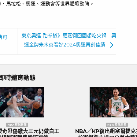
車、馬拉松、奧運、運動會等世界體壇動態。
東京奧運-跆拳道》羅嘉翎回國想吃火鍋 奧
右皆可
運金牌朱木炎看好2024奧運再創佳績
即時體育動態
聞
歐洲國家盃 足球新聞
三獅軍團』英
歐國盃／葡萄牙傳奇巨星C.羅納度最