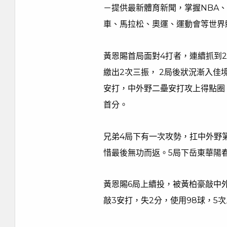
－提供最新體育新聞，掌握NBA
車、馬拉松、奧運、運動會等世界
黃恩賜首局面對4打者，連續抓到
繳出2次三振， 2局後狀況漸入佳
安打，中外野二壘安打攻上得點圈
首分。
兄弟4局下有一次攻勢，扛中外野
惜最後無功而返。5局下岳東華陽
黃恩賜6局上續投，被黃柏豪敲中
敲3安打，失2分，使用98球，5