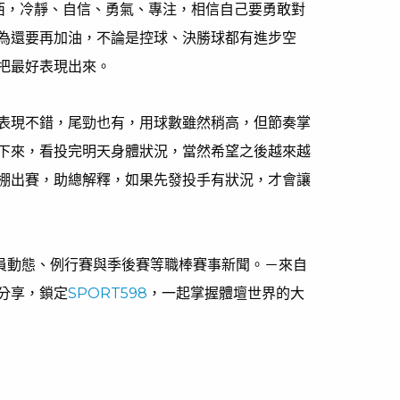
西，冷靜、自信、勇氣、專注，相信自己要勇敢對
為還要再加油，不論是控球、決勝球都有進步空
把最好表現出來。
表現不錯，尾勁也有，用球數雖然稍高，但節奏掌
下來，看投完明天身體狀況，當然希望之後越來越
棚出賽，助總解釋，如果先發投手有狀況，才會讓
球員動態、例行賽與季後賽等職棒賽事新聞。－來自
分享，鎖定
SPORT598
，一起掌握體壇世界的大