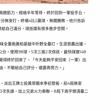
肩膀肌力，經過半年等待，終於回到一軍投手丘，
2分無安打，終場4比2贏球，無關勝敗，他只告訴
就給自己滿分，球技還有很多進步空間。
被味全重砲黃柏豪敲中外野全壘打，生涯首轟出爐，
2分，使用98球，5次三振2次保送，最快球速148
覺得終於回來了，「今天能夠平安回來（一軍）出
油，不敢給自己評分，還要再努力。」
龍，派出王牌土投黃恩賜本季初登板，前4局無安
全3次失誤，加上兄弟火力串聯，8局下高宇傑清壘二