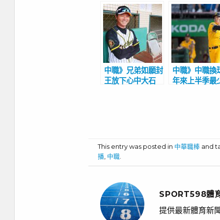
中職》兄弟如願封
中職》中職換
王放下心中大石
年來上半季最
頭 林威助史上第
壘打 將締
3位奪冠旅日教練
壘打王開轟新
錄
This entry was posted in
中華職棒
and 
播
,
中職
.
SPORT598體
提供最新體育新聞