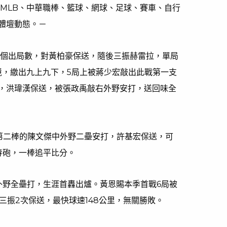
、MLB、中華職棒、籃球、網球、足球、賽車、自行
體壇動態。－
2個出局數，對黃柏豪保送，隨後三振赫雷拉，單局
境，繳出九上九下，5局上被蔣少宏敲出此戰第一支
，洪瑋漢保送，被張政禹敲右外野安打，送回味全
第二棒的陳文傑中外野二壘安打，許基宏保送，可
春砲，一棒追平比分。
外野全壘打，生涯首轟出爐。黃恩賜本季首戰6局被
次三振2次保送，最快球速148公里，無關勝敗。