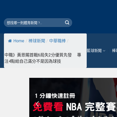
Skip
to
content
Home
/
棒球新聞
/
中華職棒
/
籃球新聞
棒
中職》黃恩賜首戰6局失2分優質先發 專
注4點給自己滿分不是因為球技