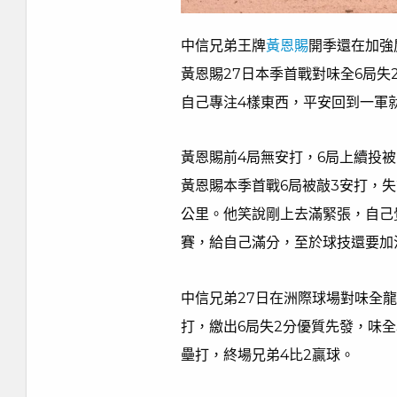
中信兄弟王牌
黃恩賜
開季還在加強
黃恩賜27日本季首戰對味全6局失
自己專注4樣東西，平安回到一軍
黃恩賜前4局無安打，6局上續投
黃恩賜本季首戰6局被敲3安打，失
公里。他笑說剛上去滿緊張，自己
賽，給自己滿分，至於球技還要加
中信兄弟27日在洲際球場對味全
打，繳出6局失2分優質先發，味
壘打，終場兄弟4比2贏球。