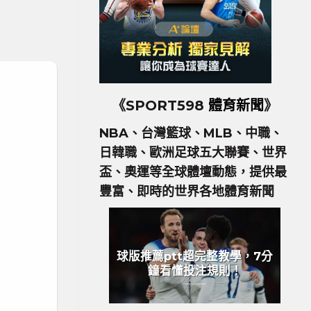
《SPORT598
體育新聞
》
NBA、台灣籃球、MLB、中職、
日韓職、歐洲足球五大聯賽、世界
盃、奧運等全球體壇動態，提供最
豐富、即時的世界各地體育新聞
球版推薦ptt超完整教學，7分
鐘看懂投注規則！