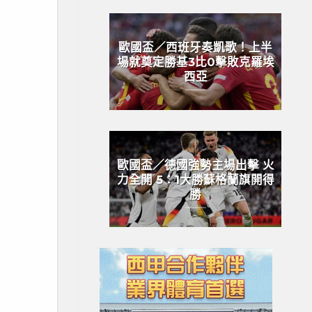
歐國盃／西班牙奏凱歌！上半
場就奠定勝基3比0擊敗克羅埃
西亞
歐國盃／德國強勢主場出擊 火
力全開 5：1大勝蘇格蘭旗開得
勝