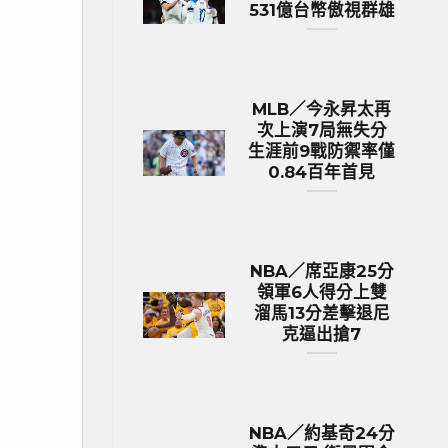
531億台幣傲視群雄
MLB／今永昇太再
次上演7局無失分
生涯前9戰防禦率僅
0.84百年首見
NBA／席亞康25分
領軍6人得分上雙
溜馬13分差擊退尼
克逼出搶7
NBA／約基奇24分