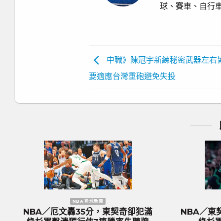
球、賽車、自行
中職》陳冠宇新練秘密武器左
要適應台灣重砲避免失投
NBA 籃球新聞
歐洲國家盃 足球新
／KP復出組塞爾提克完全體 綠
歐國盃／奪冠大熱門『