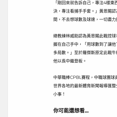
「剛回來就告訴自己，專注4樣東
決，專注看捕手手套。」黃恩賜認
間，不去想球數及球速，一切盡力
總教練林威助認為黃恩賜此戰控球
握在自己手中，「用球數到了讓他
多局數。」至於羅傑斯原定此戰牛
他以長中繼登板。
中華職棒CPBL賽程，中職球團
世界各地的最新體育新聞報導匯整
小事！
你可能還想看…