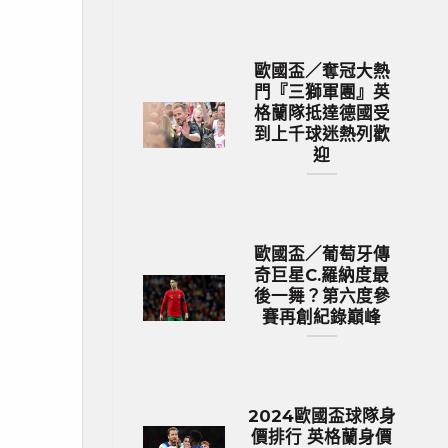
歐國盃／奪冠大熱
門『三獅軍團』英
格蘭隊抵達德國受
到上千球迷熱列歡
迎
歐國盃／葡萄牙傳
奇巨星C.羅納度最
後一舞？第六度參
賽再創紀錄巔峰
2024歐國盃球隊身
價排行 英格蘭身價