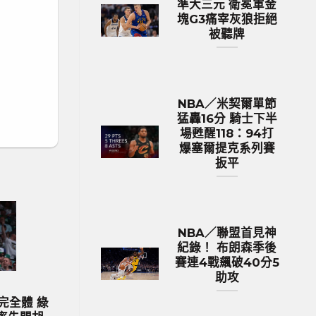
準大三元 衛冕軍金
塊G3痛宰灰狼拒絕
被聽牌
NBA／米契爾單節
猛轟16分 騎士下半
場甦醒118：94打
爆塞爾提克系列賽
扳平
NBA／聯盟首見神
紀錄！ 布朗森季後
賽連4戰飆破40分5
助攻
歐洲國家盃 足球新聞
2024歐國盃球隊身價排行 英格蘭身
MLB／今