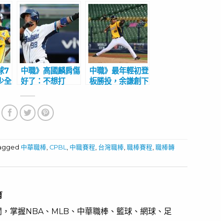
球7
中職》高國麟肩傷
中職》最年輕初登
少全
好了：不想打
板勝投，余謙創下
全
DH 防疫期間有
新紀錄替自己賺先
低紀
推薦片單
發機會 助總給
80分好評
tagged
中華職棒
,
CPBL
,
中職賽程
,
台灣職棒
,
職棒賽程
,
職棒轉
育
，掌握NBA、MLB、中華職棒、籃球、網球、足