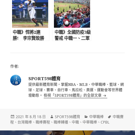
分好評
中職》悍將2連
中職》全國防疫3級
勝! 李宗賢致勝
警戒 中職一、二軍
安，曾峻岳滿壘2K
比賽延期 復賽日
化解猿反撲
期難料聯盟會預先
告知
作者:
SPORT598體育
提供最新體育新聞，掌握NBA、MLB、中華職棒、籃球、網
球、足球、賽車、自行車、馬拉松、奧運、運動會等世界體
壇動態。
檢視「SPORT598體育」的全部文章
發
作
分
標
2021 年 8 月 18 日
SPORT598體育
中華職棒
中職賽
佈
者
類
籤
程
、
台灣職棒
、
職棒賽程
、
職棒轉播
、
中職
、
中華職棒
、
CPBL
日
期:
文