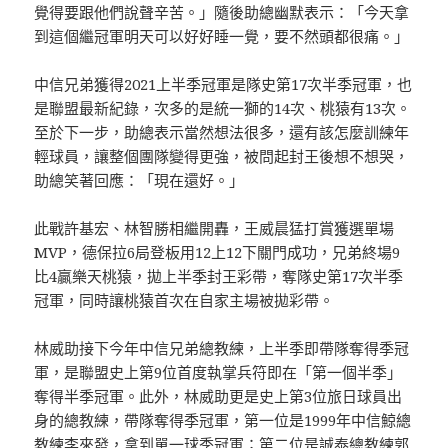
覺得要跟他們說聲辛苦。」隨後助總幽默表示：「今天拿
到這個繼冠軍明天可以好好睡一覺，要不然頭都很痛。」
中信兄弟獲得2021上半季冠軍是隊史第17次半季冠軍，也
是聯盟最新紀錄，次多的是統一獅的14次、桃猿有13次。
至於下一步，助總表示當然想法很多，還有該怎麼訓練年
輕球員，讓整個團隊變得更強，被問起封王後想不想哭，
助總笑著回應：「現在還好。」
此戰許基宏、林智勝相繼開轟，王威晨猛打賞獲選單場
MVP，德保拉6局登板用12上12下關門成功，兄弟終場9
比4贏樂天桃猿，拋上半季封王彩帶，奪隊史第17次半季
冠軍，同時讓桃猿首次在自家主場被拋彩帶。
林威助接下今年中信兄弟總教練，上半季即帶隊奪得季冠
軍，是聯盟史上第9位首度執掌兵符即在「第一個半季」
奪得半季冠軍。此外，林威助更是史上第3位旅日球員出
身的總教練，帶隊奪得季冠軍，第一位是1999年中信鯨總
教練李來發，拿到單一球季冠軍；第二位是誠泰總教練郭