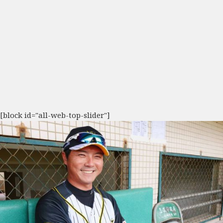
[block id="all-web-top-slider"]