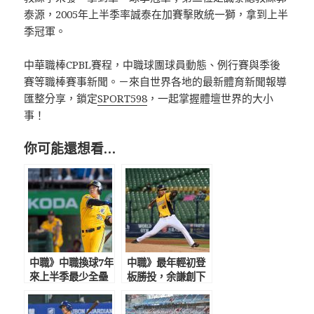
泰源，2005年上半季率誠泰在加賽擊敗統一獅，拿到上半
季冠軍。
中華職棒CPBL賽程，中職球團球員動態、例行賽與季後
賽等職棒賽事新聞。－來自世界各地的最新體育新聞報導
匯整分享，鎖定
SPORT598
，一起掌握體壇世界的大小
事！
你可能還想看…
中職》中職換球7年
中職》最年輕初登
來上半季最少全壘
板勝投，余謙創下
打 將締全壘打
新紀錄替自己賺先
王開轟新低紀錄
發機會 助總給80