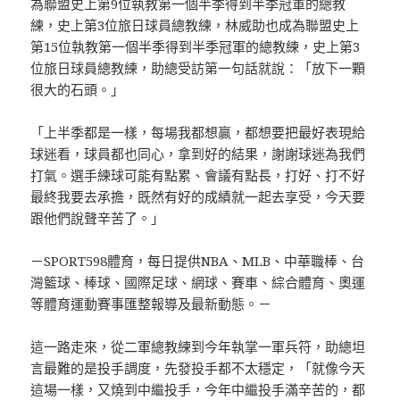
為聯盟史上第9位執教第一個半季得到半季冠軍的總教
練，史上第3位旅日球員總教練，林威助也成為聯盟史上
第15位執教第一個半季得到半季冠軍的總教練，史上第3
位旅日球員總教練，助總受訪第一句話就說：「放下一顆
很大的石頭。」
「上半季都是一樣，每場我都想贏，都想要把最好表現給
球迷看，球員都也同心，拿到好的結果，謝謝球迷為我們
打氣。選手練球可能有點累、會議有點長，打好、打不好
最終我要去承擔，既然有好的成績就一起去享受，今天要
跟他們說聲辛苦了。」
－SPORT598體育，每日提供NBA、MLB、中華職棒、台
灣籃球、棒球、國際足球、網球、賽車、綜合體育、奧運
等體育運動賽事匯整報導及最新動態。－
這一路走來，從二軍總教練到今年執掌一軍兵符，助總坦
言最難的是投手調度，先發投手都不太穩定，「就像今天
這場一樣，又燒到中繼投手，今年中繼投手滿辛苦的，都