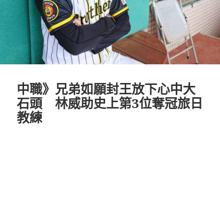
中職》兄弟如願封王放下心中大
石頭 林威助史上第3位奪冠旅日
教練