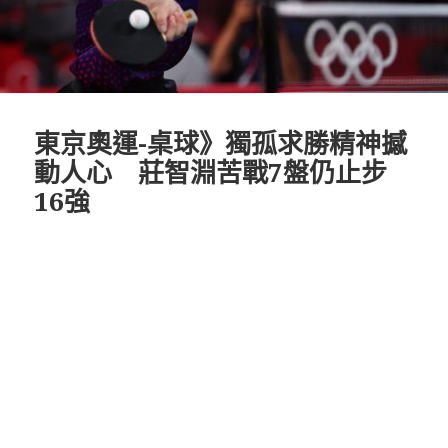
東京奧運-桌球》獨孤求勝精神撼
動人心 莊智淵苦戰7盤仍止步
16強