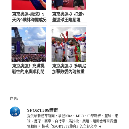
東京奧運-桌球》9
東京奧運-》打滿7
天內9戰林昀儒成另
盤逼球王陷絕境
類鐵人 讓莊智淵
中國未來將更強力
不再一個人的武林
研究林昀儒
東京奧運》充滿挑
東京奧運-》多明尼
戰性的東奧順利閉
加擊敗委內瑞拉重
幕 艾菲爾鐵塔掌
返奧運 上次參賽
旗接手巴黎奧運
是1992年巴賽隆納
奧運
作者:
SPORT598體育
提供最新體育新聞，掌握NBA、MLB、中華職棒、籃球、網
球、足球、賽車、自行車、馬拉松、奧運、運動會等世界體
壇動態。
檢視「SPORT598體育」的全部文章