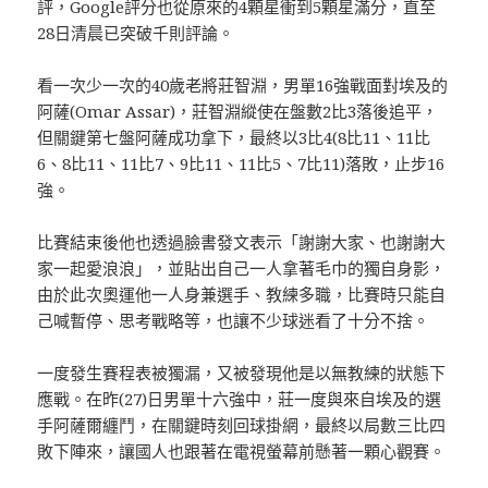
評，Google評分也從原來的4顆星衝到5顆星滿分，直至
28日清晨已突破千則評論。
看一次少一次的40歲老將莊智淵，男單16強戰面對埃及的
阿薩(Omar Assar)，莊智淵縱使在盤數2比3落後追平，
但關鍵第七盤阿薩成功拿下，最終以3比4(8比11、11比
6、8比11、11比7、9比11、11比5、7比11)落敗，止步16
強。
比賽結束後他也透過臉書發文表示「謝謝大家、也謝謝大
家一起愛浪浪」，並貼出自己一人拿著毛巾的獨自身影，
由於此次奧運他一人身兼選手、教練多職，比賽時只能自
己喊暫停、思考戰略等，也讓不少球迷看了十分不捨。
一度發生賽程表被獨漏，又被發現他是以無教練的狀態下
應戰。在昨(27)日男單十六強中，莊一度與來自埃及的選
手阿薩爾纏鬥，在關鍵時刻回球掛網，最終以局數三比四
敗下陣來，讓國人也跟著在電視螢幕前懸著一顆心觀賽。