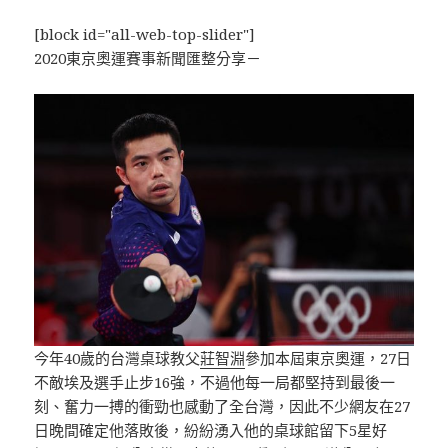
[block id="all-web-top-slider"]
2020東京奧運賽事新聞匯整分享－
今年40歲的台灣桌球教父
莊智淵
參加本屆東京奧運，27日
不敵埃及選手止步16強，不過他每一局都堅持到最後一
刻、奮力一搏的衝勁也感動了全台灣，因此不少網友在27
日晚間確定他落敗後，紛紛湧入他的桌球館留下5星好