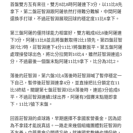
首盤雙方互有來往，雙方8比8時阿薩連下3分，以11比8先
拿下，第二盤莊智淵跟阿薩依然打得難分難解，中間阿薩
還換手打球，不過莊智淵展現回球的穩定度11比6拿下。
第三盤阿薩的僵持球能力相當好，雙方戰成8比8後阿薩連
下3分，阿薩11比8並且將盤數取得2比1領先。第四盤莊智
淵7比7時，莊智淵連下4分11比7將盤數扳平。第五盤阿薩
處理接發球出色，將比分拉開到10比4，雖然莊智淵連追5
分，不過最後一個盤末點阿薩11比9拿下，比分為3比2。
落後的莊智淵，第六盤3比4落後時莊智淵喊了暫停穩定一
下自己，暫停後莊智淵連拿4分，並直接把比分鎖定在11
比5終結。關鍵第七盤莊智淵3比6落後時，連追3分追成6
平，不過莊智淵連續2球出界，阿薩有3個賽末點隨即拿
下，11比7搶下末盤。
回首莊智淵的桌球路，早期選擇不拿國家營養金，因為認
為不拿錢才能說真話。一路走來幾個組織團體對莊智淵的
不友善，中華奧會公開遺忘他，就連國家教練也調侃他，