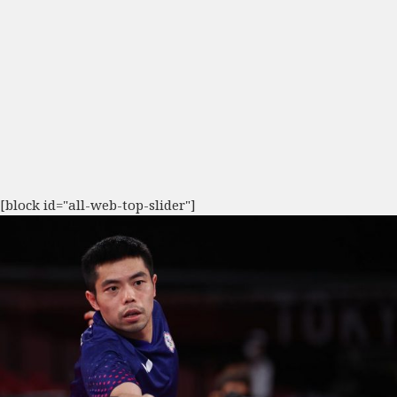
[block id="all-web-top-slider"]