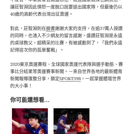
讓莊智淵因此憤怒一度脫口說要退出國家隊，但最後仍以
40歲的高齡代表台灣出征奧運。
對此，莊智淵則在
臉書
謝謝大家的支持，在逾37萬人按讚
的同時，也湧入不少網友的留言感謝，盛讚莊智淵是永遠
的桌球教父，超精采的比賽，有被感動到了，「我們永遠
記得這次你的孤單奮戰」。
2020東京奧運賽程、全球國家奧運代表隊與選手動態、賽
事比分結果等奧運賽事新聞。－來自世界各地的最新體育
新聞報導匯整分享，鎖定
SPORT598
，一起掌握體壇世界
的大小事！
你可能還想看…