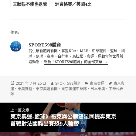
夫狀態不佳也退隊
洲資格賽／美國4比
麥基、馬刺後衛頂
2擊敗委內瑞拉 全
替 美國男籃戰力
勝奪冠前進東京奧
榜僅排第3
運
作者:
SPORT598體育
提供最新體育新聞，掌握NBA、MLB、中華職棒、籃球、網
球、足球、賽車、自行車、馬拉松、奧運、運動會等世界體
壇動態。
檢視「SPORT598體育」的全部文章
發
作
分
標
2021 年 7 月 26 日
SPORT598體育
東京奧運
東京奧
佈
者
類
籤
運
、
東奧賽程
、
東京奧運新聞
、
東京奧運中華隊
、
日本東奧
、
中華代表
日
隊
期:
文
上一篇文章
章
東京奧運-籃球》布克與公鹿雙星同機奔東京
上
導
首戰對法國難出賽恐9人輪替
一
覽
篇