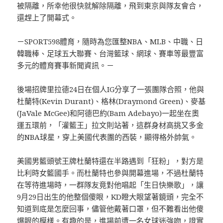
被隔離，所幸他很快就解除隔離，飛到東京與隊友會合，
還趕上了開幕式。
－SPORT598體育，隨時為您匯整NBA、MLB、中職、日
韓職棒、足球五大聯賽、台灣籃球、網球、賽車等最豐富
多元的體育賽事新聞資訊。－
後場招牌里拉德24日在個人IG分享了一張團隊合照，他與
杜蘭特(Kevin Durant)、格林(Draymond Green)、麥基
(JaVale McGee)和阿德巴約(Bam Adebayo)一起坐在奧
運五環前，「灌籃王」拉文則站著，這群身材高挑又多金
的NBA球星，穿上美國代表團的西裝，顯得格外帥氣。
美國男籃頭號王牌杜蘭特還在半路遇到「狂粉」，對方是
比利時女籃國手。而杜蘭特也參與開幕進場，不過杜蘭特
在等待進場時，一群隊友竟對他唱起「生日快樂歌」，讓
9月29日出生的他整個傻眼，KD瞪大眼望著鏡頭，完全不
知道到底是怎麼回事，儘管他戴著口罩，但不難看出他傻
爆眼的模樣。有趣的是，進場前遭一名女球迷強吻，證實