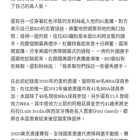
了自己的高人氣。
還有另一位穿著紅色洋裝的女粉絲亂入他的IG直播，對方
表示自己是KD的忠實球迷，興奮地把頭靠到他的胸口拍
照；值得一提的是，這位KD鐵粉是本屆比利時女籃的國
手。而整個開幕典禮中，杜蘭特看起來是十分興奮，還用
開直播，分享美國代表隊開幕式的過程， 一旁的外國選手
還跟他尬聊起來。在跟隨美國代表團進場後，KD貌似有
些無聊，還對粉絲說：「我來幫你們採訪一些優秀選手。
在此前紀錄是2016年的里約奧運，當時有46名NBA球員參
加，在往前推一屆2012年倫敦奧運共有41名NBA球員參
加，本屆除了48名現役NBA球員參加，另外還有15人曾經
效力NBA，其中曾效力火箭的阿根廷黃金世代41歲老將史
科拉(Luis Scola)與西班牙傳奇長人賈索(Pau Gasol)，都
將在本屆奧會結束後從國家隊退休。
2020東京奧運賽程、全球國家奧運代表隊與選手動態、賽