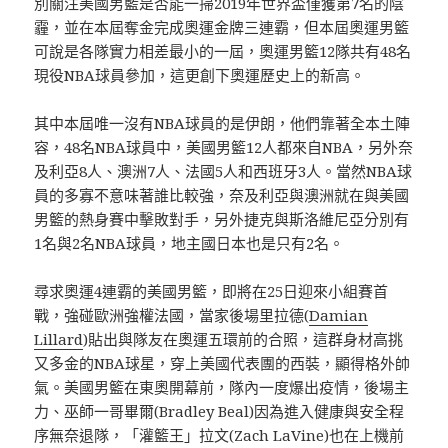
別關注美國男籃是否能一掃2019年世界盃僅獲第7名的陰
霾，並在本屆奪金完成奧運金牌三連霸，但本屆奧運男籃
可說是各隊實力相差最小的一屆，奧運男籃12隊共有48名
現役NBA球員參加，這更創下奧運歷史上的新高。
其中本屆唯一沒有NBA球員的是伊朗，他們靠著全本土陣
容，48名NBA球員中，美國男籃12人都來自NBA，另外奈
及利亞8人、澳洲7人、法國5人和西班牙3人。當然NBA球
員的多寡不意味著誰比較強，奈及利亞與澳洲就在與美國
男籃的熱身賽中擊敗對手，另外捷克與斯洛維尼亞分別有
1名與2名NBA球員，地主國日本也是只有2名。
尋求奧運4連霸的美國男籃，即將在25日迎來小組賽首
戰，強碰歐洲強權法國，當家後場里拉德(
Damian
Lillard
)貼出與隊友在奧運五環前的合照，這群身材高挑
又多金的NBA球星，穿上美國代表團的西裝，顯得格外帥
氣。美國男籃在東奧開幕前，隊內一度爆出疫情，後場主
力、巫師一哥畢爾(Bradley Beal)因為進入健康與安全程
序無奈退隊，「灌籃王」拉文(Zach LaVine)也在上機前