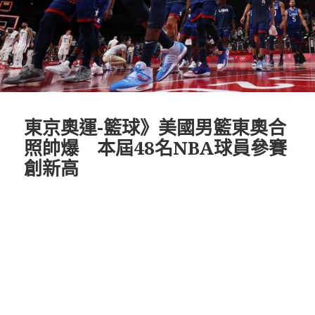
東京奧運-籃球》美國男籃東奧合
照帥爆 本屆48名NBA球員參賽
創新高