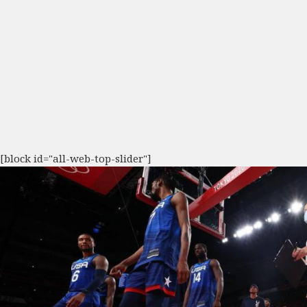
[block id="all-web-top-slider"]