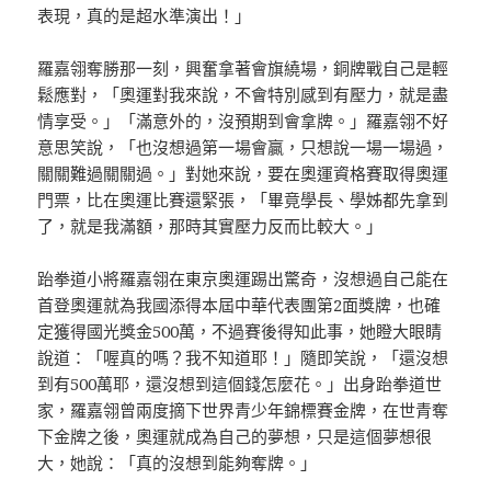
表現，真的是超水準演出！」
羅嘉翎奪勝那一刻，興奮拿著會旗繞場，銅牌戰自己是輕
鬆應對，「奧運對我來說，不會特別感到有壓力，就是盡
情享受。」「滿意外的，沒預期到會拿牌。」羅嘉翎不好
意思笑說，「也沒想過第一場會贏，只想說一場一場過，
關關難過關關過。」對她來說，要在奧運資格賽取得奧運
門票，比在奧運比賽還緊張，「畢竟學長、學姊都先拿到
了，就是我滿額，那時其實壓力反而比較大。」
跆拳道小將羅嘉翎在東京奧運踢出驚奇，沒想過自己能在
首登奧運就為我國添得本屆中華代表團第2面獎牌，也確
定獲得國光獎金500萬，不過賽後得知此事，她瞪大眼睛
說道：「喔真的嗎？我不知道耶！」隨即笑說，「還沒想
到有500萬耶，還沒想到這個錢怎麼花。」出身跆拳道世
家，羅嘉翎曾兩度摘下世界青少年錦標賽金牌，在世青奪
下金牌之後，奧運就成為自己的夢想，只是這個夢想很
大，她說：「真的沒想到能夠奪牌。」