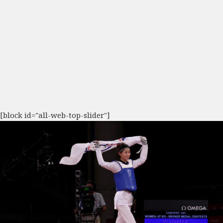
[block id="all-web-top-slider"]