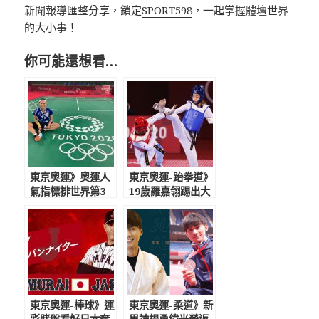
新聞報導匯整分享，鎖定
SPORT598
，一起掌握體壇世界
的大小事！
你可能還想看…
東京奧運》奧運人
東京奧運-跆拳道》
氣指標排世界第3
19歲羅嘉翎踢出大
戴資穎登奧運官方
驚奇 為我國摘銅
IG「最激勵人心時
臉書感謝：感謝你
刻」
們給我力量
東京奧運-棒球》運
東京奧運-柔道》新