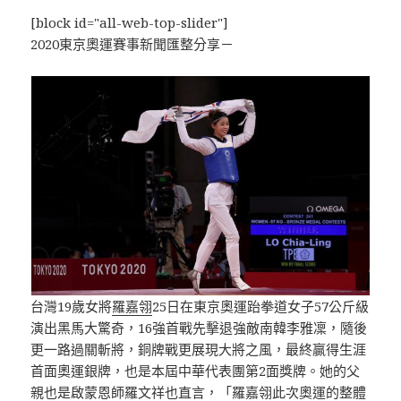
[block id="all-web-top-slider"]
2020東京奧運賽事新聞匯整分享－
台灣19歲女將
羅嘉翎
25日在東京奧運跆拳道女子57公斤級
演出黑馬大驚奇，16強首戰先擊退強敵南韓李雅凜，隨後
更一路過關斬將，銅牌戰更展現大將之風，最終贏得生涯
首面奧運銀牌，也是本屆中華代表團第2面獎牌。她的父
親也是啟蒙恩師羅文祥也直言，「羅嘉翎此次奧運的整體