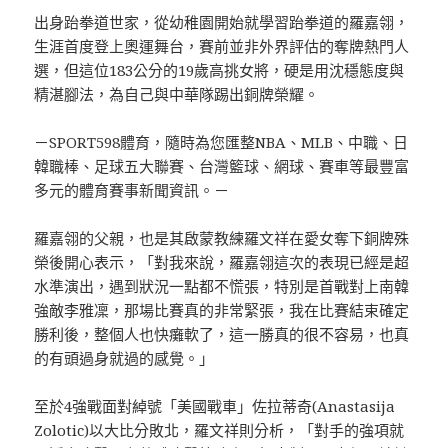
出身跆拳道世家，從幼稚園開始就學習跆拳道的羅嘉翎，
生涯首度登上奧運舞台，賽前並非外界評估的奪牌熱門人
選，但這位183公分的19歲高挑女將，硬是用沈穩態度與
精湛腳法，為自己與中華隊踢出銅牌榮耀。
－SPORT598體育，隨時為您匯整NBA、MLB、中職、日
韓職棒、足球五大聯賽、台灣籃球、網球、賽車等最豐富
多元的體育賽事新聞資訊。－
羅嘉翎的父親，也是其啟蒙教練羅文祥在愛女奪下銅牌殊
榮後開心表示，「對我來說，羅嘉翎這次的表現已經是超
水準演出，遇到狀況一點都不慌張，特別是首戰對上南韓
強敵李雅凜，那場比賽真的非常緊張，我在比賽結束確定
勝利後，整個人也快癱軟了，這一勝真的很不容易，也真
的有頭過身就過的感覺。」
至於4強戰面對綽號「美國戰車」佐拉蒂奇(Anastasija
Zolotic)以大比分敗北，羅文祥則分析，「對手的強項就