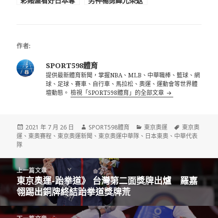
彩賭盤看好日本奪
男神楊勇緯光榮返
棒球金牌 稻葉篤
國引尖叫 楊勇緯
紀熱身賽安排藏勝
笑彎眼狂揮手
利方程式玄機
作者:
SPORT598體育
提供最新體育新聞，掌握NBA、MLB、中華職棒、籃球、網
球、足球、賽車、自行車、馬拉松、奧運、運動會等世界體
壇動態。
檢視「SPORT598體育」的全部文章
發
作
分
標
2021 年 7 月 26 日
SPORT598體育
東京奧運
東京奧
佈
者
類
籤
運
、
東奧賽程
、
東京奧運新聞
、
東京奧運中華隊
、
日本東奧
、
中華代表
日
隊
期:
文
上一篇文章
章
東京奧運-跆拳道》 台灣第二面獎牌出爐 羅嘉
上
導
翎踢出銅牌終結跆拳道獎牌荒
一
覽
篇
文