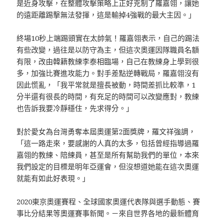
是近身攻擊，在整體攻擊策略上正好克制了羅嘉翎，讓她
的遠距離踢擊無法發揮，這是輸掉4強戰的最大主因。」
終場10秒上端踢頭實在太帥氣！羅嘉翎表示，自己的踢法
有些改變，過往是以防守為主，但這次奧運因隊職員名額
有限，改由韓籍教練李泰相臨場，自己在教練身上學到很
多，加強比賽進攻能力。對手差點逆轉戰局，羅嘉翎沒有
因此慌亂，「我平常就是擅長被動，時間差抓比較準，1
分半還有很長的時間，有充足的時間可以改變應對，教練
也告訴我要冷靜穩住，先求得分。」
對於愛女為台灣勇奪本屆奧運第2面獎牌，羅文祥強調，
「這一路走來，要感謝的人真的太多，包括曾經指導過羅
嘉翎的教練、陪練員，甚至是所有幫助我們的單位，本來
我們設定的目標是明年亞運會，但沒想道她能在這次奧運
就能有如此好表現。」
2020東京奧運賽程、全球國家奧運代表隊與選手動態、賽
事比分結果等奧運賽事新聞。－來自世界各地的最新體育