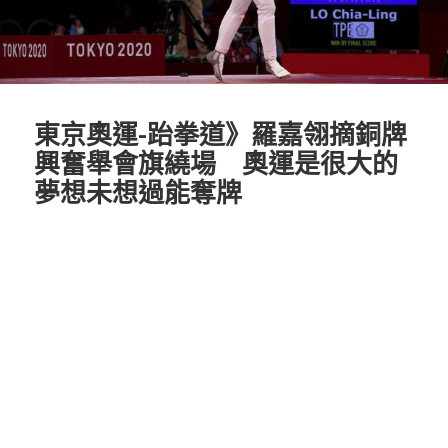
東京奧運-跆拳道》羅嘉翎摘銅牌
興奮舉會旗繞場 奧運是很大的
夢想未想過能奪牌