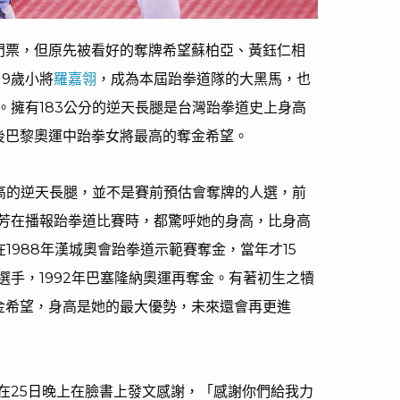
門票，但原先被看好的奪牌希望蘇柏亞、黃鈺仁相
9歲小將
羅嘉翎
，成為本屆跆拳道隊的大黑馬，也
。擁有183公分的逆天長腿是台灣跆拳道史上身高
後巴黎奧運中跆拳女將最高的奪金希望。
分高的逆天長腿，並不是賽前預估會奪牌的人選，前
芳在播報跆拳道比賽時，都驚呼她的身高，比身高
在1988年漢城奧會跆拳道示範賽奪金，當年才15
選手，1992年巴塞隆納奧運再奪金。有著初生之犢
金希望，身高是她的最大優勢，未來還會再更進
在25日晚上在臉書上發文感謝，「感謝你們給我力