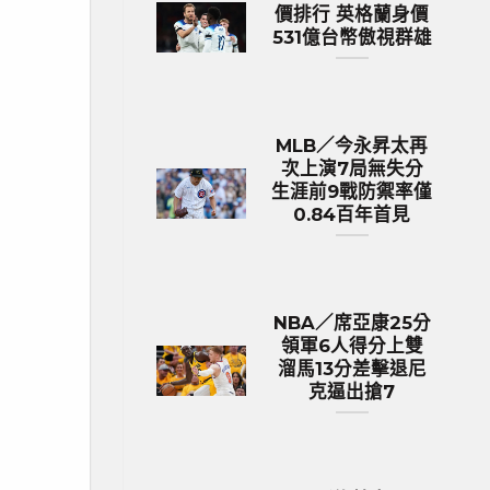
價排行 英格蘭身價
531億台幣傲視群雄
MLB／今永昇太再
次上演7局無失分
生涯前9戰防禦率僅
0.84百年首見
NBA／席亞康25分
領軍6人得分上雙
溜馬13分差擊退尼
克逼出搶7