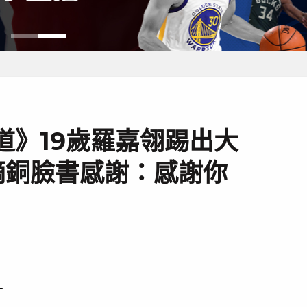
道》19歲羅嘉翎踢出大
摘銅臉書感謝：感謝你
－