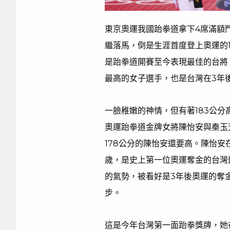
東京奧運我國跆拳道拿下4席滿額
繼落馬，倒是生涯首度登上奧運的1
是跆拳道開賽至今表現最佳的台將
最高的女子選手，也是台灣在3年
一臉稚嫩的神情，但有著183公
奧運跆拳道金牌女將陳怡安與秦玉
178公分的陳怡安還要高。陳怡安
歲，是史上第一位奧運奪金的台灣
的氣勢，被看好是3年後奧運的奪
步。
這是今年台灣第一面跆拳獎牌，她