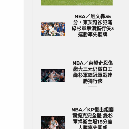
NBA／厄文轟35
分，東契奇卻犯滿
綠杉軍擊潰獨行俠3
連勝率先聽牌
NBA／東契奇忍傷
繳大三元仍做白工
綠杉軍總冠軍戰連
勝獨行俠
NBA／KP復出組塞
爾提克完全體 綠杉
軍捍衛主場18分差
大勝率先開胡