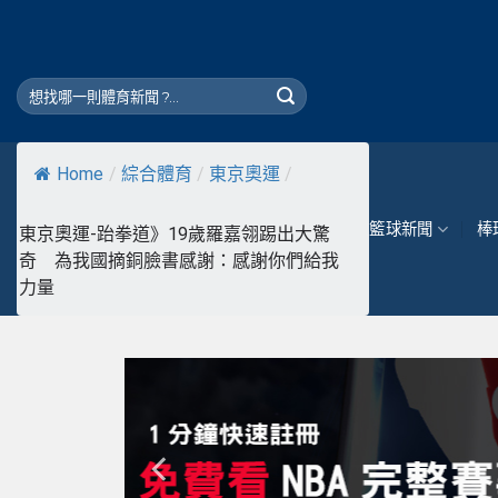
Skip
to
content
Home
/
綜合體育
/
東京奧運
/
籃球新聞
棒
東京奧運-跆拳道》19歲羅嘉翎踢出大驚
奇 為我國摘銅臉書感謝：感謝你們給我
力量