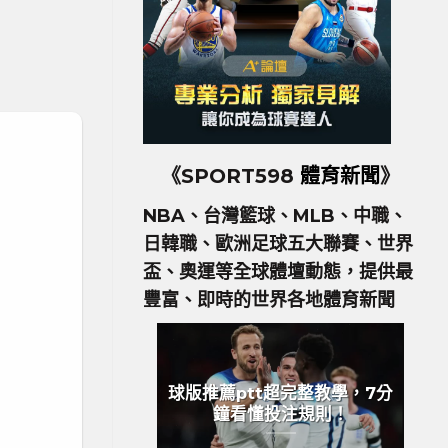
《SPORT598
體育新聞
》
NBA、台灣籃球、MLB、中職、
日韓職、歐洲足球五大聯賽、世界
盃、奧運等全球體壇動態，提供最
豐富、即時的世界各地體育新聞
球版推薦ptt超完整教學，7分
鐘看懂投注規則！