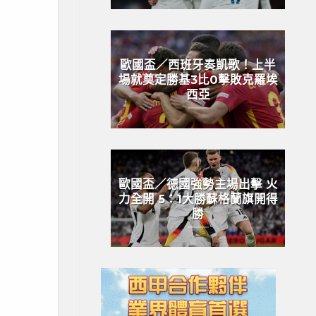
歐國盃／西班牙奏凱歌！上半
場就奠定勝基3比0擊敗克羅埃
西亞
歐國盃／德國強勢主場出擊 火
力全開 5：1大勝蘇格蘭旗開得
勝