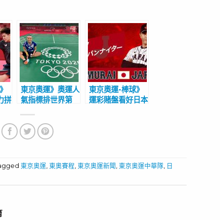
球》
東京奧運》奧運人
東京奧運-棒球》
力拼
氣指標排世界第
運彩賭盤看好日本
儒/
3 戴資穎登奧運
奪棒球金牌 稻葉
年
官方IG「最激勵
篤紀熱身賽安排藏
人心時刻」
勝利方程式玄機
tagged
東京奧運
,
東奧賽程
,
東京奧運新聞
,
東京奧運中華隊
,
日
育