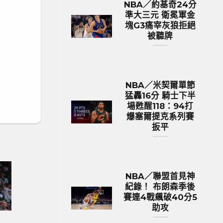
NBA／約基奇24分
準大三元 衛冕軍金
塊G3痛宰灰狼拒絕
被聽牌
NBA／米契爾單節
猛轟16分 騎士下半
場甦醒118：94打
爆塞爾提克系列賽
扳平
NBA／聯盟首見神
紀錄！ 布朗森季後
賽連4戰飆破40分5
助攻
歐洲國家盃 足球新聞