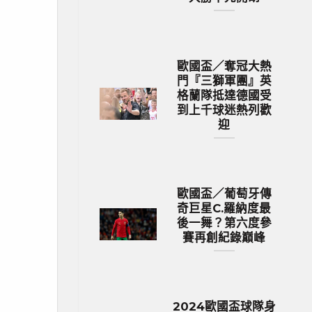
歐國盃／奪冠大熱
門『三獅軍團』英
格蘭隊抵達德國受
到上千球迷熱列歡
迎
歐國盃／葡萄牙傳
奇巨星C.羅納度最
後一舞？第六度參
賽再創紀錄巔峰
2024歐國盃球隊身