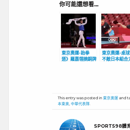
你可能還想看…
東京奧運-跆拳
東京奧運-桌
道》羅嘉翎摘銅牌
不敵日本組合
興奮舉會旗繞場
銅牌戰 林昀
奧運是很大的夢想
鄭怡靜挑戰21
未想過能奪牌
首面桌球獎牌
This entry was posted in
東京奧運
and 
本東奧
,
中華代表隊
.
SPORT598體