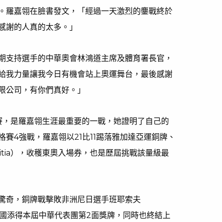
。羅嘉翎在臉書發文，「經過一天激烈的鏖戰終於
感謝的人真的太多。」
期支持選手的中華奧會林鴻道主席及體育署長官，
給我力量讓我今日有機會站上奧運舞台，最後感謝
限公司，有你們真好。」
賽，是羅嘉翎生涯最重要的一戰，她證明了自己的
賽4強戰，羅嘉翎以21比11踢落雅加達亞運銅牌、
etitia），收穫東奧入場券，也是歷屆挑戰該量級最
驚奇，銅牌戰擊敗非洲尼日選手班耶索夫
f），為我國添得本屆中華代表團第2面獎牌，同時也終結上