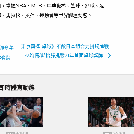
，掌握NBA、MLB、中華職棒、籃球、網球、足
車、馬拉松、奧運、運動會等世界體壇動態。
東京奧運-桌球》不敵日本組合力拼銅牌戰
興奮舉
林昀儒/鄭怡靜挑戰21年首面桌球獎牌
能奪牌
即時體育動態
歐洲國家盃 足球新聞
歐洲國家盃 足球新聞