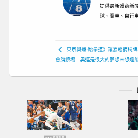
提供最新體育新聞
球、賽車、自行
東京奧運-跆拳道》羅嘉翎摘銅牌
會旗繞場 奧運是很大的夢想未想過
NBA 籃球新聞