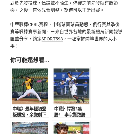
對於先發投球，伍鐸並不陌生，停賽之前先發就有照節
奏，之後一直依先發調整，期待可以正常出賽。
中華職棒CPBL賽程，中職球團球員動態、例行賽與季後
賽等職棒賽事新聞。－來自世界各地的最新體育新聞報導
匯整分享，鎖定
SPORT598
，一起掌握體壇世界的大小
事！
你可能還想看…
中職》最年輕初登
中職》悍將2連
板勝投，余謙創下
勝! 李宗賢致勝
新紀錄替自己賺先
安，曾峻岳滿壘2K
發機會 助總給80
化解猿反撲
分好評