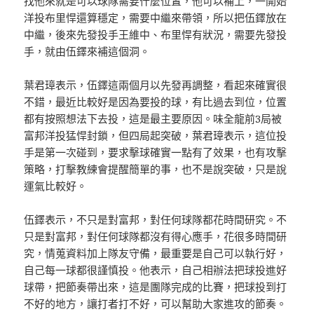
找他來就是可以球隊需要什麼位置，他可以補上，一開始
洋投布里悍還算穩定，需要中繼來帶領，所以把伍鐸放在
中繼，後來先發投手王維中、布里悍有狀況，需要先發投
手，就由伍鐸來補這個洞。
葉君璋表示，伍鐸這兩個月以先發再調整，看起來確實很
不錯，最近比較好是因為要投的球，有比過去到位，位置
都有按照想法下去投，這是最主要原因。味全龍前3局被
富邦洋投猛悍封鎖，但四局起突破，葉君璋表示，這位投
手是第一次碰到，要求擊球確實一點有了效果，也有攻擊
策略，打擊教練會提醒簡單的事，也不是說突破，只是說
運氣比較好。
伍鐸表示，不只是對富邦，對任何球隊都花時間研究。不
只是對富邦，對任何球隊都沒有得心應手，花很多時間研
究，情蒐資料加上隊友守備，最重要是自己可以執行好，
自己每一球都很謹慎投。他表示，自己相辦法把球投進好
球帶，把節奏帶出來，這是團隊完成的比賽，把球投到打
不好的地方，讓打者打不好，可以幫助大家進攻的節奏。