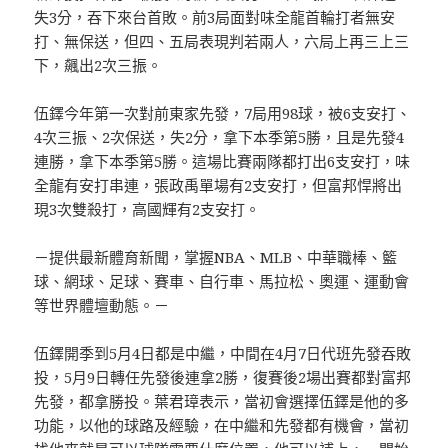
失3分，吞下來台首敗。前3局面對味全龍首輪打者無安
打、無保送，但四、五局表現判若兩人，六局上再三上三
下，飆出2次三振。
伍鐸今年第一次對前東家先發，7局用98球，被6支安打、
4次三振、2次保送，失2分，拿下本季第5勝，且是先發4
連勝，拿下本季第5勝。這場比賽兩隊都打出6支安打，味
全龍有安打串連，張政禹單場有2支安打，但富邦悍將出
現3次雙殺打，高國輝有2支安打。
－提供最新體育新聞，掌握NBA、MLB、中華職棒、籃
球、網球、足球、賽車、自行車、馬拉松、奧運、運動會
等世界體壇動態。－
伍鐸開季到5月4日都是中繼，中間在4月7日代班先發吞敗
投，5月9日轉任先發後連拿2勝，復賽後2場出賽都對富邦
先發，都拿勝投。葉君璋表示，當初會選擇伍鐸是他的多
功能，以他的球路及經驗，在中繼和先發都有機會，當初