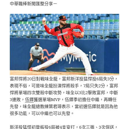
中華職棒新聞匯整分享－
富邦悍將20日對戰味全龍，富邦新洋投猛悍投6局失3分，
表現不俗，可是味全龍扮演悍將殺手，7局只失2分，富邦
悍將單場四次雙殺中斷攻勢，味全以3比2擊敗富邦，中斷
3連敗，
伍鐸
獲選單場MVP，伍鐸季初擔任中繼，再轉任
先發，味全龍總教練葉君璋表示，當初選伍鐸就是因為他
很多功能，可以中繼也可以先發。
新洋投猛悍初登板投6局被4支安打，6次三振、3次保送，