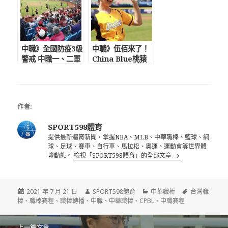
中職》全國防疫3級
中職》伍佰來了！
警戒 中職一、二軍
China Blue桃猿
比賽延期 復賽日
動紫趴壓軸開唱
期難料聯盟會預先
泱泱為兄弟開球應
告知
援跳好跳滿
作者:
SPORT598體育
提供最新體育新聞，掌握NBA、MLB、中華職棒、籃球、網
球、足球、賽車、自行車、馬拉松、奧運、運動會等世界體
壇動態。
檢視「SPORT598體育」的全部文章
發
作
分
標
2021 年 7 月 21 日
SPORT598體育
中華職棒
台灣職
佈
者
類
籤
棒
、
職棒賽程
、
職棒轉播
、
中職
、
中華職棒
、
CPBL
、
中職賽程
日
期:
文
上一篇文章