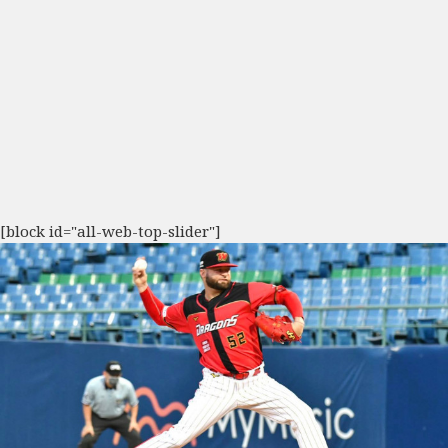
[block id="all-web-top-slider"]