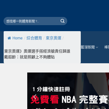
Skip
to
content
Home
/
綜合體育
/
東京奧運
/
籃球新聞
棒
東京奧運》奧運選手搭經濟艙責任歸誰
戴遐齡：就是照顧上不夠體貼