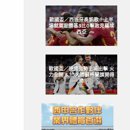
歐國盃／西班牙奏凱歌！上半
場就奠定勝基3比0擊敗克羅埃
西亞
歐國盃／德國強勢主場出擊 火
力全開 5：1大勝蘇格蘭旗開得
勝