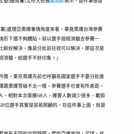
委(體育署)北市大校長
戴遐齡
表示，這件事很容
育署)處理亞奧運事情角度來看，畢竟奧運台灣參賽
情形下還不夠體貼。就以選手搭經濟艙去參賽一
比較好解決，像是分批前往就可以解決，那這次是
經濟艙，給選手不好印象。」
所需，東京奧運先前也呼籲各國家選手不要分批進
運跟奧運等級不太一樣，參賽選手也會有所差距，
8人，相對本次奧運68人，確實人數減少很多，戴遐
68位選手其實是容易照顧的，在這件事上面，就是
都會有不同的出發時間，譬如亞運來說，足球、女