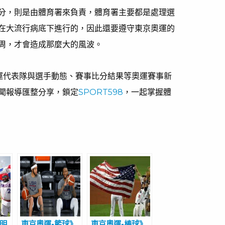
分，則是由體育署來負責，體育署主要都是處理選
在大流行病底下進行的，因此還要遵守東京奧運的
周，才會造成那麼大的風波。
奧運代表隊與選手動態、賽事比分結果等奧運賽事新
聞報導匯整分享，鎖定
SPORT598
，一起掌握體
多明
東京奧運-籃球》
東京奧運-棒球》