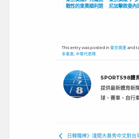
戰性的東奧順利閉
尼加擊敗委內
幕 艾菲爾鐵塔掌
重返奧運 上
旗接手巴黎奧運
賽是1992年
隆納奧運
This entry was posted in
東京奧運
and 
本東奧
,
中華代表隊
.
SPORT598體
提供最新體育新聞
球、賽車、自行
日韓職棒》淺間大基秀中文對台