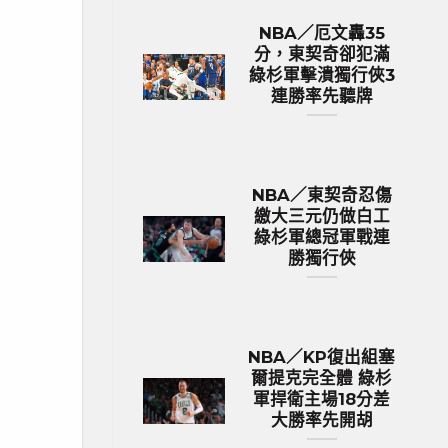
NBA／厄文轟35
分，東契奇卻犯滿
綠杉軍擊潰獨行俠3
連勝率先聽牌
NBA／東契奇忍傷
繳大三元仍做白工
綠杉軍總冠軍戰連
勝獨行俠
NBA／KP復出組塞
爾提克完全體 綠杉
軍捍衛主場18分差
大勝率先開胡