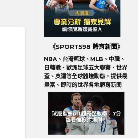
《SPORT598
體育新聞
》
NBA、台灣籃球、MLB、中職、
日韓職、歐洲足球五大聯賽、世界
盃、奧運等全球體壇動態，提供最
豐富、即時的世界各地體育新聞
球版推薦ptt超完整教學，7分
鐘看懂投注規則！