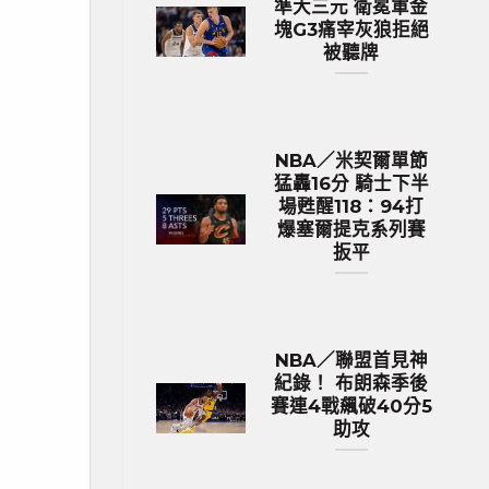
準大三元 衛冕軍金
塊G3痛宰灰狼拒絕
被聽牌
NBA／米契爾單節
猛轟16分 騎士下半
場甦醒118：94打
爆塞爾提克系列賽
扳平
NBA／聯盟首見神
紀錄！ 布朗森季後
賽連4戰飆破40分5
助攻