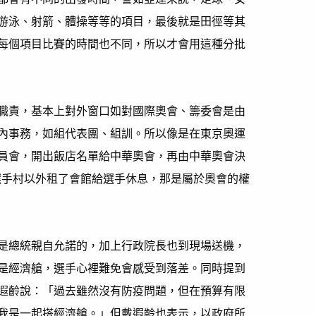
游泳、射箭、體操等等的項目，最後就是田徑等其
每個項目比賽的時間也不同，所以才會用這種分批
職責，基本上對外窗口如對國際奧會、籌委會是由
內事務，如組代表團、組訓。所以像是在東京奧運
員會，開出飯店名單給中華奧會，再由中華奧會決
在選手村以外租了會館給選手休息，那是屬於奧會的權
是總統親自允諾的，加上行政院長也到現場送機，
是經濟艙，選手心裡難免會感受到落差。同時提到
遐齡說：「過去雖然沒有防疫問題，但在預算有限
我是一起搭經濟艙。」但戴遐齡也表示，以政府所