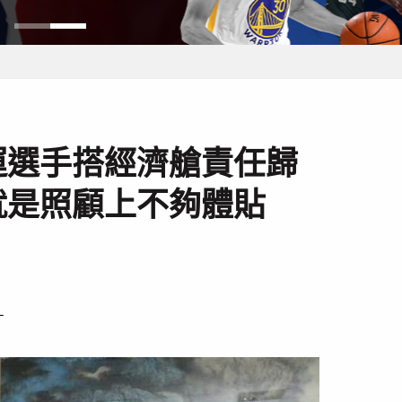
運選手搭經濟艙責任歸
就是照顧上不夠體貼
－