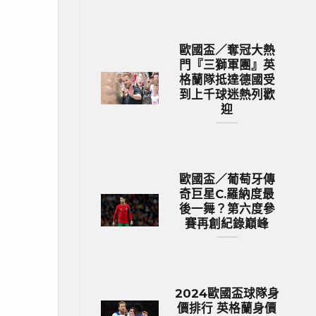
歐國盃／奪冠大熱
門『三獅軍團』英
格蘭隊抵達德國受
到上千球迷熱列歡
迎
歐國盃／葡萄牙傳
奇巨星C.羅納度最
後一舞？第六度參
賽再創紀錄巔峰
2024歐國盃球隊身
價排行 英格蘭身價