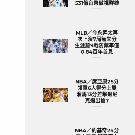
531億台幣傲視群雄
MLB／今永昇太再
次上演7局無失分
生涯前9戰防禦率僅
0.84百年首見
NBA／席亞康25分
領軍6人得分上雙
溜馬13分差擊退尼
克逼出搶7
NBA／約基奇24分