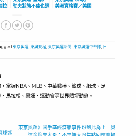
瑞拉
勒夫狀態不佳也退
美洲資格賽／美國
次參
隊 麥基、馬刺後
4比2擊敗委內瑞
巴賽
衛頂替 美國男籃
拉 全勝奪冠前進
戰力榜僅排第3
東京奧運
tagged
東京奧運
,
東奧賽程
,
東京奧運新聞
,
東京奧運中華隊
,
日
育
，掌握NBA、MLB、中華職棒、籃球、網球、足
車、馬拉松、奧運、運動會等世界體壇動態。
東京奧運》國手塞經濟艙事件盼到此為止 奧
灣球迷
運金牌朱木炎：不需擴大盼焦點回歸賽場