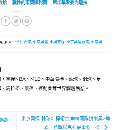
敗給
戰性的東奧順利閉
尼加擊敗委內瑞拉
華男
幕 艾菲爾鐵塔掌
重返奧運 上次參
旗接手巴黎奧運
賽是1992年巴賽
隆納奧運
tagged
中華代表隊
,
東京奧運
,
東奧賽程
,
東京奧運新聞
,
東京奧
育
，掌握NBA、MLB、中華職棒、籃球、網球、足
車、馬拉松、奧運、運動會等世界體壇動態。
東京奧運-棒球》捍衛金牌!韓國隊拼東奧2連
再換將
霸 首戰以色列最重要一役