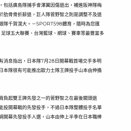
，包括廣島隊捕手會澤翼因傷退出，補進阪神隊梅
於肋骨骨折辭退，巨人隊菅野智之則是調整不及退
隊千賀滉大。－SPORT598體育，隨時為您匯
棒、足球五大聯賽、台灣籃球、網球、賽車等最豐富多
有消息指出，日本隊7月28日開幕戰首場交手多明
日本隊很有可能推出歐力士隊王牌投手山本由伸擔
肩負起雙王牌先發之一的菅野智之在最後關頭退
能投開幕戰的先發投手，不過日本隊整體投手名單
綱開幕先發投手人選，山本由伸上半季在日本職棒