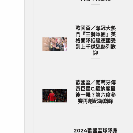
歐國盃／奪冠大熱
門『三獅軍團』英
格蘭隊抵達德國受
到上千球迷熱列歡
迎
歐國盃／葡萄牙傳
奇巨星C.羅納度最
後一舞？第六度參
賽再創紀錄巔峰
2024歐國盃球隊身