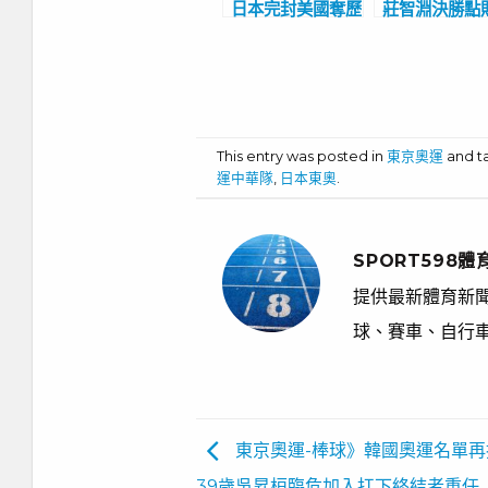
日本完封美國奪歷
莊智淵決勝點
史性首金! 王貞
德國 自責中
治喜悅：這面奧運
團8強止步
金牌很特別
This entry was posted in
東京奧運
and 
運中華隊
,
日本東奧
.
SPORT598體
提供最新體育新聞
球、賽車、自行
東京奧運-棒球》韓國奧運名單
39歲吳昇桓臨危加入扛下終結者重任