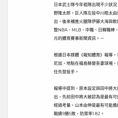
日本武士隊今年祖隊出現不少狀況
野隆太郎，巨人隊左投中川皓太由
出，後來補進火腿隊伊藤大海與軟銀
整NBA、MLB、中職、日韓職
元的體育賽事新聞資訊。－
根據日本媒體《報知體育》報導，
尼加，地點在福島縣營吾妻球場，
任先發投手。
報導中提到，原本設定與田中將大
出，先前田中將大被認為是最有可
經過考量，山本由伸是最有可能擔
戰績9勝5敗，防禦率1.82。