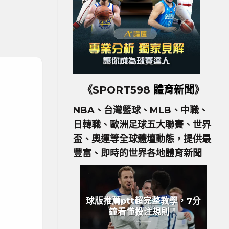
《SPORT598
體育新聞
》
NBA、台灣籃球、MLB、中職、
日韓職、歐洲足球五大聯賽、世界
盃、奧運等全球體壇動態，提供最
豐富、即時的世界各地體育新聞
球版推薦ptt超完整教學，7分
鐘看懂投注規則！