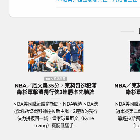
NBA 籃球新聞
歐洲國家盃 足球新聞
P復出組塞爾提克完全體 綠
歐國盃／奪冠大熱門『三
主場18分差大勝率先開胡
格蘭隊抵達德國受到上千
迎
籃體育新聞、NBA戰績 NBA總
足球聯賽體育新聞、足球戰績 
日正式登場，波士頓塞爾提克主場
2024年歐洲國家盃（UEFA Eur
獨行俠，關鍵人物是傷癒歸隊的
將於6月14日於德國正式開踢。
鋒波爾辛吉斯（Kris....
霍霍，蓄勢待發，而...