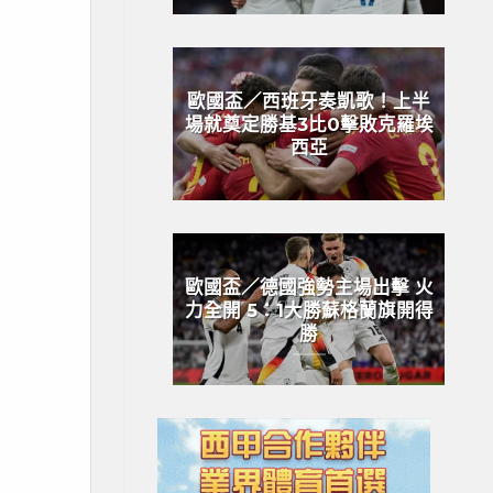
歐國盃／西班牙奏凱歌！上半
場就奠定勝基3比0擊敗克羅埃
西亞
歐國盃／德國強勢主場出擊 火
力全開 5：1大勝蘇格蘭旗開得
勝