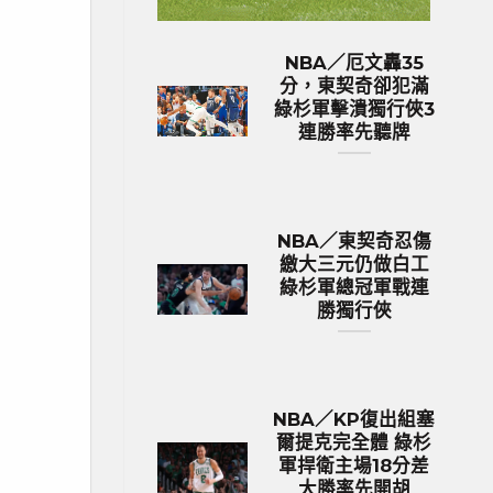
NBA／厄文轟35
分，東契奇卻犯滿
綠杉軍擊潰獨行俠3
連勝率先聽牌
NBA／東契奇忍傷
繳大三元仍做白工
綠杉軍總冠軍戰連
勝獨行俠
NBA／KP復出組塞
爾提克完全體 綠杉
軍捍衛主場18分差
大勝率先開胡