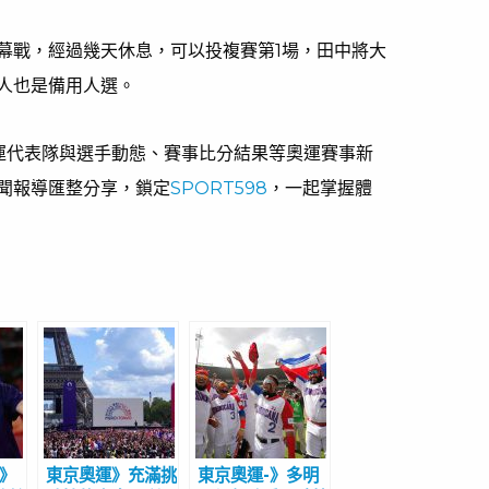
幕戰，經過幾天休息，可以投複賽第1場，田中將大
人也是備用人選。
奧運代表隊與選手動態、賽事比分結果等奧運賽事新
聞報導匯整分享，鎖定
SPORT598
，一起掌握體
球》
東京奧運》充滿挑
東京奧運-》多明