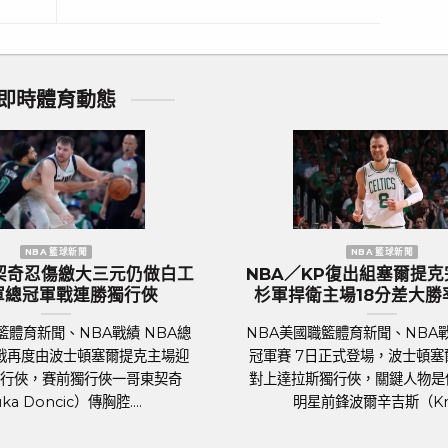
即時體育動態
歐洲國家盃 足球新聞
獅軍團』英
歐國盃／葡萄牙傳奇巨星C.羅納度最
球迷熱列歡
後一舞？第六度參賽再創紀錄巔峰
足球聯賽體育新聞、足球戰績 2024年歐洲
萬眾矚目的
國家盃即將於6月14日晚上在德國揭幕，39
o 2024）
歲的葡萄牙球星C.羅納度（Cristiano
各國好手摩拳
Ronaldo）將再....
.