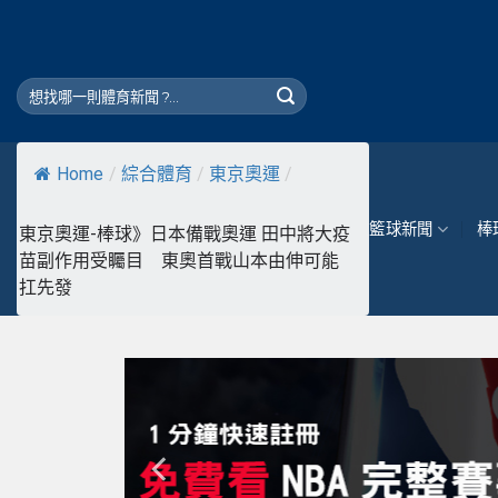
Skip
to
content
Home
/
綜合體育
/
東京奧運
/
籃球新聞
棒
東京奧運-棒球》日本備戰奧運 田中將大疫
苗副作用受矚目 東奧首戰山本由伸可能
扛先發