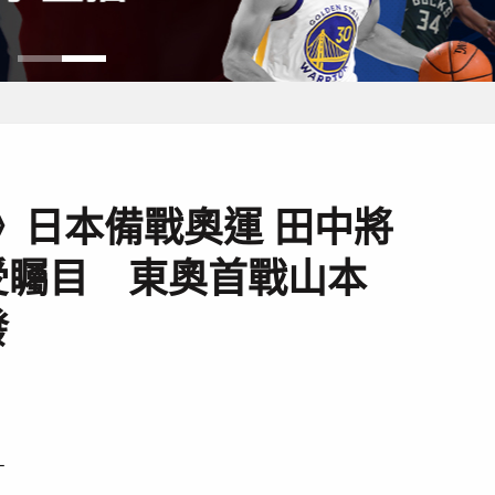
》日本備戰奧運 田中將
受矚目 東奧首戰山本
發
－