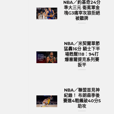
NBA／約基奇24分
準大三元 衛冕軍金
塊G3痛宰灰狼拒絕
被聽牌
NBA／米契爾單節
猛轟16分 騎士下半
場甦醒118：94打
爆塞爾提克系列賽
扳平
NBA／聯盟首見神
紀錄！ 布朗森季後
賽連4戰飆破40分5
助攻