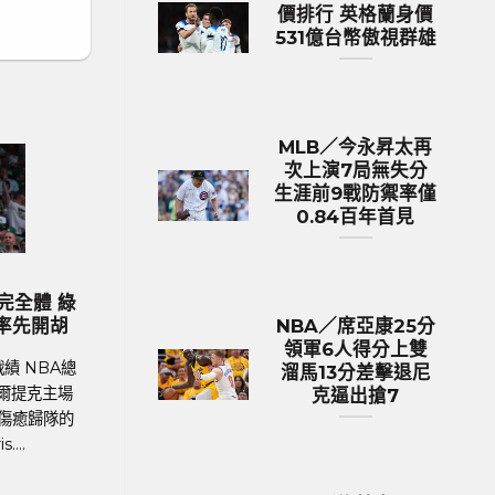
價排行 英格蘭身價
531億台幣傲視群雄
MLB／今永昇太再
次上演7局無失分
生涯前9戰防禦率僅
0.84百年首見
歐洲國家盃 足球新聞
ML
2024歐國盃球隊身價排行 英格蘭身
MLB／今永昇
價531億台幣傲視群雄
生涯前9戰防禦
NBA／席亞康25分
領軍6人得分上雙
足球聯賽體育新聞、足球戰績 在今年德國舉
MLB美國職棒體育
溜馬13分差擊退尼
行的歐洲國家盃中，英格蘭以12.9億英鎊
加哥隊小熊日籍左
克逼出搶7
（約531億新台幣）的總身價傲視群雄，成為
Imanaga），
身價最高的球隊。根據英國體育....
章，今天在主