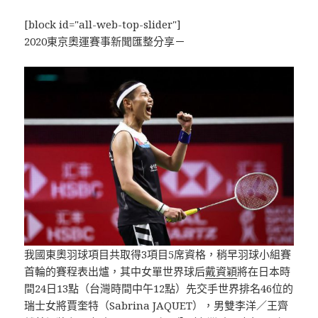
[block id="all-web-top-slider"]
2020東京奧運賽事新聞匯整分享－
我國東奧羽球項目共取得3項目5席資格，稍早羽球小組賽
首輪的賽程表出爐，其中女單世界球后
戴資穎
將在日本時
間24日13點（台灣時間中午12點）先交手世界排名46位的
瑞士女將賈奎特（Sabrina JAQUET），男雙李洋／王齊