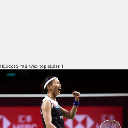
[block id="all-web-top-slider"]