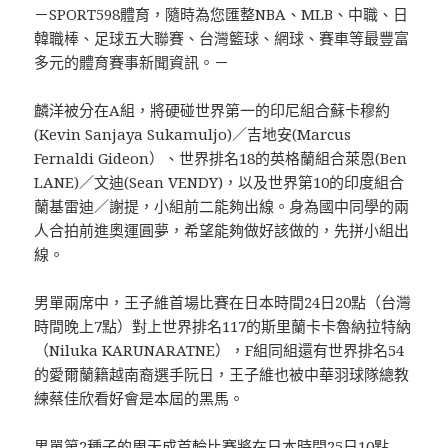
－SPORT598體育，隨時為您匯整NBA、MLB、中職、日
韓職棒、足球五大聯賽、台灣籃球、網球、賽車等最豐富
多元的體育賽事新聞資訊。－
麟洋被分在A組，將硬碰世界第一的印尼組合蘇卡穆約
(Kevin Sanjaya Sukamuljo)／吉地安(Marcus
Fernaldi Gideon）、世界排名18的英格蘭組合萊恩(Ben
LANE)／文迪(Sean VENDY)，以及世界第10的印度組合
蘭基雷迪／謝提，小組前二能夠出線。身為國中同學的兩
人合拍前進奧運圓夢，希望能夠做好該做的，先拼小組出
線。
男單兩席中，王子維首場比賽在日本時間24日20點（台灣
時間晚上7點）對上世界排名117的斯里蘭卡卡魯納拉特納
（Niluka KARUNARATNE），F組同組還有世界排名54
的愛爾蘭籍越南裔選手阮日，王子維也被中華羽球隊總教
練蔡佳欣看好會是本屆的黑馬。
男單第2種子的周天成首輪比賽將在日本時間25日10點