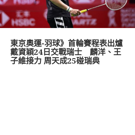
東京奧運-羽球》首輪賽程表出爐
戴資穎24日交戰瑞士 麟洋、王
子維接力 周天成25碰瑞典