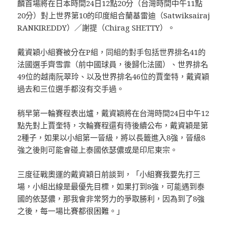
麟首場將在日本時間24日12點20分（台灣時間中午11點
20分）對上世界第10的印度組合蘭基雷迪（Satwiksairaj
RANKIREDDY）／謝提（Chirag SHETTY）。
戴資穎小組賽被分在P組，同組的對手包括世界排名41的
法國選手齊雪霏（前中國球員，後歸化法國）、世界排名
49位的越南阮翠玲、以及世界排名46位的賈奎特，戴資穎
過去和三位選手都沒有交手過。
稍早第一輪賽程表出爐，戴資穎將在台灣時間24日中午12
點先對上賈奎特，次輪賽程還有待後續公布，戴資穎是第
2種子，如果以小組第一晉級，將以長籤進入8強，晉級8
強之後則可能會碰上泰國依瑟儂或是印尼東宗。
三度征戰奧運的戴資穎日前談到，「小組賽我要先打三
場，小組出線是最優先目標，如果打到8強，可能遇到泰
國的依瑟儂，那我會非常努力的爭取勝利，因為到了8強
之後，每一場比賽都很困難。」