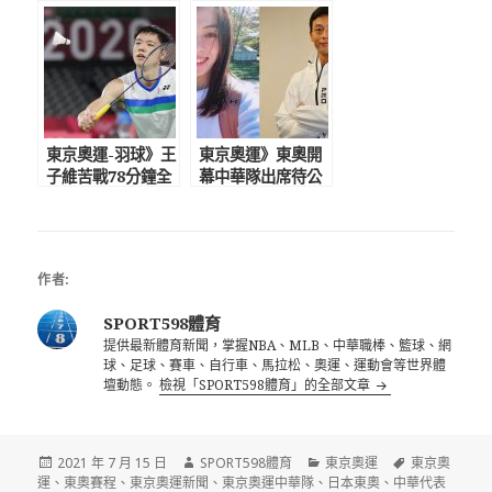
資穎列P組 碰法
外爆抗議活動 超級
國、瑞士奪牌大利
變變變是唯一亮點
多
東京奧運-羽球》王
東京奧運》東奧開
子維苦戰78分鐘全
幕中華隊出席待公
勝晉級男單16強
佈 柔道林真豪首
將強碰丹麥前球王
輪硬戰 連珍羚、楊
安賽龍
勇緯直進16強
作者:
SPORT598體育
提供最新體育新聞，掌握NBA、MLB、中華職棒、籃球、網
球、足球、賽車、自行車、馬拉松、奧運、運動會等世界體
壇動態。
檢視「SPORT598體育」的全部文章
發
作
分
標
2021 年 7 月 15 日
SPORT598體育
東京奧運
東京奧
佈
者
類
籤
運
、
東奧賽程
、
東京奧運新聞
、
東京奧運中華隊
、
日本東奧
、
中華代表