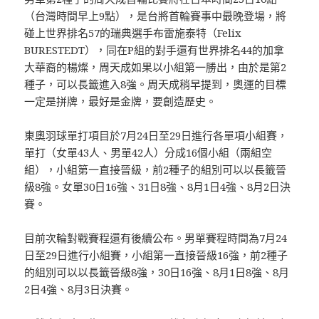
（台灣時間早上9點），是台將首輪賽事中最晚登場，將
碰上世界排名57的瑞典選手布雷施泰特（Felix
BURESTEDT），同在P組的對手還有世界排名44的加拿
大華裔的楊燦，周天成如果以小組第一勝出，由於是第2
種子，可以長籤進入8強。周天成稍早提到，奧運的目標
一定是拼牌，最好是金牌，要創造歷史。
東奧羽球單打項目於7月24日至29日進行各單項小組賽，
單打（女單43人、男單42人）分成16個小組（兩組空
組），小組第一直接晉級，前2種子的組別可以以長籤晉
級8強。女單30日16強、31日8強、8月1日4強、8月2日決
賽。
目前次輪對戰賽程還有後續公布。男單賽程時間為7月24
日至29日進行小組賽，小組第一直接晉級16強，前2種子
的組別可以以長籤晉級8強，30日16強、8月1日8強、8月
2日4強、8月3日決賽。