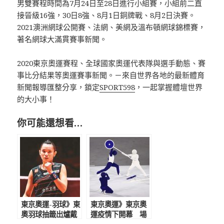
男雙賽程時間為7月24日至28日進行小組賽，小組前二直
接晉級16強，30日8強、8月1日銅牌戰、8月2日決賽。
2021澳洲網球公開賽、法網、美網及溫布頓網球錦標賽，
著名網球大滿貫賽事新聞。
2020東京奧運賽程、全球國家奧運代表隊與選手動態、賽
事比分結果等奧運賽事新聞。－來自世界各地的最新體育
新聞報導匯整分享，鎖定
SPORT598
，一起掌握體壇世界
的大小事！
你可能還想看…
東京奧運-羽球》東
東京奧運》東京奧
奧羽球抽籤出爐戴
運疫情下開幕 場