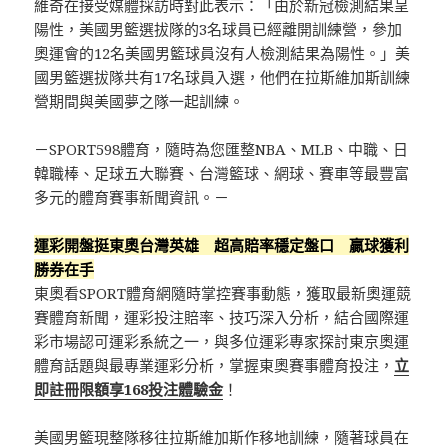
維奇在接受媒體採訪時對此表示：「由於新冠檢測結果呈
陽性，美國男籃選拔隊的3名球員已經離開訓練營，參加
奧運會的12名美國男籃球員沒有人檢測結果為陽性。」美
國男籃選拔隊共有17名球員入選，他們在拉斯維加斯訓練
營期間與美國夢之隊一起訓練。
－SPORT598體育，隨時為您匯整NBA、MLB、中職、日
韓職棒、足球五大聯賽、台灣籃球、網球、賽車等最豐富
多元的體育賽事新聞資訊。－
運彩開盤挺東奧台灣英雄 超高賠率穩定盤口 贏球獲利
勝券在手
東奧看SPORT體育網隨時掌控賽事動態，獲取最新奧運競
賽體育新聞，運彩投注賠率、技巧深入分析，結合國際運
彩市場認可運彩系統之一，與多位運彩專家探討東京奧運
體育話題與最專業運彩分析，掌握東奧賽事體育投注，
立
即註冊限額享168投注體驗金
！
美國男籃現整隊移往拉斯維加斯作移地訓練，隨著球員在