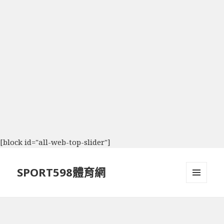
[block id="all-web-top-slider"]
SPORT598體育網
選單及
小工具