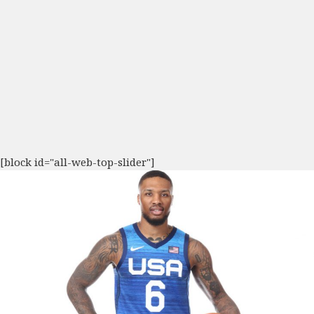
[block id="all-web-top-slider"]