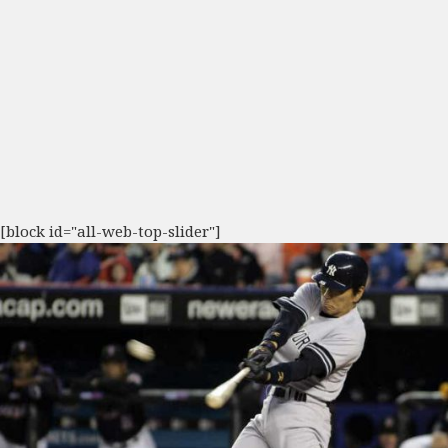
[block id="all-web-top-slider"]