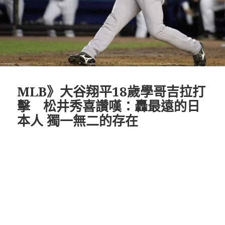
MLB》大谷翔平18歲學哥吉拉打
擊 松井秀喜讚嘆：轟最遠的日
本人 獨一無二的存在