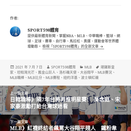
作者:
SPORT598體育
提供最新體育新聞，掌握NBA、MLB、中華職棒、籃球、網
球、足球、賽車、自行車、馬拉松、奧運、運動會等世界體
壇動態。
檢視「SPORT598體育」的全部文章
發
作
分
標
2021 年 7 月 7 日
SPORT598體育
MLB
堪薩斯皇
佈
者
類
籤
家
、
坦帕灣光芒
、
舊金山巨人
、
洛杉磯天使
、
大谷翔平
、
MLB賽況
、
日
MLB職棒
、
MLB比分
、
MLB賽程
、
紐約洋基
、
波士頓紅襪
期:
文
上一篇文章
章
日韓職棒》隔7年台將再進明星賽! 吳念庭、宋
上
導
家豪激勵打給台灣球迷看
一
覽
篇
文
下一篇文章
章:
MLB》紅襪終結者飆罵大谷翔平賤人 鐵粉韋
下