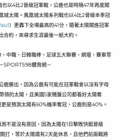
戰也以4比2晉級冠軍戰，公鹿也是時隔47年再度闖
凰城太陽。鳳凰城太陽系列戰也以4比2晉級本季冠
Paul
）更轟下全場最高的41分，隨著太陽闖進冠軍
出合約，來尋求生涯最後一紙大約。
LB、中職、日韓職棒、足球五大聯賽、網壇、賽車等
SPORT598體育網－
公鹿勝出，因為公鹿有可能在冠軍戰會以沒有字母
ul）帶領的太陽，且美國5家賭盤公司都看好太陽奪
t》公司更是預測太陽有60%機率奪冠，公鹿則是40%。
司會這樣預測不是沒有原因，因為太陽在1日擊敗快艇晉級
日開打，等於太陽還有2天能休息，且他們前兩戰將