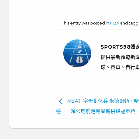
常規訓練
咽
This entry was posted in
NBA
and tag
SPORT598體
提供最新體育新聞
球、賽車、自行
NBA》字母哥休兵 米德爾頓、
穩 領公鹿前進鳳凰城拼總冠軍賽