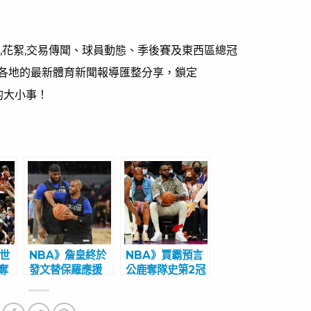
,花絮,交易傳聞、球員動態、季後賽及東西區總冠
各地的最新體育新聞報導匯整分享，鎖定
的大小事！
半世
NBA》詹皇終於
NBA》賈霸預言
奪
發文替保羅應援
公鹿奪隊史第2冠
陽爭
36歲擁恐怖體能
成真? 太陽2勝
過哽
2年來首嚐牛排紅
後苦吞3連敗7成