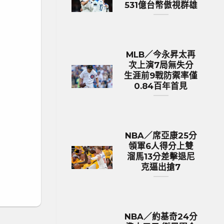
531億台幣傲視群雄
MLB／今永昇太再
次上演7局無失分
生涯前9戰防禦率僅
0.84百年首見
NBA／席亞康25分
領軍6人得分上雙
溜馬13分差擊退尼
克逼出搶7
NBA／約基奇24分