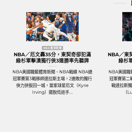
NBA 籃球新聞
工
NBA／KP復出組塞爾提克完全體 綠
歐國盃
杉軍捍衛主場18分差大勝率先開胡
格蘭隊
總
NBA美國職籃體育新聞、NBA戰績 NBA總
足球聯
迎
冠軍賽 7日正式登場，波士頓塞爾提克主場
2024年
對上達拉斯獨行俠，關鍵人物是傷癒歸隊的
將於6月
明星前鋒波爾辛吉斯（Kris....