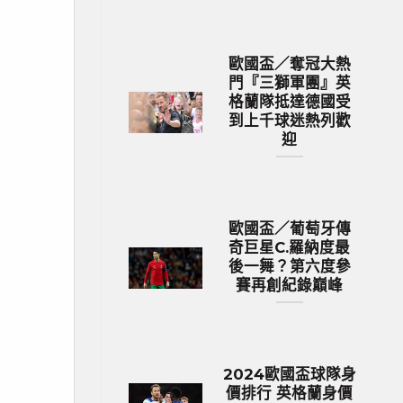
歐國盃／奪冠大熱
門『三獅軍團』英
格蘭隊抵達德國受
到上千球迷熱列歡
迎
歐國盃／葡萄牙傳
奇巨星C.羅納度最
後一舞？第六度參
賽再創紀錄巔峰
2024歐國盃球隊身
價排行 英格蘭身價