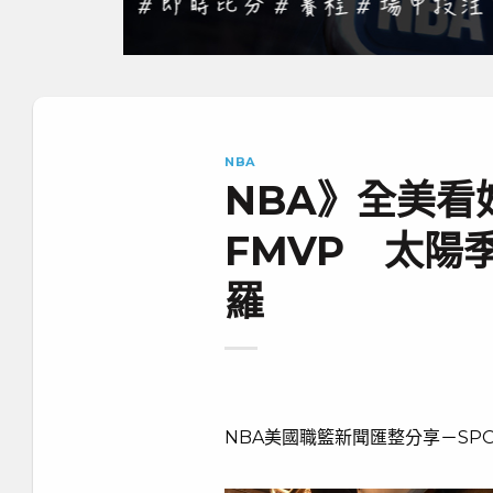
NBA
NBA》全美看
FMVP 太陽
羅
NBA美國職籃新聞匯整分享－SPO