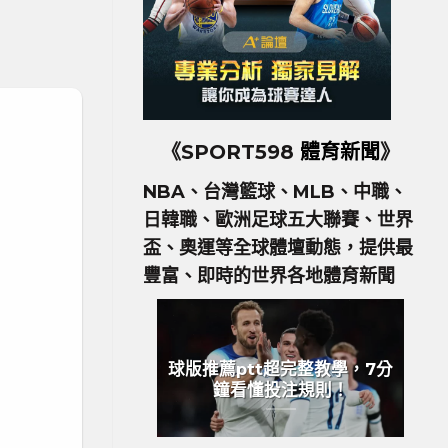
《SPORT598
體育新聞
》
NBA、台灣籃球、MLB、中職、
日韓職、歐洲足球五大聯賽、世界
盃、奧運等全球體壇動態，提供最
豐富、即時的世界各地體育新聞
球版推薦ptt超完整教學，7分
鐘看懂投注規則！