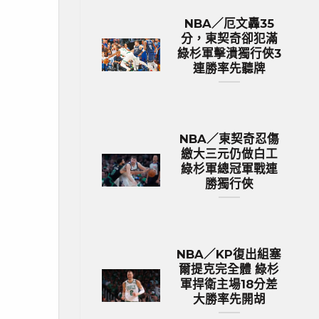
NBA／厄文轟35
分，東契奇卻犯滿
綠杉軍擊潰獨行俠3
連勝率先聽牌
NBA／東契奇忍傷
繳大三元仍做白工
綠杉軍總冠軍戰連
勝獨行俠
NBA／KP復出組塞
爾提克完全體 綠杉
軍捍衛主場18分差
大勝率先開胡