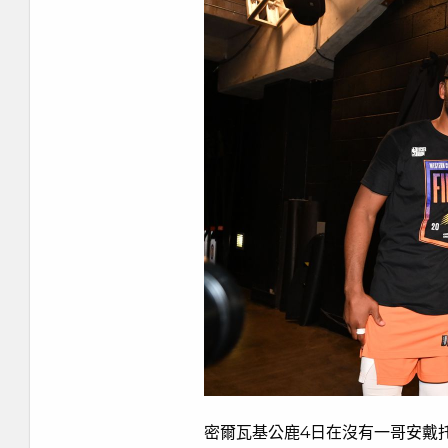
密爾瓦基公鹿4日在沒有一哥安戴托