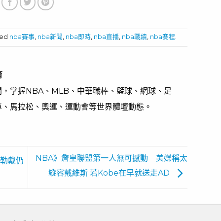
酒大餐
機率恐無緣冠軍
ged
nba賽事
,
nba新聞
,
nba即時
,
nba直播
,
nba戰績
,
nba賽程
.
育
，掌握NBA、MLB、中華職棒、籃球、網球、足
車、馬拉松、奧運、運動會等世界體壇動態。
NBA》詹皇聯盟第一人無可撼動 美媒稱太
哈勒戴仍
縱容戴維斯 若Kobe在早就送走AD