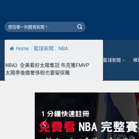
Skip
to
content
Home
/
籃球新聞
/
NBA
/
籃球新聞
棒
NBA》全美看好太陽奪冠 布克獲FMVP
太陽季後繳奢侈稅也要留保羅