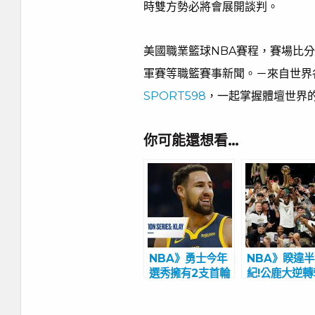
時雙方勢必將會展開談判。
美國職業籃球NBA賽程，賽場比分
軍賽等職籃賽事新聞。－來自世界
SPORT598
，一起掌握體壇世界
你可能還想看…
NBA》勇士今年
NBA》睽違
選秀擁有2支首輪
紀!公鹿大逆轉
籤 射手K湯重傷
下總冠軍 太
後徹底康復已開始
冠失利主帥難