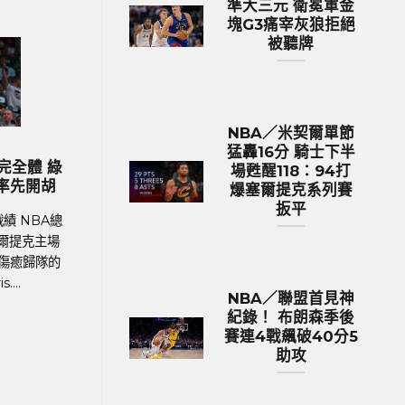
準大三元 衛冕軍金
塊G3痛宰灰狼拒絕
被聽牌
NBA／米契爾單節
猛轟16分 騎士下半
歐洲國家盃 足球新聞
C.羅納度最
2024歐國盃球隊身價排行 英格蘭身
場甦醒118：94打
創紀錄巔峰
價531億台幣傲視群雄
爆塞爾提克系列賽
扳平
2024年歐洲
足球聯賽體育新聞、足球戰績 在今年德國舉
德國揭幕，39
行的歐洲國家盃中，英格蘭以12.9億英鎊
istiano
（約531億新台幣）的總身價傲視群雄，成為
..
身價最高的球隊。根據英國體育....
NBA／聯盟首見神
紀錄！ 布朗森季後
賽連4戰飆破40分5
助攻