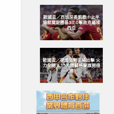
歐國盃／西班牙奏凱歌！上半
場就奠定勝基3比0擊敗克羅埃
西亞
歐國盃／德國強勢主場出擊 火
力全開 5：1大勝蘇格蘭旗開得
勝