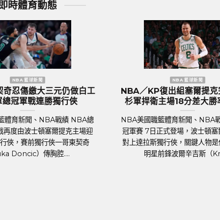
即時體育動態
歐洲國家盃 足球新聞
歐洲國家盃 足球新聞
／奪冠大熱門『三獅軍團』英
歐國盃／葡萄牙傳奇巨星
抵達德國受到上千球迷熱列歡
後一舞？第六度參賽再
迎
足球聯賽體育新聞、足球戰績 
賽體育新聞、足球戰績 萬眾矚目的
國家盃即將於6月14日晚上在
歐洲國家盃（UEFA Euro 2024）
歲的葡萄牙球星C.羅納度（Cr
14日於德國正式開踢。各國好手摩拳
Ronaldo）將再..
霍霍，蓄勢待發，而....