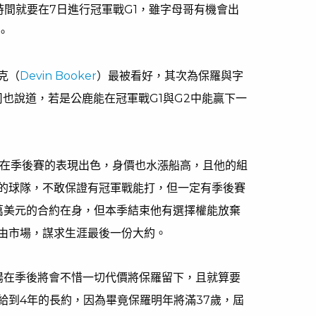
時間就要在7日進行冠軍戰G1，雖字母哥有機會出
。
克（
Devin Booker
）最被看好，其次為保羅與字
ht》公司也說道，若是公鹿能在冠軍戰G1與G2中能贏下一
他在季後賽的表現出色，身價也水漲船高，且他的組
的球隊，不敢保證有冠軍戰能打，但一定有季後賽
0萬美元的合約在身，但本季結束他有選擇權能放棄
由市場，謀求生涯最後一份大約。
陽在季後將會不惜一切代價將保羅留下，且就算要
給到4年的長約，因為畢竟保羅明年將滿37歲，屆