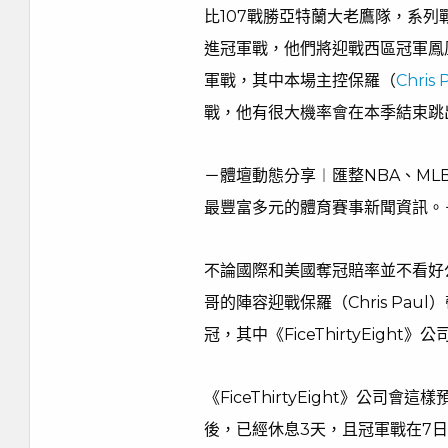
比107戰勝亞特蘭大老鷹隊，系列
進冠軍戰，他們將迎戰西區冠軍鳳
軍戰，其中本場主控保羅（
Chris 
戰，他有很大機率會在本季結束跳
－體壇動態分享︱匯整NBA、M
最豐富多元的體育賽事新聞資訊。－
不論國際和美國奪冠賠率並不看好
哥的陣容迎戰保羅（Chris Pa
冠，其中《FiceThirtyEigh
《FiceThirtyEight》公
後，已經休息3天，且冠軍戰在7