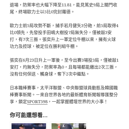
退場，防禦率也大幅下降至11.81，能見篤史9局上關門收
尾，終場歐力士以5比0完封羅德。
歐力士前5局攻勢不斷，捕手若月健矢3分砲，前5局取得4
比0領先，先發投手田嶋大樹投7局無失分，僅被敲3安
打，有7次三振。張奕升上一軍定位牛棚以來，擁有火球
功力及控球，被定位在勝利組牛棚。
張奕在6月23日升上一軍後，至今出賽3場投3局，僅被敲1
安打，均無失分，防禦率為0，且每場都能繳出2次三振，
沒有任何保送、觸身球，奪下2次中繼點。
日本職棒賽事，太平洋聯盟、中央聯盟球員動態及韓國職
棒賽事新聞。－來自世界各地的最新體育新聞報導匯整分
享，鎖定
SPORT598
，一起掌握體壇世界的大小事！
你可能還想看…