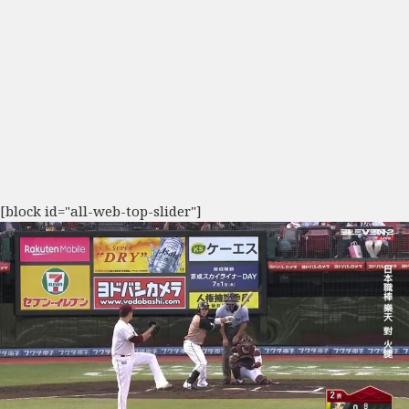
[block id="all-web-top-slider"]