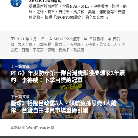
提供最新體育新聞，掌握NBA、MLB、中華職棒、籃球、網
球、足球、賽車、自行車、馬拉松、奧運、運動會等世界體
壇動態。
檢視「SPORT598體育」的全部文章
發
作
分
標
2021 年 7 月 1 日
SPORT598體育
日韓職棒
西武
佈
者
類
籤
獅
、
樂天金鷹
、
日本火腿
、
歐力士
、
阪神虎
、
王柏融
、
舊金山巨人
、
吳
日
念庭
、
日職
、
宋家豪
、
韓職
、
養樂多
、
軟銀鷹
期:
文
上一篇文章
章
PLG》年度防守第一隊台灣魔獸獲夢想家2年續
上
導
約 李德威：下季目標總冠軍
一
覽
篇
文
下一篇文章
章:
籃球》裕隆呂政儒3人、領航猿孫思堯4人離
下
隊 台籃自由球員市場重磅引爆
一
篇
文
本站採用 WordPress 建置
章: