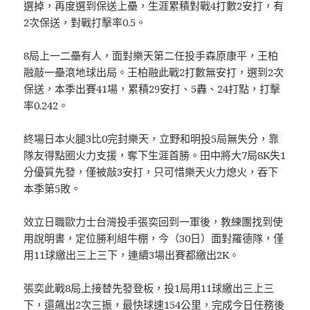
選掉，再度選到保送上壘，生涯累積對戰4打數2安打，有
2次保送，對戰打擊率0.5。
8局上一二壘有人，面對樂天第二任投手森原康平，王柏
融敲一壘滾地球出局。王柏融此戰2打數無安打，選到2次
保送，本季出賽41場，累積29安打、5轟、24打點，打擊
率0.242。
終場日本火腿3比0完封樂天，立野和明投5局無失分，靠
隊友得點圈火力支援，奪下生涯首勝。田中將大7局8K失1
分優質先發，僅被敲3安打，只可惜樂天火力熄火，吞下
本季第5敗。
效立日職歐力士台灣投手張奕回到一軍後，教練團找到使
用說明書，定位勝利組牛棚，今（30日）面對羅德隊，僅
用11球繳出三上三下，連續3場出賽都繳出2K。
張奕此戰8局上接替先發登板，投1局用11球繳出三上三
下，還飆出2次三振，最快球速154公里，完成今日任務後