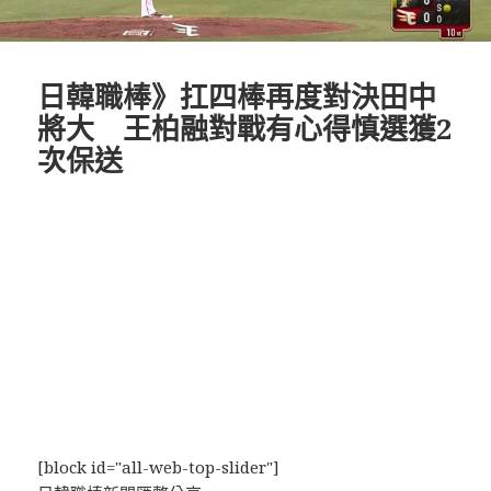
日韓職棒》扛四棒再度對決田中
將大 王柏融對戰有心得慎選獲2
次保送
[block id="all-web-top-slider"]