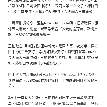
柏融在5月8日對決田中將大，是兩人第一次交手，棒打田
中2支二壘安打，累積3打數2安打，今天兩人再度碰頭。
－體壇動態分享︱匯整NBA、MLB、中職、日韓職棒、足
球五大聯賽、網壇、賽車等最豐富多元的體育賽事新聞資
訊。－SPORT598體育網－
王柏融在5月8日對決田中將大，是兩人第一次交手，棒打
田中2支二壘安打，累積3打數2安打，對戰打擊率0.667，
今天兩人再度碰頭，王柏融選到2次保送，此戰2打數無安
打，終場日本火腿3比0完封樂天。
田中將大首局用9球繳出3上3下，王柏融2局上對決選到4
壞球保送，渡邊諒敲右外野安打，王柏融跑回日本火腿首
分。
3局上一壘有人2出局，王柏融面對田中敲一壘滾地球出
局，6局上纏鬥至滿球數，王柏融把142公里偏高的卡特球