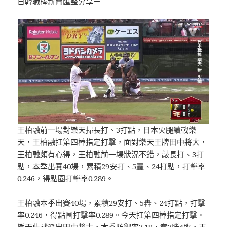
日韓職棒新聞匯整分享－
王柏融
前一場對樂天掃長打、3打點，日本火腿續戰樂
天，王柏融扛第四棒指定打擊，面對樂天王牌田中將大，
王柏融頗有心得，王柏融前一場狀況不錯，敲長打、3打
點，本季出賽40場，累積29安打、5轟、24打點，打擊率
0.246，得點圈打擊率0.289。
王柏融本季出賽40場，累積29安打、5轟、24打點，打擊
率0.246，得點圈打擊率0.289。今天扛第四棒指定打擊。
樂天此戰派出田中將大，本季防禦率3.18，奪3勝4敗，王