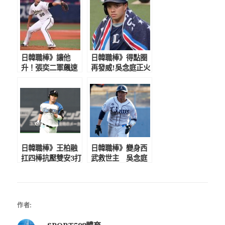
日韓職棒》讓他
日韓職棒》得點圈
升！張奕二軍飆速
再發威!吳念庭正火
157 連5場無失分
燙 日球迷讚嘆：
再奪救援成功
進入神的領域
日韓職棒》王柏融
日韓職棒》變身西
扛四棒抗壓雙安3打
武救世主 吳念庭
點 滿壘得點圈敲
明星賽登場先發第7
強勁安打建功
棒 宋家豪主場亮相
作者:
SPORT598體育