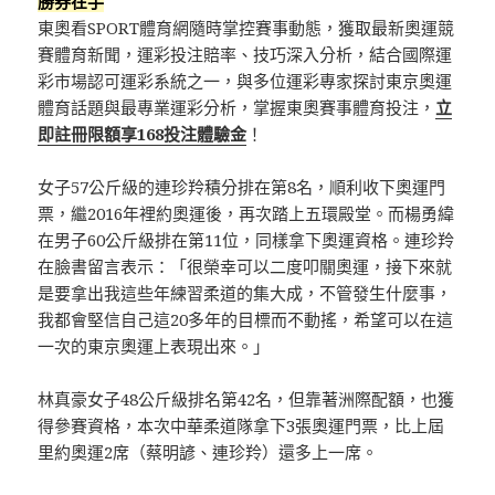
勝券在手
東奧看SPORT體育網隨時掌控賽事動態，獲取最新奧運競
賽體育新聞，運彩投注賠率、技巧深入分析，結合國際運
彩市場認可運彩系統之一，與多位運彩專家探討東京奧運
體育話題與最專業運彩分析，掌握東奧賽事體育投注，
立
即註冊限額享168投注體驗金
！
女子57公斤級的連珍羚積分排在第8名，順利收下奧運門
票，繼2016年裡約奧運後，再次踏上五環殿堂。而楊勇緯
在男子60公斤級排在第11位，同樣拿下奧運資格。連珍羚
在臉書留言表示：「很榮幸可以二度叩關奧運，接下來就
是要拿出我這些年練習柔道的集大成，不管發生什麼事，
我都會堅信自己這20多年的目標而不動搖，希望可以在這
一次的東京奧運上表現出來。」
林真豪女子48公斤級排名第42名，但靠著洲際配額，也獲
得參賽資格，本次中華柔道隊拿下3張奧運門票，比上屆
里約奧運2席（蔡明諺、連珍羚）還多上一席。