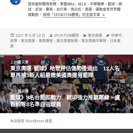
提供最新體育新聞，掌握NBA、MLB、中華職棒、籃球、網
球、足球、賽車、自行車、馬拉松、奧運、運動會等世界體
壇動態。
檢視「SPORT598體育」的全部文章
發
作
分
標
2021 年 6 月 24 日
SPORT598體育
東京奧運
中華代
佈
者
類
籤
表隊
、
東京奧運
、
東奧賽程
、
東京奧運新聞
、
東京奧運中華隊
、
日本東
日
奧
期:
文
上一篇文章
章
東京奧運-籃球》哈登評估傷勢後退出 12人名
上
導
單再補3新人組最嫩美國奧運男籃隊
一
覽
篇
文
下一篇文章
章:
籃球》8名台籃即戰力 歐印強力推銷鄭緯、盧
下
哲毅等8名準自由球員
一
篇
文
本站採用 WordPress 建置
章: