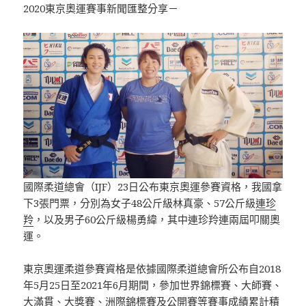
2020東京奧運賽事新聞匯整分享－
國際柔道總會（IJF）23日公布東京奧運參賽資格，我國拿
下3張門票，分別為女子48公斤級林真豪、57公斤級
連珍
羚
，以及男子60公斤級楊勇緯，其中連珍羚連兩屆叩關奧
運。
東京奧運柔道參賽資格是依據國際柔道總會所公布自2018
年5月25日至2021年6月期間，參加世界錦標賽、大師賽、
大滿貫、大獎賽、洲際錦標賽及公開賽等賽事成績累計積