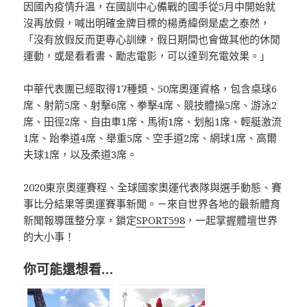
因國內疫情升溫，在國訓中心備戰的國手從5月中開始就
沒再放假，喊出明確金牌目標的楊勇緯倒是處之泰然，
「沒有放假反而更專心訓練，假日期間也會做其他的休閒
運動，或是看看書、勵志電影，可以達到充電效果。」
中華代表團已經取得17種類、50席奧運資格，包含桌球6
席、射箭5席、射擊6席、拳擊4席、競技體操5席、游泳2
席、田徑2席、自由車1席、馬術1席、划船1席、輕艇激流
1席、跆拳道4席、舉重5席、空手道2席、網球1席、高爾
夫球1席，以及柔道3席。
2020東京奧運賽程、全球國家奧運代表隊與選手動態、賽
事比分結果等奧運賽事新聞。－來自世界各地的最新體育
新聞報導匯整分享，鎖定
SPORT598
，一起掌握體壇世界
的大小事！
你可能還想看…