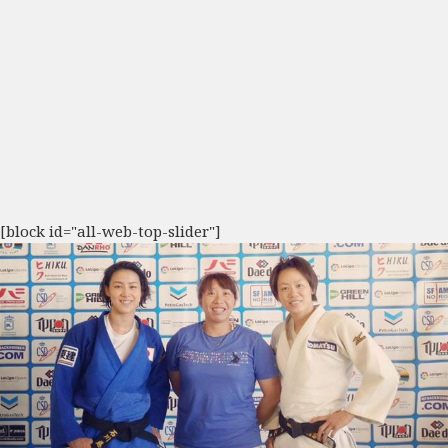
[block id="all-web-top-slider"]