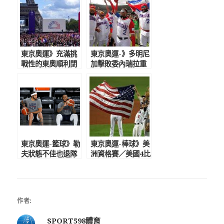
東京奧運》充滿挑
東京奧運-》多明尼
戰性的東奧順利閉
加擊敗委內瑞拉重
幕 艾菲爾鐵塔掌
返奧運 上次參賽
旗接手巴黎奧運
是1992年巴賽隆納
奧運
東京奧運-籃球》勒
東京奧運-棒球》美
夫狀態不佳也退隊
洲資格賽／美國4比
麥基、馬刺後衛頂
2擊敗委內瑞拉 全
替 美國男籃戰力
勝奪冠前進東京奧
榜僅排第3
運
作者:
SPORT598體育