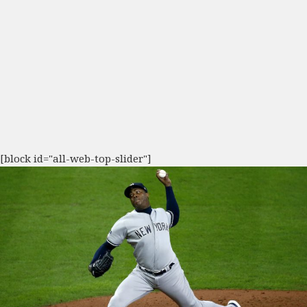
[block id="all-web-top-slider"]