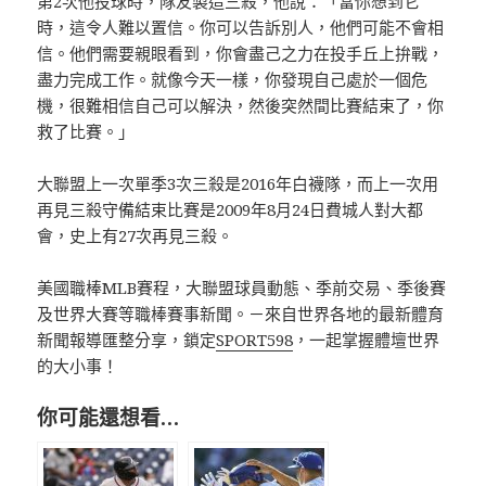
第2次他投球時，隊友製造三殺，他說：「當你想到它
時，這令人難以置信。你可以告訴別人，他們可能不會相
信。他們需要親眼看到，你會盡己之力在投手丘上拚戰，
盡力完成工作。就像今天一樣，你發現自己處於一個危
機，很難相信自己可以解決，然後突然間比賽結束了，你
救了比賽。」
大聯盟上一次單季3次三殺是2016年白襪隊，而上一次用
再見三殺守備結束比賽是2009年8月24日費城人對大都
會，史上有27次再見三殺。
美國職棒MLB賽程，大聯盟球員動態、季前交易、季後賽
及世界大賽等職棒賽事新聞。－來自世界各地的最新體育
新聞報導匯整分享，鎖定
SPORT598
，一起掌握體壇世界
的大小事！
你可能還想看…