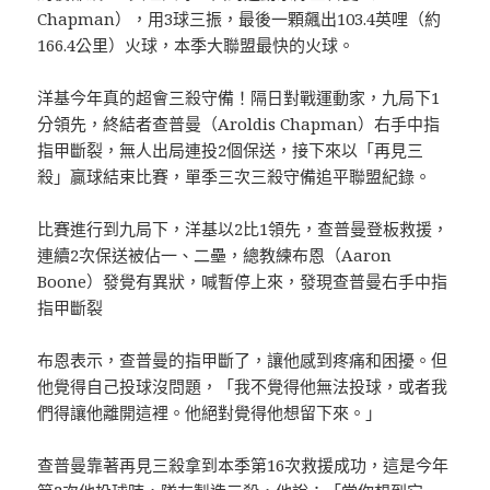
Chapman），用3球三振，最後一顆飆出103.4英哩（約
166.4公里）火球，本季大聯盟最快的火球。
洋基今年真的超會三殺守備！隔日對戰運動家，九局下1
分領先，終結者查普曼（Aroldis Chapman）右手中指
指甲斷裂，無人出局連投2個保送，接下來以「再見三
殺」贏球結束比賽，單季三次三殺守備追平聯盟紀錄。
比賽進行到九局下，洋基以2比1領先，查普曼登板救援，
連續2次保送被佔一、二壘，總教練布恩（Aaron
Boone）發覺有異狀，喊暫停上來，發現查普曼右手中指
指甲斷裂
布恩表示，查普曼的指甲斷了，讓他感到疼痛和困擾。但
他覺得自己投球沒問題，「我不覺得他無法投球，或者我
們得讓他離開這裡。他絕對覺得他想留下來。」
查普曼靠著再見三殺拿到本季第16次救援成功，這是今年