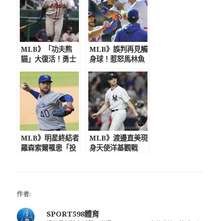
MLB》「功夫熊
MLB》誤判再見觸
貓」大復活！勇士
身球！惹怒馬林魚
桑多瓦代打敲出致
教頭 主審坦承是故
勝轟建功
意伸肘
MLB》明星終結者
MLB》渡邊直美現
羅森索爾罹患「投
身天使洋基觀戰
手絕症」 運動家
前洋基牛棚36歲強
1100萬美元付諸流
投加盟光芒
水？
作者:
SPORT598體育