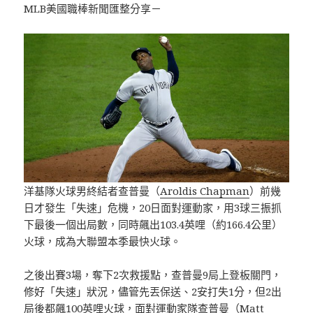
MLB美國職棒新聞匯整分享－
洋基隊火球男終結者查普曼（
Aroldis Chapman
）前幾
日才發生「失速」危機，20日面對運動家，用3球三振抓
下最後一個出局數，同時飆出103.4英哩（約166.4公里）
火球，成為大聯盟本季最快火球。
之後出賽3場，奪下2次救援點，查普曼9局上登板關門，
修好「失速」狀況，儘管先丟保送、2安打失1分，但2出
局後都飆100英哩火球，面對運動家隊查普曼（Matt