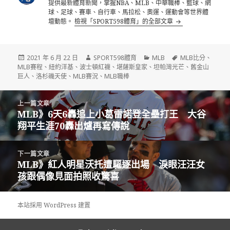
提供最新體育新聞，掌握NBA、MLB、中華職棒、籃球、網
球、足球、賽車、自行車、馬拉松、奧運、運動會等世界體
壇動態。
檢視「SPORT598體育」的全部文章
發
作
分
標
2021 年 6 月 22 日
SPORT598體育
MLB
MLB比分
、
佈
者
類
籤
MLB賽程
、
紐約洋基
、
波士頓紅襪
、
堪薩斯皇家
、
坦帕灣光芒
、
舊金山
日
巨人
、
洛杉磯天使
、
MLB賽況
、
MLB職棒
期:
文
上一篇文章
章
MLB》6天6轟追上小葛雷諾登全壘打王 大谷
上
導
翔平生涯70轟出爐再寫傳說
一
覽
篇
文
下一篇文章
章:
MLB》紅人明星沃托遭驅逐出場 淚眼汪汪女
下
孩跟偶像見面拍照收驚喜
一
篇
文
本站採用 WordPress 建置
章: